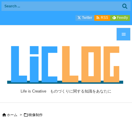

Twitter
Feedly
RSS


メニュ

サイド

前へ

Life is Creative ものづくりに関する知識をあなたに
次へ

検索


ホーム
>
映像制作