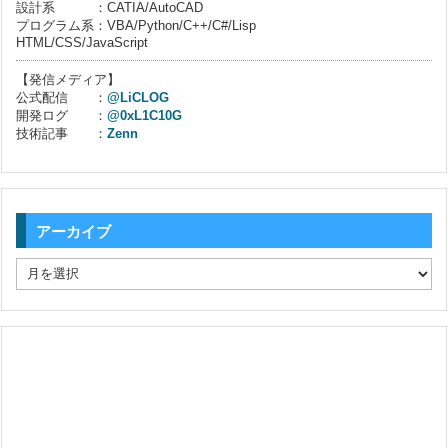
設計系 ：CATIA/AutoCAD
プログラム系：VBA/Python/C++/C#/Lisp
HTML/CSS/JavaScript
【発信メディア】
公式配信 ：
@LiCLOG
開発ログ ：
@0xL1C10G
技術記事 ：
Zenn
アーカイブ
ア
ー
カ
イ
ブ