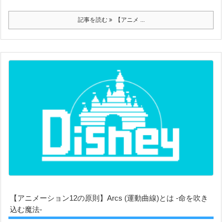
記事を読む
【アニメ ...
【アニメーション12の原則】Arcs (運動曲線)とは -命を吹き
込む魔法-