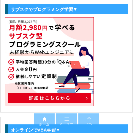
サブスクでプログラミング学習▼



メニュー
上へ
ホーム
オンラインでVBA学習▼