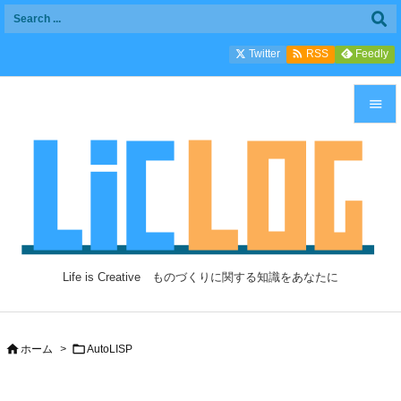

Twitter
Feedly
RSS


メニュ

サイド

前へ

Life is Creative ものづくりに関する知識をあなたに
次へ

検索


ホーム
>
AutoLISP