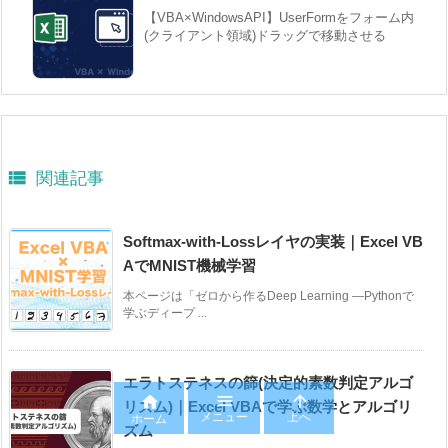
【VBA×WindowsAPI】UserFormをフォーム内
(クライアント領域)ドラッグで移動させる

関連記事
Softmax-with-Lossレイヤの実装｜Excel VB
AでMNIST機械学習
本ページは「ゼロから作るDeep Learning ―Pythonで
学ぶディープ ...
エラトステネスの篩(決定的素数判定アルゴ



リズム)｜Excel VBAで学ぶ数学とアルゴリ
メニュー
上へ
ホーム
ズム