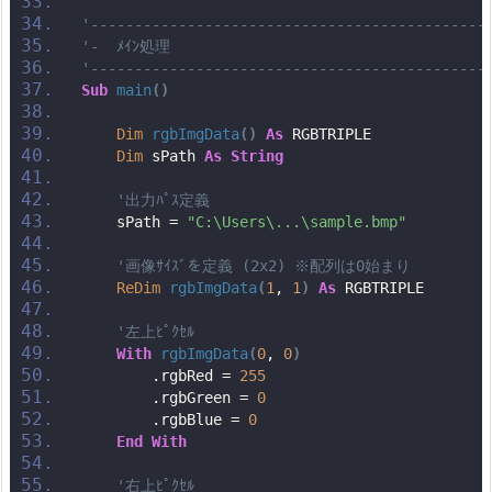
'---------------------------------------------
'-  ﾒｲﾝ処理
'---------------------------------------------
Sub
main
()
Dim
rgbImgData
()
As
 RGBTRIPLE
Dim
 sPath 
As
String
'出力ﾊﾟｽ定義
    sPath = 
"C:\Users\...\sample.bmp"
'画像ｻｲｽﾞを定義 (2x2) ※配列は0始まり
ReDim
rgbImgData
(
1
, 
1
)
As
 RGBTRIPLE
'左上ﾋﾟｸｾﾙ
With
rgbImgData
(
0
, 
0
)
        .rgbRed = 
255
        .rgbGreen = 
0
        .rgbBlue = 
0
End
With
'右上ﾋﾟｸｾﾙ