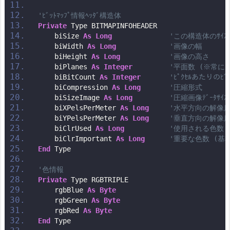
'ﾋﾞｯﾄﾏｯﾌﾟ情報ﾍｯﾀﾞ構造体
Private
 Type BITMAPINFOHEADER
    biSize 
As
Long
'この構造体のｻｲｽ
    biWidth 
As
Long
'画像の幅
    biHeight 
As
Long
'画像の高さ
    biPlanes 
As
Integer
'平面数 (※常に1
    biBitCount 
As
Integer
'ﾋﾟｸｾﾙあたりのﾋ
    biCompression 
As
Long
'圧縮形式
    biSizeImage 
As
Long
'圧縮画像ﾃﾞｰﾀｻｲｽ
    biXPelsPerMeter 
As
Long
'水平方向の解像
    biYPelsPerMeter 
As
Long
'垂直方向の解像
    biClrUsed 
As
Long
'使用される色数
    biClrImportant 
As
Long
'重要な色数 (基本
End
 Type
'色情報
Private
 Type RGBTRIPLE
    rgbBlue 
As
Byte
    rgbGreen 
As
Byte
    rgbRed 
As
Byte
End
 Type