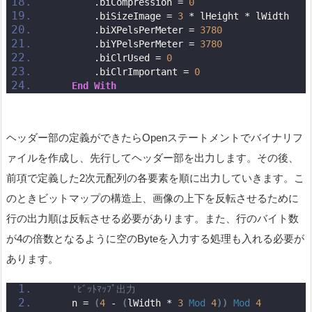
        .biCompression = 
0
        .biSizeImage = 
3
 * lHeight * lWidth
        .biXPelsPerMeter = 
3780
        .biYPelsPerMeter = 
3780
        .biClrUsed = 
0
        .biClrImportant = 
0
End
With
ヘッダー部の定義ができたらOpenステートメントでバイナリフ
ァイルを作成し、先行してヘッダー部を出力します。その後、
前項で定義した2次元配列の各要素を順に出力していきます。こ
のときビットマップの構造上、画像の上下を反転させるために
行の出力順は反転させる必要があります。また、行のバイト数
が4の倍数となるように空のByteを入力する処理も入れる必要が
あります。
'ﾋﾞｯﾄﾏｯﾌﾟ出力
    n = 
(
4
 - 
(
lWidth * 
3
Mod
4
))
Mod
4