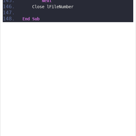
Next
    Close lFileNumber
End
Sub