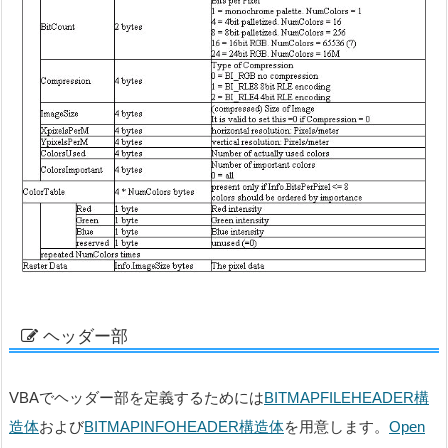
ヘッダー部
VBAでヘッダー部を定義するためには
BITMAPFILEHEADER構
造体
および
BITMAPINFOHEADER構造体
を用意します。
Open