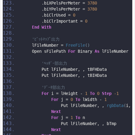
        .biXPelsPerMeter = 
3780
        .biYPelsPerMeter = 
3780
        .biClrUsed = 
0
        .biClrImportant = 
0
End
With
'ﾋﾞｯﾄﾏｯﾌﾟ出力
    lFileNumber = 
FreeFile
()
    Open sFilePath 
For
 Binary 
As
 lFileNumber
'ﾍｯﾀﾞｰ部出力
        Put lFileNumber, , tBFHData
        Put lFileNumber, , tBIHData
'ﾃﾞｰﾀ部出力
For
 i = lHeight - 
1
To
0
Step
-1
For
 j = 
0
To
 lWidth - 
1
                Put lFileNumber, , 
rgbData
(
i, 
Next
For
 j = 
1
To
 n
                Put lFileNumber, , bTmp
Next