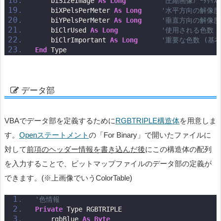
    biSizeImage 
As
Long
'圧縮画像ﾃﾞｰﾀｻｲｽﾞ
    biXPelsPerMeter 
As
Long
'水平方向の解像度
    biYPelsPerMeter 
As
Long
'垂直方向の解像度
    biClrUsed 
As
Long
'使用される色数
    biClrImportant 
As
Long
'重要な色数 (基本
End
 Type
データ部
VBAでデータ部を定義するために
RGBTRIPLE構造体
を用意しま
す。
Openステートメント
の「For Binary」で開いたファイルに
対して
前項のヘッダー情報を書き込んだ後
にこの構造体の配列
を入力することで、ビットマップファイルのデータ部の定義が
できます。(※上画像でいうColorTable)
'色情報
Private
 Type RGBTRIPLE
    rgbBlue 
As
Byte