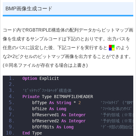
BMP画像生成コード
コード内でRGBTRIPLE構造体の配列データからビットマップ画
像を生成するサンプルコードは下記のとおりです。出力パスを
任意のパスに設定した後、下記コードを実行すると
のよう
な2×2ピクセルのビットマップ画像を出力することができます。
(※同名ファイルが存在する場合は上書き)
Option
 Explicit
'ﾋﾞｯﾄﾏｯﾌﾟﾌｧｲﾙﾍｯﾀﾞ構造体
Private
 Type BITMAPFILEHEADER
    bfType 
As
String
 * 
2
'ﾌｧｲﾙﾀｲﾌﾟ ("BM"
    bfSize 
As
Long
'ﾌｧｲﾙ全体のｻｲｽﾞ（
    bfReserved1 
As
Integer
'予約領域（※常に
    bfReserved2 
As
Integer
'予約領域（※常に
    bfOffBits 
As
Long
'ﾃﾞｰﾀ部の開始位置（
End
 Type