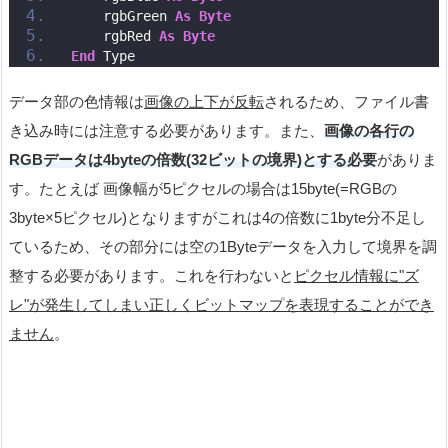
    rgbGreen 
As
Byte
    rgbRed 
As
Byte
End
 Type
データ部の色情報は
画像の上下が反転
されるため、ファイル書
き込み時には注意する必要があります。また、
画像の各行の
RGBデータは4byteの倍数(32ビットの境界)とする必要
がありま
す。たとえば 画像幅が5ピクセルの場合は15byte(=RGBの
3byte×5ピクセル)となりますがこれは4の倍数に1byte分不足し
ているため、その部分には空の1Byteデータを入力して境界を調
整する必要があります。これを行わないと
ピクセル情報に"ズ
レ"が発生してしまい正しくビットマップを表現することができ
ません
。