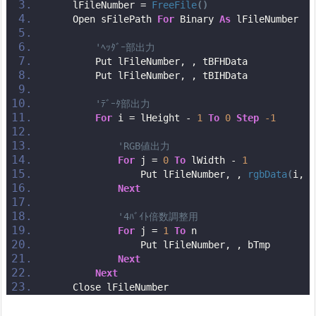
    lFileNumber = 
FreeFile
()
    Open sFilePath 
For
 Binary 
As
 lFileNumber
'ﾍｯﾀﾞｰ部出力
        Put lFileNumber, , tBFHData
        Put lFileNumber, , tBIHData
'ﾃﾞｰﾀ部出力
For
 i = lHeight - 
1
To
0
Step
-1
'RGB値出力
For
 j = 
0
To
 lWidth - 
1
                Put lFileNumber, , 
rgbData
(
i, j
Next
'4ﾊﾞｲﾄ倍数調整用
For
 j = 
1
To
 n
                Put lFileNumber, , bTmp  
Next
Next
    Close lFileNumber