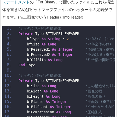
ステートメント
の「For Binary」で開いたファイルにこれら構造
体を書き込めばビットマップファイルのヘッダー部の定義がで
きます。(※上画像でいうHeaderとInfoHeader)
'ﾋﾞｯﾄﾏｯﾌﾟﾌｧｲﾙﾍｯﾀﾞ構造体
Private
 Type BITMAPFILEHEADER
    bfType 
As
String
 * 
2
'ﾌｧｲﾙﾀｲﾌﾟ ("BM")
    bfSize 
As
Long
'ﾌｧｲﾙ全体のｻｲｽﾞ（ﾍ
    bfReserved1 
As
Integer
'予約領域（※常に
    bfReserved2 
As
Integer
'予約領域（※常に
    bfOffBits 
As
Long
'ﾃﾞｰﾀ部の開始位置（
End
 Type
'ﾋﾞｯﾄﾏｯﾌﾟ情報ﾍｯﾀﾞ構造体
Private
 Type BITMAPINFOHEADER
    biSize 
As
Long
'この構造体のｻｲｽﾞ
    biWidth 
As
Long
'画像の幅
    biHeight 
As
Long
'画像の高さ
    biPlanes 
As
Integer
'平面数 (※常に1
    biBitCount 
As
Integer
'ﾋﾟｸｾﾙあたりのﾋ
    biCompression 
As
Long
'圧縮形式