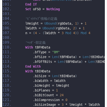
End
If
Set
 oFSO = 
Nothing
'ﾋﾞｯﾄﾏｯﾌﾟ情報の定義
    lHeight = 
UBound
(
rgbData, 
1
)
 + 
1
    lWidth = 
UBound
(
rgbData, 
2
)
 + 
1
    n = 
(
4
 - 
(
lWidth * 
3
Mod
4
))
Mod
4
'ﾍｯﾀﾞｰ部定義
With
 tBFHData
        .bfType = 
"BM"
        .bfSize = 
Len
(
tBFHData
)
 + 
Len
(
tBIHData
        .bfOffBits = 
Len
(
tBFHData
)
 + 
Len
(
tBIHD
End
With
With
 tBIHData
        .biSize = 
Len
(
tBIHData
)
        .biWidth = lWidth
        .biHeight = lHeight
        .biPlanes = 
1
        .biBitCount = 
24
        .biCompression = 
0
        .biSizeImage = 
3
 * lHeight * lWidth