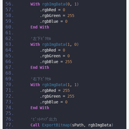
With
rgbImgData
(
0
, 
1
)
        .rgbRed = 
0
        .rgbGreen = 
255
        .rgbBlue = 
0
End
With
'左下ﾋﾟｸｾﾙ
With
rgbImgData
(
1
, 
0
)
        .rgbRed = 
0
        .rgbGreen = 
0
        .rgbBlue = 
255
End
With
'右下ﾋﾟｸｾﾙ
With
rgbImgData
(
1
, 
1
)
        .rgbRed = 
255
        .rgbGreen = 
255
        .rgbBlue = 
0
End
With
'ﾋﾞｯﾄﾏｯﾌﾟ出力
Call
ExportBitmap
(
sPath, rgbImgData
)