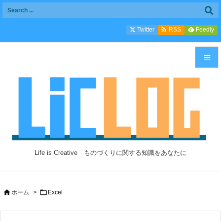

Twitter
Feedly
RSS


メニュ

サイド

前へ

Life is Creative ものづくりに関する知識をあなたに
次へ

検索


ホーム
>
Excel