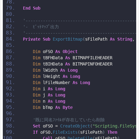
End
Sub
'---------------------------------------------
'-  ﾋﾞｯﾄﾏｯﾌﾟ出力
'---------------------------------------------
Private
Sub
ExportBitmap
(
sFilePath 
As
String
, 
Dim
 oFSO 
As
Object
Dim
 tBFHData 
As
 BITMAPFILEHEADER
Dim
 tBIHData 
As
 BITMAPINFOHEADER
Dim
 lWidth 
As
Long
Dim
 lHeight 
As
Long
Dim
 lFileNumber 
As
Long
Dim
 i 
As
Long
Dim
 j 
As
Long
Dim
 n 
As
Long
Dim
 bTmp 
As
Byte
'既に同名ﾌｧｲﾙが存在していたら削除
Set
 oFSO = 
CreateObject
(
"Scripting.FileSys
If
 oFSO.
FileExists
(
sFilePath
)
Then
Call
 oFSO.
DeleteFile
(
sFilePath
)