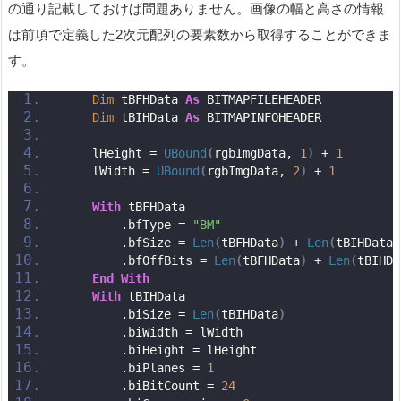
の通り記載しておけば問題ありません。画像の幅と高さの情報
は前項で定義した2次元配列の要素数から取得することができま
す。
Dim
 tBFHData 
As
 BITMAPFILEHEADER
Dim
 tBIHData 
As
 BITMAPINFOHEADER
    lHeight = 
UBound
(
rgbImgData, 
1
)
 + 
1
    lWidth = 
UBound
(
rgbImgData, 
2
)
 + 
1
With
 tBFHData
        .bfType = 
"BM"
        .bfSize = 
Len
(
tBFHData
)
 + 
Len
(
tBIHData
)
        .bfOffBits = 
Len
(
tBFHData
)
 + 
Len
(
tBIHDa
End
With
With
 tBIHData
        .biSize = 
Len
(
tBIHData
)
        .biWidth = lWidth
        .biHeight = lHeight
        .biPlanes = 
1
        .biBitCount = 
24