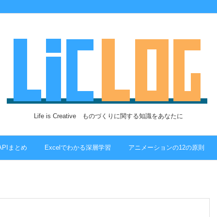
Life is Creative ものづくりに関する知識をあなたに
 APIまとめ
Excelでわかる深層学習
アニメーションの12の原則