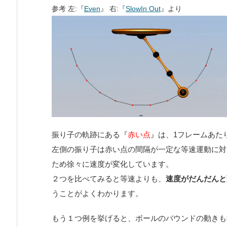
参考
左
:
『
Even
』
右
:
『
SlowIn Out
』より
振り子の軌跡にある『
赤い点
』は、1フレームあた
左側の振り子は赤い点の間隔が一定な等速運動に対
ため徐々に速度が変化しています。
２つを比べてみると等速よりも、
速度がだんだんと
うことがよくわかります。
もう１つ例を挙げると、ボールのバウンドの動きも