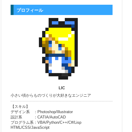
プロフィール
LIC
小さい頃からものづくりが大好きなエンジニア
【スキル】
デザイン系 ：Photoshop/Illustrator
設計系 ：CATIA/AutoCAD
プログラム系：VBA/Python/C++/C#/Lisp
HTML/CSS/JavaScript