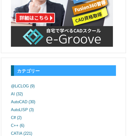
カテゴリー
@LiCLOG
(9)
AI
(32)
AutoCAD
(30)
AutoLISP
(3)
C#
(2)
C++
(6)
CATIA
(221)