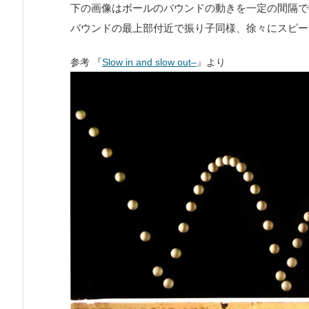
下の画像はボールのバウンドの動きを一定の間隔で
バウンドの最上部付近で振り子同様、徐々にスピー
参考
『
Slow in and slow out–
』より