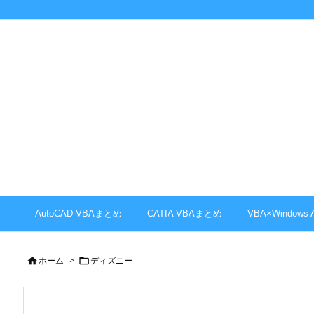
AutoCAD VBAまとめ
CATIA VBAまとめ
VBA×Windows


ホーム
>
ディズニー