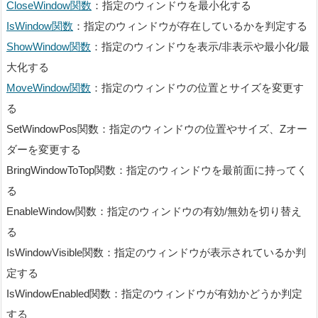
CloseWindow関数
：指定のウィンドウを最小化する
IsWindow関数
：指定のウィンドウが存在しているかを判定する
ShowWindow関数
：指定のウィンドウを表示/非表示や最小化/最
大化する
MoveWindow関数
：指定のウィンドウの位置とサイズを変更す
る
SetWindowPos関数：指定のウィンドウの位置やサイズ、Zオー
ダーを変更する
BringWindowToTop関数：指定のウィンドウを最前面に持ってく
る
EnableWindow関数：指定のウィンドウの有効/無効を切り替え
る
IsWindowVisible関数：指定のウィンドウが表示されているか判
定する
Office 2010 Help Files: Win32A
IsWindowEnabled関数：指定のウィンドウが有効かどうか判定
PI_PtrSafe with 64-bit Support
する