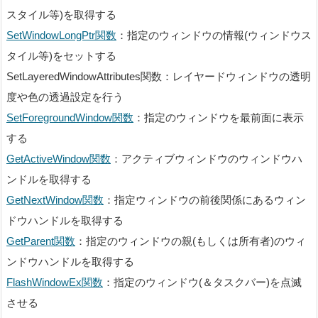
スタイル等)を取得する
SetWindowLongPtr関数
：指定のウィンドウの情報(ウィンドウス
Declare
タイル等)をセットする
SetLayeredWindowAttributes関数：レイヤードウィンドウの透明
度や色の透過設定を行う
SetForegroundWindow関数
：指定のウィンドウを最前面に表示
する
GetActiveWindow関数
：アクティブウィンドウのウィンドウハ
Win32API_PtrSafe.TX
ンドルを取得する
T
GetNextWindow関数
：指定ウィンドウの前後関係にあるウィン
ドウハンドルを取得する
GetParent関数
：指定のウィンドウの親(もしくは所有者)のウィ
ンドウハンドルを取得する
FlashWindowEx関数
：指定のウィンドウ(＆タスクバー)を点滅
させる