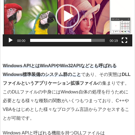
プ
レ
ー
ヤ
00:00
00:19
ー
Windows APIとはWinAPIやWin32APIなどとも呼ばれる
Windows標準装備のシステム群のこと
であり、その実態は
DLL
ファイルというアプリケーション拡張ファイル
の集まりです。
このDLLファイルの中身にはWindows自体の処理を行うために
必要となる様々な種類の関数がいくつもつまっており、C++や
VBAをはじめとした様々なプログラム言語からアクセスするこ
とが可能です。
Windows APIと呼ばれる機能を持つDLLファイルは