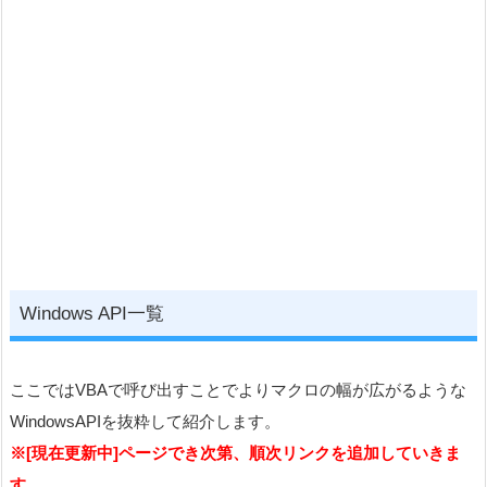
Declare
PtrSafe
Sub
関数名
Lib “
DLL名
" (
引数
)
Declare
PtrSafe
Function
関数名
Lib “
DLL名
" (
引数
) As
戻
り値の型
関数名
DLL名
引数
戻り値の型
Windows API一覧
ここではVBAで呼び出すことでよりマクロの幅が広がるような
WindowsAPIを抜粋して紹介します。
※[現在更新中]ページでき次第、順次リンクを追加していきま
【64bit 戻り値なしの場合】
す。