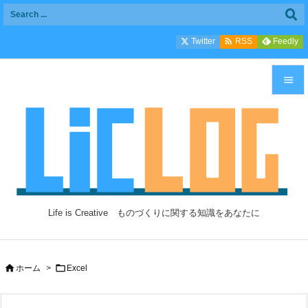

Twitter
Feedly
RSS


メニュ

サイド

前へ

Life is Creative ものづくりに関する知識をあなたに
次へ

検索


ホーム
>
Excel