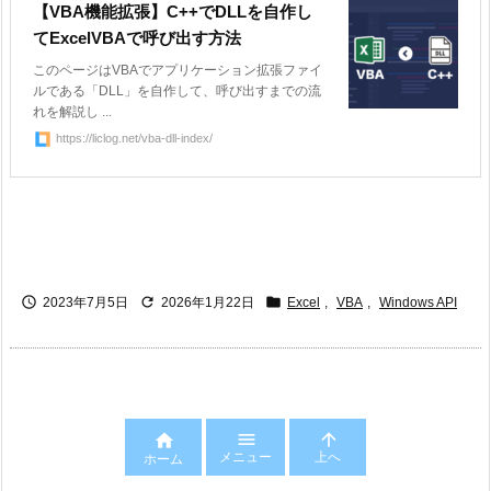
【VBA機能拡張】C++でDLLを自作し
てExcelVBAで呼び出す方法
このページはVBAでアプリケーション拡張ファイ
ルである「DLL」を自作して、呼び出すまでの流
れを解説し ...
https://liclog.net/vba-dll-index/



2023年7月5日
2026年1月22日
Excel
,
VBA
,
Windows API



メニュー
上へ
ホーム