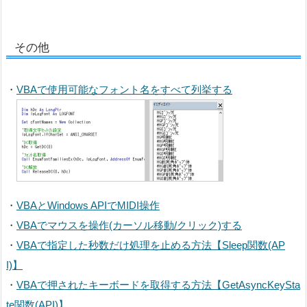
その他
・
VBAで使用可能なフォント名をすべて列挙する
・
VBAとWindows APIでMIDI操作
・
VBAでマウスを操作(カーソル移動/クリック)する
・
VBAで指定した秒数だけ処理を止める方法【Sleep関数(AP
I)】
・
VBAで押されたキーボードを取得する方法【GetAsyncKeySta
te関数(API)】