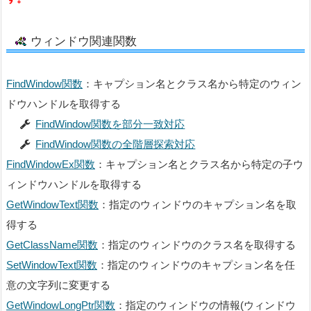
ウィンドウ関連関数
【32bit 戻り値ありの場合】
FindWindow関数
：キャプション名とクラス名から特定のウィン
ドウハンドルを取得する
FindWindow関数を部分一致対応
FindWindow関数の全階層探索対応
Declare
FindWindowEx関数
：キャプション名とクラス名から特定の子ウ
PtrSafe
ィンドウハンドルを取得する
GetWindowText関数
：指定のウィンドウのキャプション名を取
PtrS
得する
afe キーワード (VBA) – Microsoft Learn
GetClassName関数
：指定のウィンドウのクラス名を取得する
SetWindowText関数
：指定のウィンドウのキャプション名を任
Declare
PtrSafe
意の文字列に変更する
Sub
Function
GetWindowLongPtr関数
：指定のウィンドウの情報(ウィンドウ