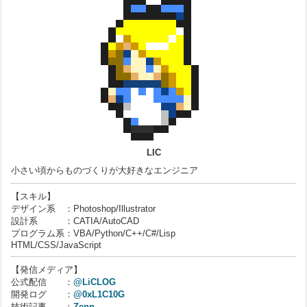
LIC
小さい頃からものづくりが大好きなエンジニア
【スキル】
デザイン系 ：Photoshop/Illustrator
設計系 ：CATIA/AutoCAD
プログラム系：VBA/Python/C++/C#/Lisp
HTML/CSS/JavaScript
【発信メディア】
公式配信 ：
@LiCLOG
開発ログ ：
@0xL1C10G
技術記事 ：
Zenn