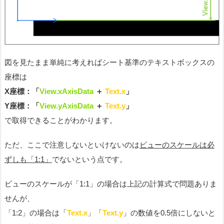
図を見たまま単純に考えればシート基準のテキストボックスの
座標は
X座標：「
View.xAxisData
＋
Text.x
」
Y座標：「
View.yAxisData
＋
Text.y
」
で取得できることがわかります。
ただ、ここで注意しないといけないのは
ビューのスケールは必
ずしも「1:1」
でないという点です。
ビューのスケールが「1:1」の場合は上記の計算式で問題ありま
せんが、
「1:2」の場合は「
Text.x
」「
Text.y
」の数値を0.5倍にしないと