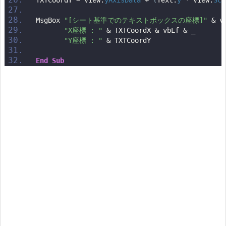
TXTCoordY = View.
yAxisData
 + 
(
Text.
y
 * View.
Sca
MsgBox 
"[シート基準でのテキストボックスの座標]"
 & v
"X座標 : "
 & TXTCoordX & vbLf & _
"Y座標 : "
 & TXTCoordY
End
Sub