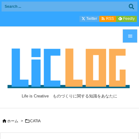

Twitter
Feedly
RSS


メニュ

サイド

前へ

Life is Creative ものづくりに関する知識をあなたに
次へ

検索


ホーム
>
CATIA