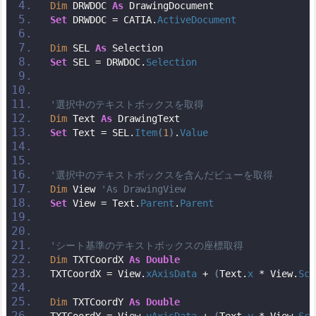
Dim
 DRWDOC 
As
 DrawingDocument
Set
 DRWDOC = CATIA.
ActiveDocument
Dim
 SEL 
As
 Selection
Set
 SEL = DRWDOC.
Selection
'選択中のテキストボックスを取得
Dim
 Text 
As
 DrawingText
Set
 Text = SEL.
Item
(
1
)
.
Value
'選択中のテキストボックスを含んだビューを取得
Dim
 View 
'As DrawingView
Set
 View = Text.
Parent
.
Parent
'シート基準のテキストボックスの座標取得
Dim
 TXTCoordX 
As
Double
TXTCoordX = View.
xAxisData
 + 
(
Text.
x
 * View.
Sca
Dim
 TXTCoordY 
As
Double