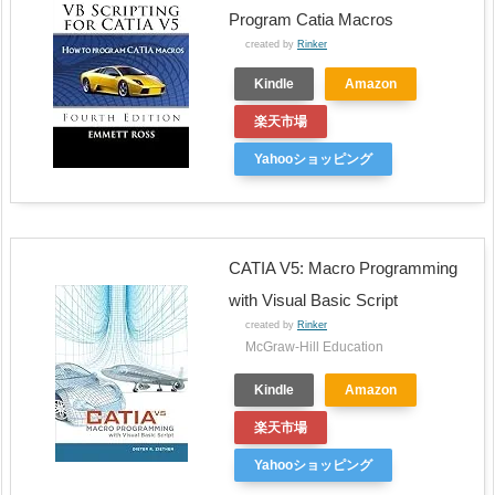
Program Catia Macros
created by
Rinker
Kindle
Amazon
楽天市場
Yahooショッピング
CATIA V5: Macro Programming
with Visual Basic Script
created by
Rinker
McGraw-Hill Education
Kindle
Amazon
楽天市場
Yahooショッピング