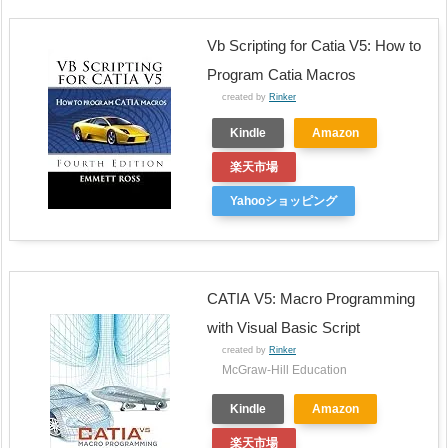
Vb Scripting for Catia V5: How to
Program Catia Macros
created by
Rinker
Kindle
Amazon
楽天市場
Yahooショッピング
CATIA V5: Macro Programming
with Visual Basic Script
created by
Rinker
McGraw-Hill Education
Kindle
Amazon
楽天市場