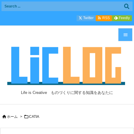

Twitter
Feedly
RSS


メニュ

サイド

前へ

Life is Creative ものづくりに関する知識をあなたに
次へ

検索


ホーム
>
CATIA