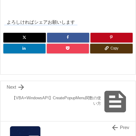
よろしければシェアお願いします
Copy

Next

【VBA×WindowsAPI】CreatePopupMenu関数の使
い方

Prev