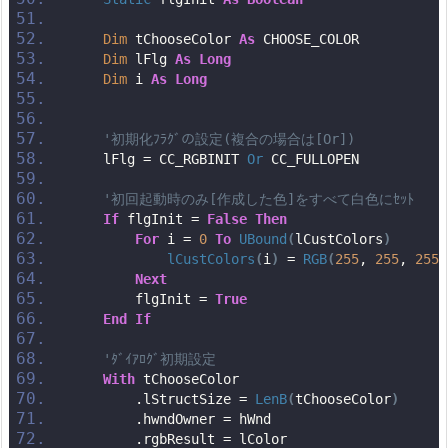
Dim
 tChooseColor 
As
 CHOOSE_COLOR
Dim
 lFlg 
As
Long
Dim
 i 
As
Long
'初期化ﾌﾗｸﾞの設定(複合の場合は[Or])
    lFlg = CC_RGBINIT 
Or
 CC_FULLOPEN
'初回起動時のみ[作成した色]をすべて白色にｾｯﾄ
If
 flgInit = 
False
Then
For
 i = 
0
To
UBound
(
lCustColors
)
lCustColors
(
i
)
 = 
RGB
(
255
, 
255
, 
255
)
Next
        flgInit = 
True
End
If
'ﾀﾞｲｱﾛｸﾞ初期設定
With
 tChooseColor
        .lStructSize = 
LenB
(
tChooseColor
)
        .hwndOwner = hWnd                      
        .rgbResult = lColor                    