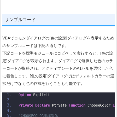
サンプルコード
VBAでコモンダイアログの[色の設定]ダイアログを表示するため
のサンプルコードは下記の通りです。
下記コードを標準モジュールにコピペして実行すると、[色の設
定]ダイアログが表示されます。ダイアログで選択した色のカラ
ーコードが取得され、アクティブシートのA1セルを選択した色
に着色します。[色の設定]ダイアログではデフォルトカラーの選
択だけでなく色の作成を行うことも可能です。
Option
 Explicit
Private
Declare
 PtrSafe 
Function
 ChooseColor 
Li
'CHOOSECOLOR用構造体