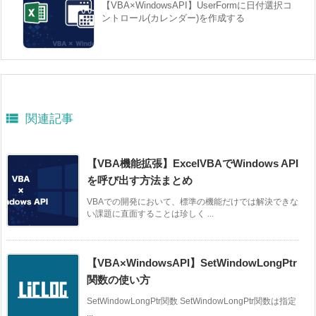
【VBA×WindowsAPI】UserFormに日付選択コ
ントロール(カレンダー)を作成する

関連記事
【VBA機能拡張】ExcelVBAでWindows API
を呼び出す方法まとめ
VBAでの開発において、標準の機能だけでは解決できな
い課題に直面することは珍しく ...
【VBA×WindowsAPI】SetWindowLongPtr
関数の使い方
SetWindowLongPtr関数 SetWindowLongPtr関数は指定
...