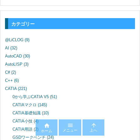
カテゴリー
@LiCLOG
(9)
AI
(32)
AutoCAD
(30)
AutoLISP
(3)
C#
(2)
C++
(6)
CATIA
(221)
0から学ぶCATIA V5
(51)
CATIAマクロ
(145)
CATIA基礎知識
(10)
CATIA小技
(4)



CATIA用語
(2)
メニュー
上へ
ホーム
GSDワークベンチ
(24)