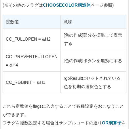
(※その他のフラグは
CHOOSECOLOR構造体
ページ参照)
定数値
意味
[色の作成]部分を拡張して表示
CC_FULLOPEN = &H2
する
CC_PREVENTFULLOPEN
[色の作成]ボタンを無効にする
= &H4
rgbResultにセットされている
CC_RGBINIT = &H1
色を初期の選択色とする
これら定数値をflagsに入力することで各種設定をおこなうこと
ができます。
フラグを複数設定する場合はサンプルコードの通り
OR演算子
を