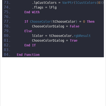
        .lpCustColors = 
VarPtr
(
lCustColors
(
0
))
        .flags = lFlg                          
End
With
If
ChooseColor
(
tChooseColor
)
 = 
0
Then
        ChooseColorDialog = 
False
Else
        lColor = tChooseColor.
rgbResult
        ChooseColorDialog = 
True
End
If
End
Function