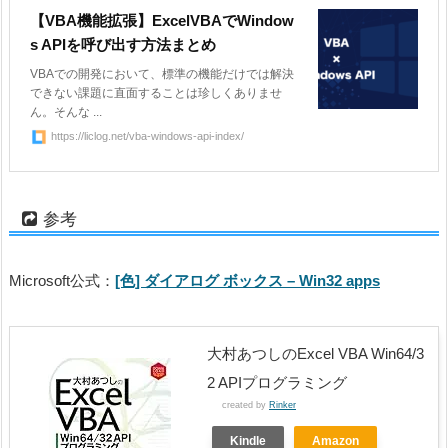
【VBA機能拡張】ExcelVBAでWindow
s APIを呼び出す方法まとめ
VBAでの開発において、標準の機能だけでは解決
できない課題に直面することは珍しくありませ
ん。そんな ...
https://liclog.net/vba-windows-api-index/
参考
Microsoft公式：
[色] ダイアログ ボックス – Win32 apps
大村あつしのExcel VBA Win64/3
2 APIプログラミング
created by
Rinker
Kindle
Amazon