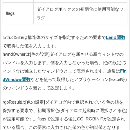
ダイアログボックスの初期化に使用可能なフ
flags
ラグ
lStructSizeは構造体のサイズを指定するための要素で
LenB関数
で取得した値を入力します。
hwndOwnerは[色の設定]ダイアログを属させる親ウィンドウの
ハンドルを入力します。値を入力しなかった場合、[色の設定]ウ
ィンドウは独立したウィンドウとして表示されます。通常は
Fin
dWindow関数
などを使って取得したアプリケーション(Excel等)
のウィンドウを親として設定します。
rgbResultは[色の設定]ダイアログ内で選択されている色の値を
保持する要素で、初期選択色(ダイアログ起動時に選択される色)
が設定可能です。flagsで設定する値にCC_RGBINITが設定され
ている場合、この要素に入力された値の色が初期値となりま