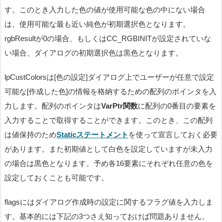
す。このとき入力した色の値が使用可能な色の中にない場合
は、使用可能な最も近い純色が初期選択色となります。
rgbResultが0の場合、もしくはCC_RGBINITが設定されていな
い場合、ダイアログの初期選択色は黒色となります。
lpCustColorsは[色の設定]ダイアログ上でユーザーが任意で設定
可能な[作成した色]の情報を格納するための配列のポインタを入
力します。配列のポインタは
VarPtr関数
に配列の0番目の要素を
入力することで取得することができます。このとき、この配列
は値保持のため
Staticステートメント
を使って宣言しておく必要
があります。また初期値として白色を設定していますが未入力
の場合は黒色となります。予め各16要素にそれぞれ任意の色を
設定しておくことも可能です。
flagsにはダイアログ作成時の設定に関するフラグ値を入力しま
す。基本的には下記の3つさえ知っておけば問題ありません。