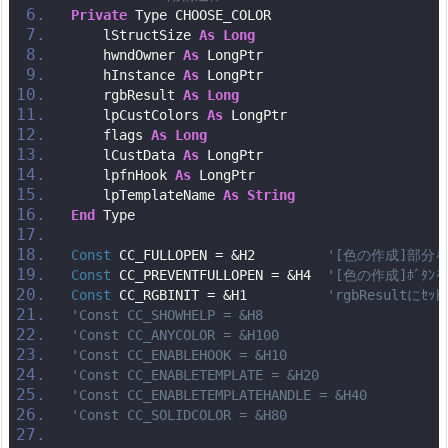
Private
 Type CHOOSE_COLOR
    lStructSize 
As
Long
    hwndOwner 
As
 LongPtr
    hInstance 
As
 LongPtr
    rgbResult 
As
Long
    lpCustColors 
As
 LongPtr
    flags 
As
Long
    lCustData 
As
 LongPtr
    lpfnHook 
As
 LongPtr
    lpTemplateName 
As
String
End
 Type
Const
 CC_FULLOPEN = &H2         
'[色の作成]部分
Const
 CC_PREVENTFULLOPEN = &H4  
'[色の作成]ﾎﾞﾀ
Const
 CC_RGBINIT = &H1          
'rgbResultに
'Const CC_SHOWHELP = &H8
'Const CC_ANYCOLOR = &H100
'Const CC_ENABLEHOOK = &H10
'Const CC_ENABLETEMPLATE = &H20
'Const CC_ENABLETEMPLATEHANDLE = &H40
'Const CC_SOLIDCOLOR = &H80