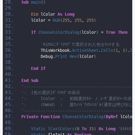
Sub
main
()
Dim
 lColor 
As
Long
    lColor = 
RGB
(
255
, 
255
, 
255
)
If
ChooseColorDialog
(
lColor
)
 = 
True
Then
'A1ｾﾙにﾀﾞｲｱﾛｸﾞで選択された色をｾｯﾄする
        ThisWorkbook.
ActiveSheet
.
Cells
(
1
, 
1
)
.
In
        Debug.
Print
Hex
(
lColor
)
End
If
End
Sub
'----------------------------------------------
'-  [色の選択]ﾀﾞｲｱﾛｸﾞの表示
'-      lColor  :   初期選択ｶﾗｰ / ﾕｰｻﾞ選択ｶﾗｰの戻
'-      (hWnd)  :   親ｳｨﾝﾄﾞｳのﾊﾝﾄﾞﾙ(通常は呼び出し元
'----------------------------------------------
Private
Function
ChooseColorDialog
(
ByRef
 lColor
Static
lCustColors
(
0
To
15
)
As
Long
'ｶｽﾀﾑ
Static
 flgInit 
As
Boolean