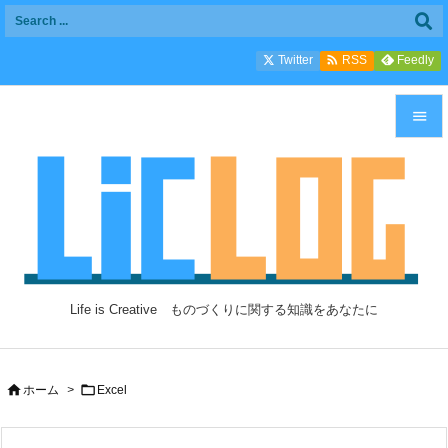

Twitter
Feedly
RSS


メニュ

サイド

前へ

Life is Creative ものづくりに関する知識をあなたに
次へ

検索


ホーム
>
Excel