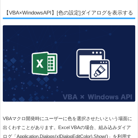
【VBA×WindowsAPI】[色の設定]ダイアログを表示する
VBAマクロ開発時にユーザーに色を選択させたいという場面に
出くわすことがあります。Excel VBAの場合、組み込みダイア
ログ「Application.Dialogs(xlDialogEditColor).Show()」を利用す