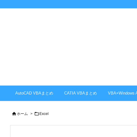
AutoCAD VBAまとめ
CATIA VBAまとめ
VBA×Windows


ホーム
>
Excel