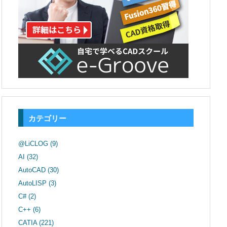
カテゴリー
@LiCLOG
(9)
AI
(32)
AutoCAD
(30)
AutoLISP
(3)
C#
(2)
C++
(6)
CATIA
(221)