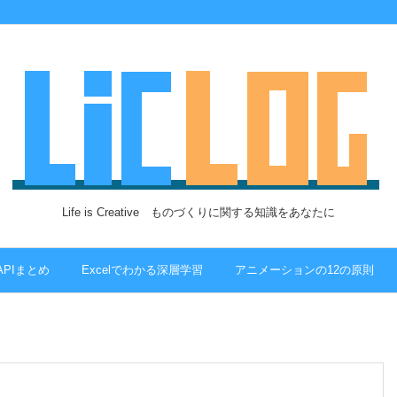
Life is Creative ものづくりに関する知識をあなたに
 APIまとめ
Excelでわかる深層学習
アニメーションの12の原則