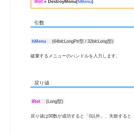
lRet
= DestroyMenu(
hMenu
)
引数
hMenu
(
64bit:LongPtr型 / 32bit:Long型)
破棄するメニューのハンドルを入力します。
戻り値
lRet
(
Long型)
戻り値は関数が成功すると「0以外」、失敗すると