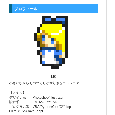
プロフィール
LIC
小さい頃からものづくりが大好きなエンジニア
【スキル】
デザイン系 ：Photoshop/Illustrator
設計系 ：CATIA/AutoCAD
プログラム系：VBA/Python/C++/C#/Lisp
HTML/CSS/JavaScript