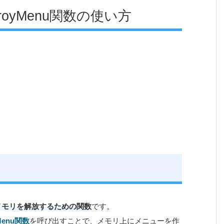
stroyMenu関数の使い方
、メモリを解放
するための関数
です。
pMenu関数
を呼び出すことで、メモリ上にメニューを作