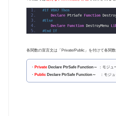
#If VBA7 Then
Declare
 PtrSafe 
Function
 Destro
#Else
Declare
Function
 DestroyMenu 
Li
#End If
各関数の宣言文は「Private/Public」を付け
・
Private
Declare PtrSafe Function～
：モジュ
・
Public
Declare PtrSafe Function～
：モジュ