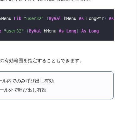
yMenu 
Lib
"user32"
(
ByVal
 hMenu 
As
 LongPtr
)
As
Long
b
"user32"
(
ByVal
 hMenu 
As
Long
)
As
Long
て各関数の有効範囲を指定することもできます。
ール内でのみ呼び出し有効
ール外で呼び出し有効