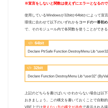
※宣言をしないと関数は使えずにエラーとなるので
使用しているWindowsが32bitか64bitかによ
環境に合わせて以下のいずれかを
コードの一番初め(Op
で、そのモジュール内で各関数を使うことができる
64bit
Declare PtrSafe Function DestroyMenu Lib “user3
32bit
Declare Function DestroyMenu Lib “user32" (ByVa
上記のどちらを書けばいいかわからない場合は以下
おきましょう。この構文を書いておくことで自動的
VBE上では
使えない方の構文が赤色
で表示される場