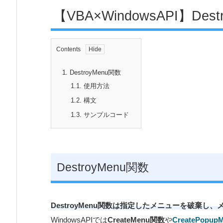
【VBA×WindowsAPI】De
Contents
1.
DestroyMenu関数
1.1.
使用方法
1.2.
構文
1.3.
サンプルコード
DestroyMenu関数
DestroyMenu関数は指定したメニューを破棄し
WindowsAPIでは
CreateMenu関数
や
CreatePopu