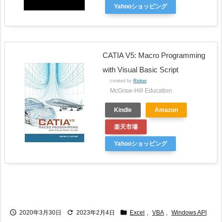
Yahooショッピング
CATIA V5: Macro Programming
with Visual Basic Script
created by
Rinker
McGraw-Hill Education
Kindle
Amazon
楽天市場
Yahooショッピング



2020年3月30日
2023年2月4日
Excel
,
VBA
,
Windows API