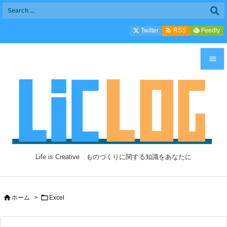

Twitter
Feedly
RSS


メニュ

サイド

前へ

Life is Creative ものづくりに関する知識をあなたに
次へ

検索


ホーム
>
Excel