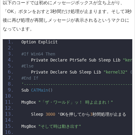
以下のコードでは初めにメッセ―ジボックスが立ち上がり、
「OK」ボタンをおすと3秒間だけ処理が止まります。そして3秒
後に再び処理が再開しメッセージが表示されるというマクロに
なっています。
Option Explicit
#If Win64 Then
    Private Declare PtrSafe Sub Sleep Lib 
"kern
#Else
    Private Declare Sub Sleep Lib 
"kernel32"
(
B
#End If
'----------------------------------------------
Sub 
CATMain
()
MsgBox 
"「ザ・ワールド」ッ！ 時よ止まれ！"
    Sleep 
3000
 'OKを押してから
3
秒間処理が止まる
MsgBox 
"そして時は動き出す"