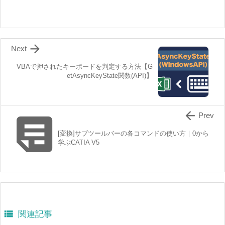

Next
VBAで押されたキーボードを判定する方法【G
etAsyncKeyState関数(API)】


Prev
[変換]サブツールバーの各コマンドの使い方｜0から
学ぶCATIA V5

関連記事