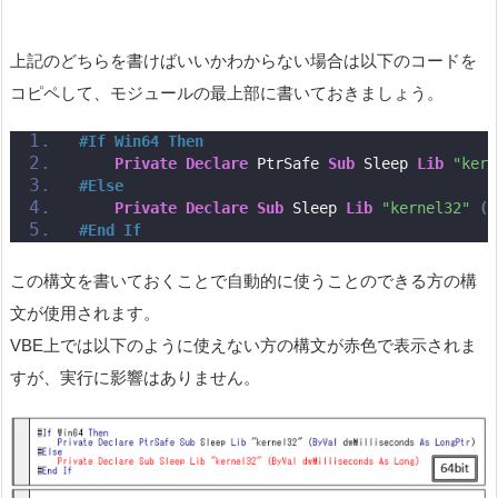
上記のどちらを書けばいいかわからない場合は以下のコードを
コピペして、モジュールの最上部に書いておきましょう。
#If Win64 Then
Private
Declare
 PtrSafe 
Sub
 Sleep 
Lib
"kern
#Else
Private
Declare
Sub
 Sleep 
Lib
"kernel32"
(
B
#End If
この構文を書いておくことで自動的に使うことのできる方の構
文が使用されます。
VBE上では以下のように使えない方の構文が赤色で表示されま
すが、実行に影響はありません。