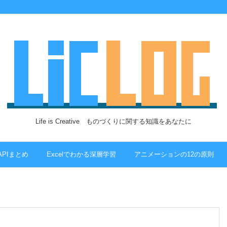
Life is Creative ものづくりに関する知識をあなたに
 APIまとめ
Excelでわかる深層学習
アニメーションの12の原則