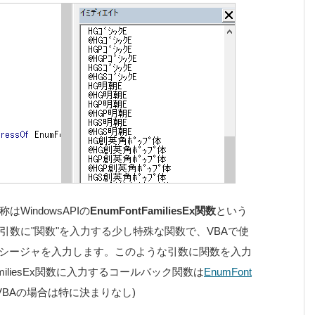
indowsAPIの
EnumFontFamiliesEx関数
という
数に"関数"を入力する少し特殊な関数で、VBAで使
nプロシージャを入力します。このような引数に関数を入力
miliesEx関数に入力するコールバック関数は
EnumFont
BAの場合は特に決まりなし)