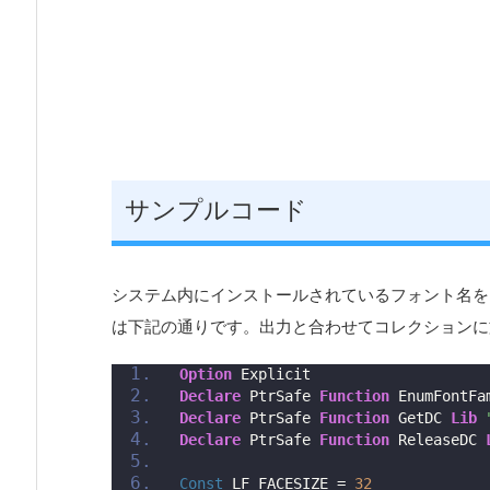
サンプルコード
システム内にインストールされているフォント名を
は下記の通りです。出力と合わせてコレクションに
Option
 Explicit
Declare
 PtrSafe 
Function
 EnumFontFa
Declare
 PtrSafe 
Function
 GetDC 
Lib
Declare
 PtrSafe 
Function
 ReleaseDC 
Const
 LF_FACESIZE = 
32