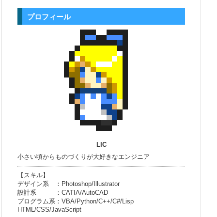
プロフィール
LIC
小さい頃からものづくりが大好きなエンジニア
【スキル】
デザイン系 ：Photoshop/Illustrator
設計系 ：CATIA/AutoCAD
プログラム系：VBA/Python/C++/C#/Lisp
HTML/CSS/JavaScript