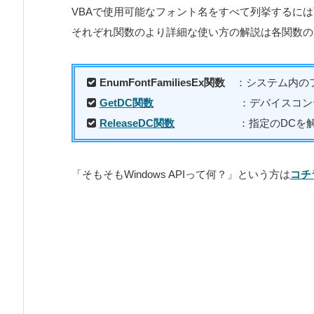
VBAで使用可能なフォント名をすべて列挙するには下記
それぞれ関数のより詳細な使い方の解説は各関数の
EnumFontFamiliesEx関数
：システム内の
GetDC関数
：デバイスコン
ReleaseDC関数
：指定のDCを
「そもそもWindows APIって何？」という方は
コチ