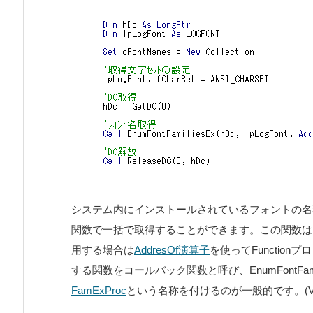
システム内にインストールされているフォントの名称はW
関数で一括で取得することができます。この関数は引
用する場合は
AddresOf演算子
を使ってFunctio
する関数をコールバック関数と呼び、EnumFontFa
FamExProc
という名称を付けるのが一般的です。(V