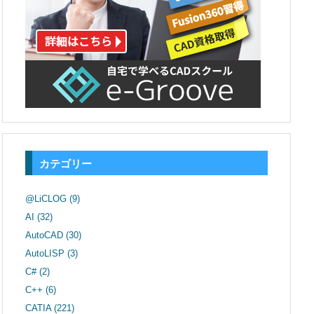
カテゴリー
@LiCLOG
(9)
AI
(32)
AutoCAD
(30)
AutoLISP
(3)
C#
(2)
C++
(6)
CATIA
(221)