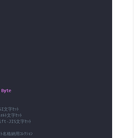
Byte
SI文字ｾｯﾄ
ﾌｫﾙﾄ文字ｾｯﾄ
ift-JIS文字ｾｯﾄ
ﾝﾄ名格納用ｺﾚｸｼｮﾝ