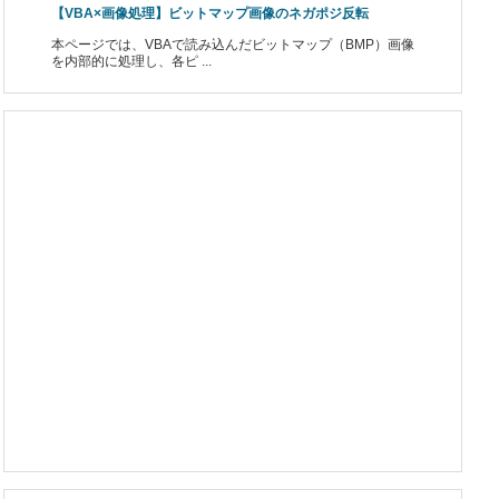
【VBA×画像処理】ビットマップ画像のネガポジ反転
本ページでは、VBAで読み込んだビットマップ（BMP）画像
を内部的に処理し、各ピ ...
hDc 
As
 LongPtr, lpLogFont 
As
 LOGFONT, 
ByVal
 lpEnumFontPr
r
)
As
Long