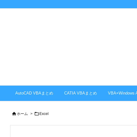
AutoCAD VBAまとめ
CATIA VBAまとめ
VBA×Windows


ホーム
>
Excel