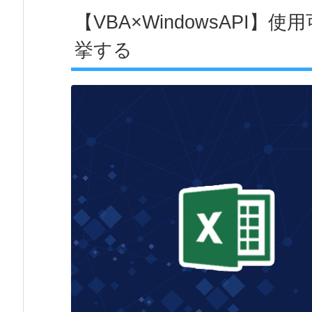
【VBA×WindowsAPI
挙する