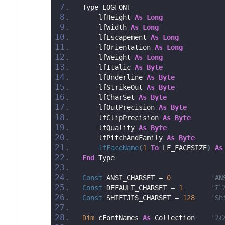
Type LOGFONT
    lfHeight 
As
Long
    lfWidth 
As
Long
    lfEscapement 
As
Long
    lfOrientation 
As
Long
    lfWeight 
As
Long
    lfItalic 
As
Byte
    lfUnderline 
As
Byte
    lfStrikeOut 
As
Byte
    lfCharSet 
As
Byte
    lfOutPrecision 
As
Byte
    lfClipPrecision 
As
Byte
    lfQuality 
As
Byte
    lfPitchAndFamily 
As
Byte
lfFaceName
(
1
To
 LF_FACESIZE
)
As
End
 Type
Const
 ANSI_CHARSET = 
0
'AN
Const
 DEFAULT_CHARSET = 
1
'ﾃﾞ
Const
 SHIFTJIS_CHARSET = 
128
'Sh
Dim
 cFontNames 
As
 Collection    
'ﾌｫ