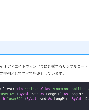
イミディエイトウィンドウに列挙するサンプルコード
文字列としてすべて格納もしています。
miliesEx 
Lib
"gdi32"
Alias
"EnumFontFamiliesExA"
(
ByVal
 
"user32"
(
ByVal
 hwnd 
As
 LongPtr
)
As
 LongPtr
Lib
"user32"
(
ByVal
 hwnd 
As
 LongPtr, 
ByVal
 hDc 
As
 LongPt