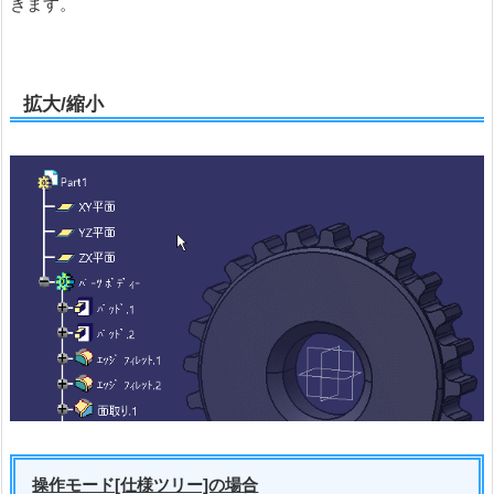
きます。
拡大/縮小
操作モード[仕様ツリー]の場合