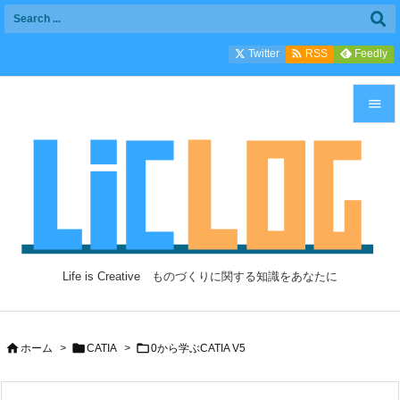

Twitter
Feedly
RSS


メニュ

サイド

前へ

Life is Creative ものづくりに関する知識をあなたに
次へ

検索



ホーム
>
CATIA
>
0から学ぶCATIA V5