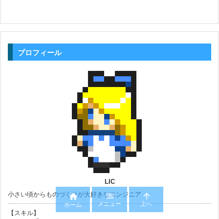
プロフィール
LIC
小さい頃からものづくりが大好きなエンジニア



メニュー
上へ
ホーム
【スキル】