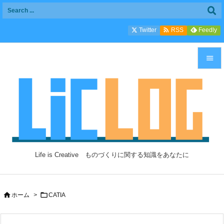

Twitter
Feedly
RSS


メニュ

サイド

前へ

Life is Creative ものづくりに関する知識をあなたに
次へ

検索


ホーム
>
CATIA