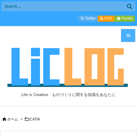

Twitter
Feedly
RSS


メニュ

サイド

前へ

Life is Creative ものづくりに関する知識をあなたに
次へ

検索


ホーム
>
CATIA