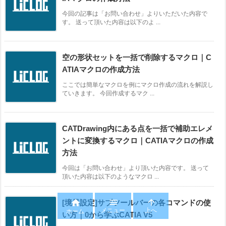
今回の記事は「お問い合わせ」よりいただいた内容で
す。 送って頂いた内容は以下のよ ...
空の形状セットを一括で削除するマクロ｜C
ATIAマクロの作成方法
ここでは簡単なマクロを例にマクロ作成の流れを解説し
ていきます。 今回作成するマク ...
CATDrawing内にある点を一括で補助エレメ
ントに変換するマクロ｜CATIAマクロの作成
方法
今回は「お問い合わせ」より頂いた内容です。 送って
頂いた内容は以下のようなマクロ ...



[境界設定]サブツールバーの各コマンドの使
メニュー
上へ
ホーム
い方｜0から学ぶCATIA V5