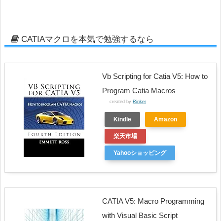
CATIAマクロを本気で勉強するなら
Vb Scripting for Catia V5: How to
Program Catia Macros
created by
Rinker
Kindle
Amazon
楽天市場
Yahooショッピング
CATIA V5: Macro Programming
with Visual Basic Script