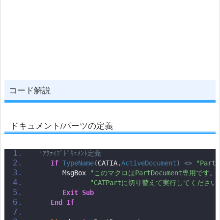
コード解説
ドキュメント/パーツの定義
'ｱｸﾃｨﾌﾞﾄﾞｷｭﾒﾝﾄ定義
If
TypeName
(
CATIA.
ActiveDocument
)
<>
"PartD
       MsgBox 
"このマクロはPartDocument専用です。
"CATPartに切り替えて実行してください
Exit
Sub
End
If