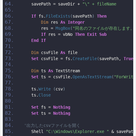
    savePath = saveDir + 
"\" + fileName
If
 fs.
FileExists
(
savePath
)
Then
Dim
 res 
As
Integer
        res = 
MsgBox
(
"同名のファイルが存在します。
If
 res = vbNo 
Then
Exit
Sub
End
If
Dim
 csvFile 
As
 file
Set
 csvFile = fs.
CreateFile
(
savePath, 
True
)
Dim
 ts 
As
 TextStream
Set
 ts = csvFile.
OpenAsTextStream
(
"ForWriti
    ts.
Write
(
csv
)
    ts.
Close
Set
 fs = 
Nothing
Set
 ts = 
Nothing
'出力したcsvファイルを開く
    Shell 
"C:\Windows\Explorer.exe "
 & savePath