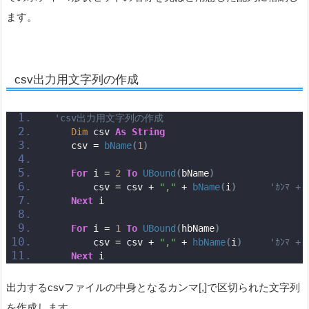
ます。
csv出力用文字列の作成
'csv出力用文字列の作成
Dim
 csv 
As
String
    csv = 
bName
(
1
)
For
 i = 
2
To
UBound
(
bName
)
        csv = csv + 
","
 + 
bName
(
i
)
'ｶﾝﾏ 
Next
 i
For
 i = 
1
To
UBound
(
hbName
)
        csv = csv + 
","
 + 
hbName
(
i
)
'ｶﾝﾏ 
Next
 i
出力するcsvファイルの中身となるカンマ[,]で区切られた文字列
を作成します。