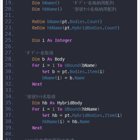
Dim
bName
()
'ﾎﾞﾃﾞｨｰ名格納用配列
Dim
hbName
()
'形状ｾｯﾄ名格納用配列
ReDim
bName
(
pt.
Bodies
.
Count
)
ReDim
hbName
(
pt.
HybridBodies
.
Count
)
Dim
 i 
As
Integer
'ﾎﾞﾃﾞｨｰ名取得
Dim
 b 
As
 Body
For
 i = 
1
To
UBound
(
bName
)
Set
 b = pt.
Bodies
.
Item
(
i
)
bName
(
i
)
 = b.
Name
Next
'形状ｾｯﾄ名取得
Dim
 hb 
As
 HybridBody
For
 i = 
1
To
UBound
(
hbName
)
Set
 hb = pt.
HybridBodies
.
Item
(
i
)
hbName
(
i
)
 = hb.
Name
Next