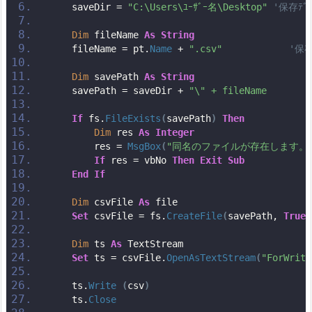
    saveDir = 
"C:\Users\ﾕｰｻﾞｰ名\Desktop"
'保存ﾃﾞｨ
Dim
 fileName 
As
String
    fileName = pt.
Name
 + 
".csv"
'保存
Dim
 savePath 
As
String
    savePath = saveDir + 
"\" + fileName
If
 fs.
FileExists
(
savePath
)
Then
Dim
 res 
As
Integer
        res = 
MsgBox
(
"同名のファイルが存在します。
If
 res = vbNo 
Then
Exit
Sub
End
If
Dim
 csvFile 
As
 file
Set
 csvFile = fs.
CreateFile
(
savePath, 
True
)
Dim
 ts 
As
 TextStream
Set
 ts = csvFile.
OpenAsTextStream
(
"ForWriti
    ts.
Write
(
csv
)
    ts.
Close