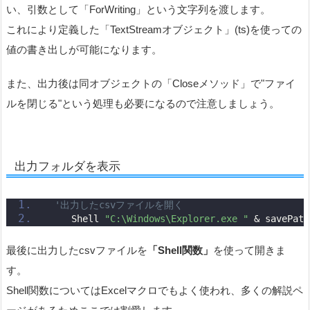
い、引数として「
ForWriting
」という文字列を渡します。
これにより定義した「TextStreamオブジェクト」(ts)を使っての
値の書き出しが可能になります。
また、出力後は同オブジェクトの「Closeメソッド」で"ファイ
ルを閉じる"という処理も必要になるので注意しましょう。
出力フォルダを表示
'出力したcsvファイルを開く
    Shell 
"C:\Windows\Explorer.exe "
 & savePath
最後に出力したcsvファイルを
「Shell関数」
を使って開きま
す。
Shell関数についてはExcelマクロでもよく使われ、多くの解説ペ