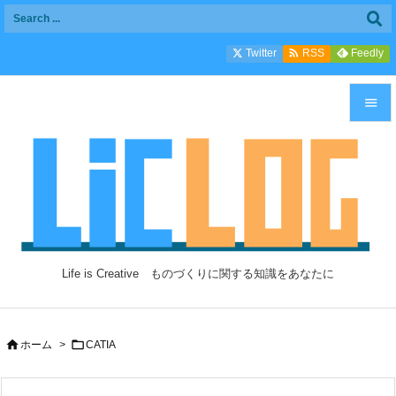

Twitter
Feedly
RSS


メニュ

サイド

前へ

Life is Creative ものづくりに関する知識をあなたに
次へ

検索


ホーム
>
CATIA