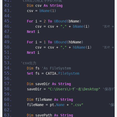
'csv出力用文字列の作成
Dim
 csv 
As
String
    csv = 
bName
(
1
)
For
 i = 
2
To
UBound
(
bName
)
        csv = csv + 
","
 + 
bName
(
i
)
'ｶﾝﾏ 
Next
 i
For
 i = 
1
To
UBound
(
hbName
)
        csv = csv + 
","
 + 
hbName
(
i
)
'ｶﾝﾏ 
Next
 i
'csv出力
Dim
 fs 
'As FileSystem
Set
 fs = CATIA.
FileSystem
Dim
 saveDir 
As
String
    saveDir = 
"C:\Users\ﾕｰｻﾞｰ名\Desktop"
'保存ﾃﾞｨ
Dim
 fileName 
As
String
    fileName = pt.
Name
 + 
".csv"
'保存
Dim
 savePath 
As
String