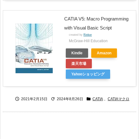
CATIA V5: Macro Programming
with Visual Basic Script
created by
Rinker
McGraw-Hill Education
Kindle
Amazon
楽天市場
Yahooショッピング



2021年2月15日
2024年8月26日
CATIA
,
CATIAマクロ