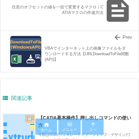

任意のオフセットの値を一括で変更するマクロ｜C
ATIAマクロの作成方法

Prev
VBAでインターネット上の画像ファイルをダ
ウンロードする方法【URLDownloadToFile関数
(API)】

関連記事
【CATIA基本操作】押し出しコマンドの使い



方
メニュー
上へ
ホーム
今回はGSD(ジェネレーティブ・シェイプ・デザイン)ワ