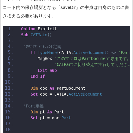
コード内の保存場所となる「saveDir」の中身は自身のものに書
き換える必要があります。
Option
 Explicit
Sub
CATMain
()
'ｱｸﾃｨﾌﾞﾄﾞｷｭﾒﾝﾄ定義
If
TypeName
(
CATIA.
ActiveDocument
)
<>
"PartD
       MsgBox 
"このマクロはPartDocument専用です。
"CATPartに切り替えて実行してください
Exit
Sub
End
If
Dim
 doc 
As
 PartDocument
Set
 doc = CATIA.
ActiveDocument
'Part定義
Dim
 pt 
As
 Part
Set
 pt = doc.
Part