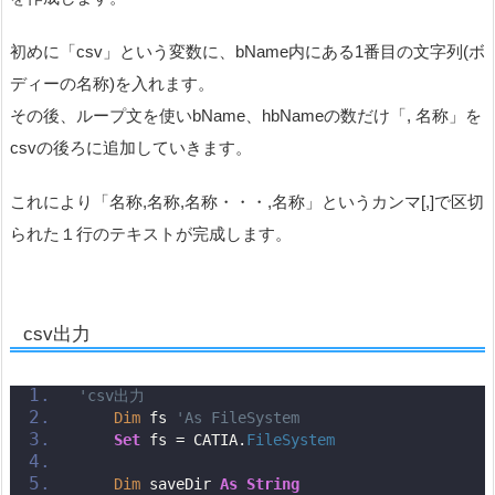
初めに「csv」という変数に、bName内にある1番目の文字列(ボ
ディーの名称)を入れます。
その後、ループ文を使いbName、hbNameの数だけ「, 名称」を
csvの後ろに追加していきます。
これにより「名称,名称,名称・・・,名称」というカンマ[,]で区切
られた１行のテキストが完成します。
csv出力
'csv出力
Dim
 fs 
'As FileSystem
Set
 fs = CATIA.
FileSystem
Dim
 saveDir 
As
String