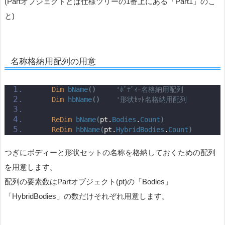
(Partオブジェクトとは仕様ツリーの1番上にある「Part1」のこ
と)
名称格納用配列の用意
Dim
bName
()
'ﾎﾞﾃﾞｨｰ名格納用配列
Dim
hbName
()
'形状ｾｯﾄ名格納用配列
ReDim
bName
(
pt.
Bodies
.
Count
)
ReDim
hbName
(
pt.
HybridBodies
.
Count
)
つぎにボディーと形状セットの名称を格納しておくための配列
を用意します。
配列の要素数はPartオブジェクト(pt)の「Bodies」
「HybridBodies」の数だけそれぞれ用意します。