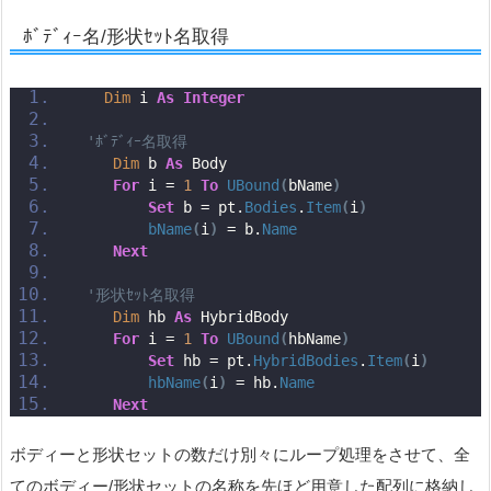
ﾎﾞﾃﾞｨｰ名/形状ｾｯﾄ名取得
Dim
 i 
As
Integer
'ﾎﾞﾃﾞｨｰ名取得
Dim
 b 
As
 Body
For
 i = 
1
To
UBound
(
bName
)
Set
 b = pt.
Bodies
.
Item
(
i
)
bName
(
i
)
 = b.
Name
Next
'形状ｾｯﾄ名取得
Dim
 hb 
As
 HybridBody
For
 i = 
1
To
UBound
(
hbName
)
Set
 hb = pt.
HybridBodies
.
Item
(
i
)
hbName
(
i
)
 = hb.
Name
Next
ボディーと形状セットの数だけ別々にループ処理をさせて、全
てのボディー/形状セットの名称を先ほど用意した配列に格納し