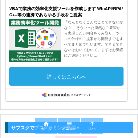



サブスクでプログラミング学習▼
メニュー
上へ
ホーム