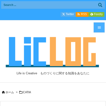

Twitter
Feedly
RSS


メニュ

サイド

前へ

Life is Creative ものづくりに関する知識をあなたに
次へ

検索


ホーム
>
CATIA