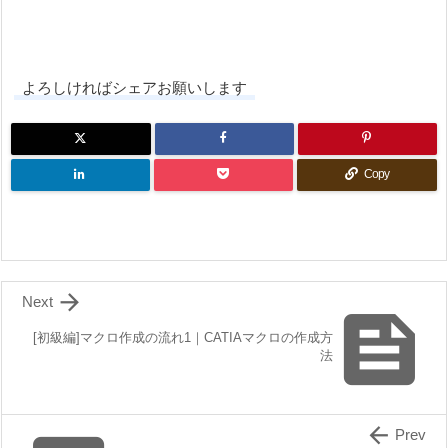
よろしければシェアお願いします
Copy

Next

[初級編]マクロ作成の流れ1｜CATIAマクロの作成方
法

Prev