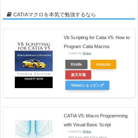
CATIAマクロを本気で勉強するなら
Vb Scripting for Catia V5: How to
Program Catia Macros
created by
Rinker
Kindle
Amazon
楽天市場
Yahooショッピング
CATIA V5: Macro Programming
with Visual Basic Script
created by
Rinker
McGraw-Hill Education