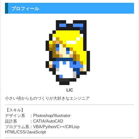
プロフィール
LIC
小さい頃からものづくりが大好きなエンジニア
【スキル】
デザイン系 ：Photoshop/Illustrator
設計系 ：CATIA/AutoCAD
プログラム系：VBA/Python/C++/C#/Lisp
HTML/CSS/JavaScript