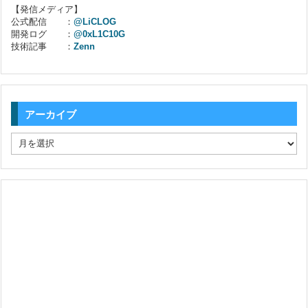
【発信メディア】
公式配信 ：
@LiCLOG
開発ログ ：
@0xL1C10G
技術記事 ：
Zenn
アーカイブ
ア
ー
カ
イ
ブ