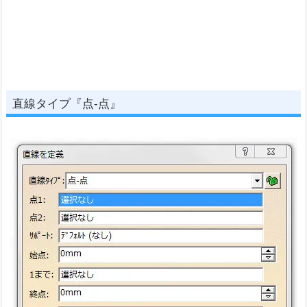
直線タイプ『点-点』