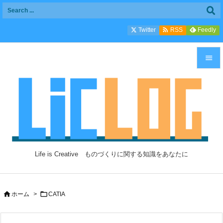

Twitter
Feedly
RSS


メニュ

サイド

前へ

Life is Creative ものづくりに関する知識をあなたに
次へ

検索


ホーム
>
CATIA