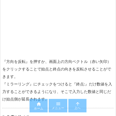
『方向を反転』を押すか、画面上の方向ベクトル（赤い矢印）
をクリックすることで始点と終点の向きを反転させることがで
きます。
『ミラーリング』にチェックをつけると『終点:』だけ数値を入
力することができるようになり、そこで入力した数値と同じだ
け始点側が延長されます。
5. 角度を決める
作成する直線と曲線の角度を決めます。
『曲線に直交』をクリックすると数値が自動で90と入力されま
す。



メニュー
上へ
ホーム