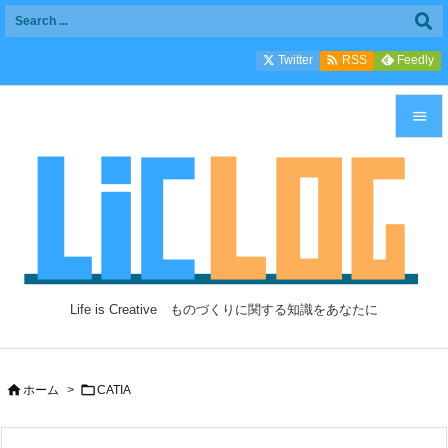

Twitter
Feedly
RSS


メニュ

サイド

前へ

Life is Creative ものづくりに関する知識をあなたに
次へ

検索


ホーム
>
CATIA