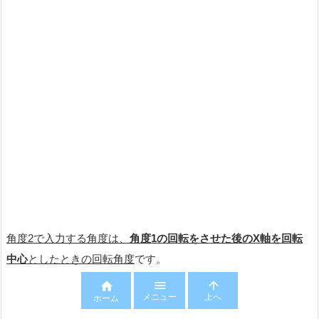
角度2で入力する角度は、
角度1の回転をさせた後のX軸を回転
中心
としたときの回転角度
です。



メニュー
上へ
ホーム