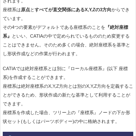
されます。
座標系は
原点
と
すべてが直交関係にあるX,Y,Zの3方向
からでき
ています。
その4つの要素がデフォルトである座標系のことを
『絶対座標
系』
といい、CATIAの中で定められているもののため変更する
ことはできません。そのため多くの場合、絶対座標系を基準と
し形状作成などの作業が行われます。
CATIAでは絶対座標系とは別に『ローカル座標系』(以下 座標
系)を作成することができます。
座標系は絶対座標系のX,Y,Z方向とは別のX,Y,Z方向を定義するこ
とができるため、形状作成の新たな基準として利用することが
できます。
座標系を作成した場合、ツリー上の『座標系』ノードの下か形
状セット(もしくはパーツボディー)の中に格納されます。