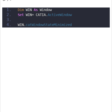
Dim
 WIN 
As
 Window
Set
 WIN= CATIA.
ActiveWindow
WIN.
catWindowStateMinimized