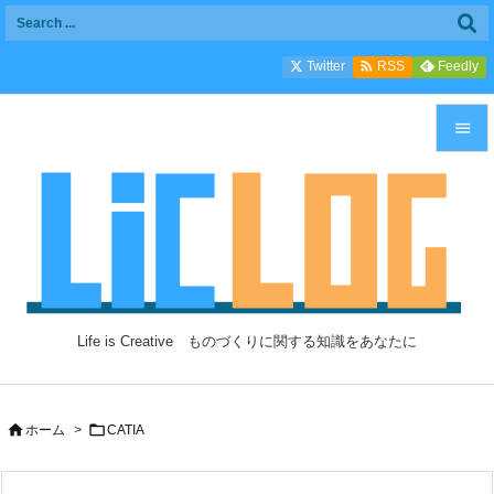

Twitter
Feedly
RSS


メニュ

サイド

前へ

Life is Creative ものづくりに関する知識をあなたに
次へ

検索


ホーム
>
CATIA