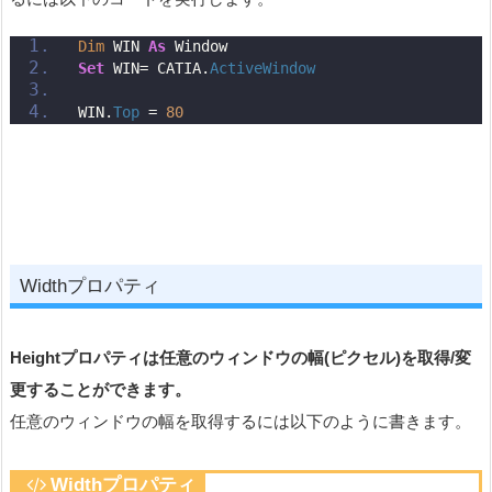
Dim
 WIN 
As
 Window 
Set
 WIN= CATIA.
ActiveWindow
WIN.
Top
 = 
80
Widthプロパティ
Height
プロパティは任意のウィンドウの幅(ピクセル)を取得/変
更することができます。
任意のウィンドウの幅を取得するには以下のように書きます。
Widthプロパティ