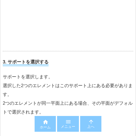
4.
半径
(
直径
)
の大きさを入力する



メニュー
上へ
作成したい円の半径の大きさを入力します。
ホーム