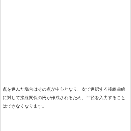
点を選んだ場合はその点が中心となり、次で選択する接線曲線
に対して接線関係の円が作成されるため、半径を入力すること
はできなくなります。
2.
接線曲線を選択する
『接線曲線:』にエレメントを選択します。
『接線曲線:』には曲線、直線を選択することができます。