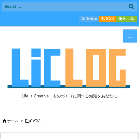

Twitter
Feedly
RSS


メニュ

サイド

前へ

Life is Creative ものづくりに関する知識をあなたに
次へ

検索


ホーム
>
CATIA