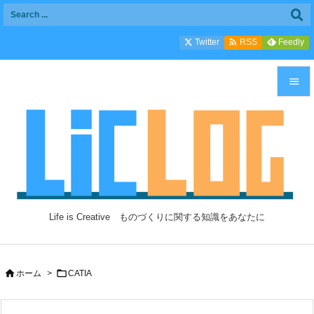

Twitter
Feedly
RSS


メニュ

サイド

前へ

Life is Creative ものづくりに関する知識をあなたに
次へ

検索


ホーム
>
CATIA