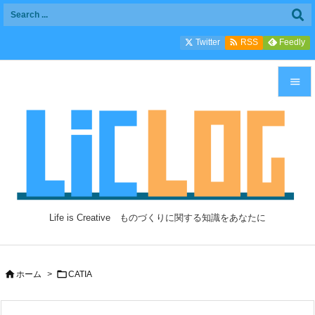

Twitter
Feedly
RSS


メニュ

サイド

前へ

Life is Creative ものづくりに関する知識をあなたに
次へ

検索


ホーム
>
CATIA