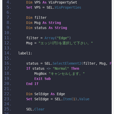
Dim
 VPS 
As
 VisPropertySet
Set
 VPS = SEL.
VisProperties
Dim
 filter
Dim
 Msg 
As
String
Dim
 status 
As
String
    filter = 
Array
(
"Edge"
)
    Msg = 
"エッジ(円)を選択して下さい。"
label1:
    status = SEL.
SelectElement2
(
filter, Msg, 
Fa
If
 status 
<>
"Normal"
Then
        MsgBox 
"キャンセルします。"
Exit
Sub
End
If
Dim
 SelEdge 
As
 Edge
Set
 SelEdge = SEL.
Item
(
1
)
.
Value
    SEL.
Clear