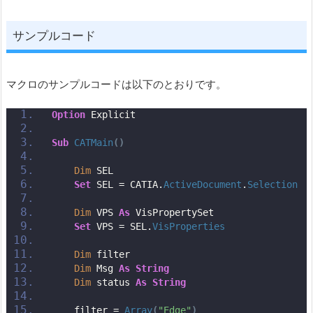
サンプルコード
マクロのサンプルコードは以下のとおりです。
Option
 Explicit
Sub
CATMain
()
Dim
 SEL
Set
 SEL = CATIA.
ActiveDocument
.
Selection
Dim
 VPS 
As
 VisPropertySet
Set
 VPS = SEL.
VisProperties
Dim
 filter
Dim
 Msg 
As
String
Dim
 status 
As
String
    filter = 
Array
(
"Edge"
)