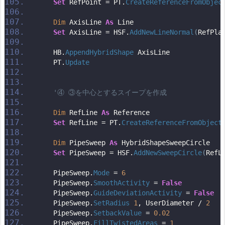
Set
 RefPoint = PT.
CreateReferenceFromObjec
Dim
 AxisLine 
As
 Line
Set
 AxisLine = HSF.
AddNewLineNormal
(
RefPla
    HB.
AppendHybridShape
 AxisLine
    PT.
Update
'④ ③を中心とするスイープを作成
Dim
 RefLine 
As
 Reference
Set
 RefLine = PT.
CreateReferenceFromObject
Dim
 PipeSweep 
As
 HybridShapeSweepCircle
Set
 PipeSweep = HSF.
AddNewSweepCircle
(
RefL
    PipeSweep.
Mode
 = 
6
    PipeSweep.
SmoothActivity
 = 
False
    PipeSweep.
GuideDeviationActivity
 = 
False
    PipeSweep.
SetRadius
1
, UserDiameter / 
2
    PipeSweep.
SetbackValue
 = 
0.02
    PipeSweep.
FillTwistedAreas
 = 
1