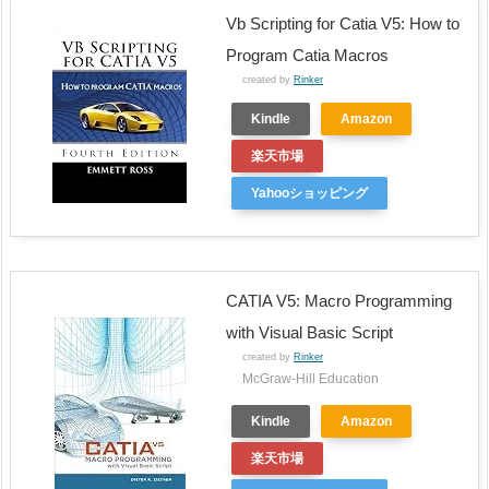
Vb Scripting for Catia V5: How to
Program Catia Macros
created by
Rinker
Kindle
Amazon
楽天市場
Yahooショッピング
CATIA V5: Macro Programming
with Visual Basic Script
created by
Rinker
McGraw-Hill Education
Kindle
Amazon
楽天市場