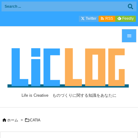

Twitter
Feedly
RSS


メニュ

サイド

前へ

Life is Creative ものづくりに関する知識をあなたに
次へ

検索


ホーム
>
CATIA