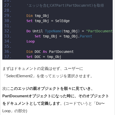
'エッジを含むCATPart(PartDocumrnt)を取得
Dim
 tmp_Obj
Set
 tmp_Obj = SelEdge
Do
 Until 
TypeName
(
tmp_Obj
)
 = 
"PartDocument"
Set
 tmp_Obj = tmp_Obj.
Parent
Loop
Dim
 DOC 
As
 PartDocument
Set
 DOC = tmp_Obj
まずはドキュメントの定義はせず、ユーザーに
「SelectElement2」を使ってエッジを選択させます。
次に
このエッジの親オブジェクトを順々に見ていき、
PartDocumentオブジェクトになった時に、そのオブジェクト
をドキュメントとして定義します
。(コードでいうと「Do〜
Loop」の部分)