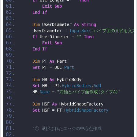
If
 UserLength = 
""
Then
Exit
Sub
End
If
Dim
 UserDiameter 
As
String
    UserDiameter = 
InputBox
(
"パイプ面の直径を入力
If
 UserDiameter = 
""
Then
Exit
Sub
End
If
Dim
 PT 
As
 Part
Set
 PT = DOC.
Part
Dim
 HB 
As
 HybridBody
Set
 HB = PT.
HybridBodies
.
Add
    HB.
Name
 = 
"穴軸とパイプ面作成(タイプA)"
Dim
 HSF 
As
 HybridShapeFactory
Set
 HSF = PT.
HybridShapeFactory
'① 選択されたエッジの中心点作成