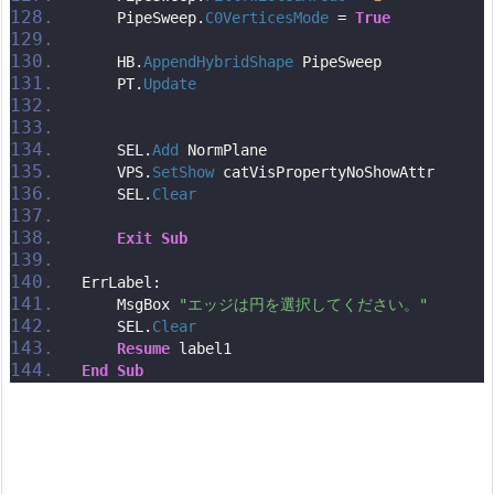
    PipeSweep.
C0VerticesMode
 = 
True
    HB.
AppendHybridShape
 PipeSweep
    PT.
Update
    SEL.
Add
 NormPlane
    VPS.
SetShow
 catVisPropertyNoShowAttr
    SEL.
Clear
Exit
Sub
ErrLabel:
    MsgBox 
"エッジは円を選択してください。"
    SEL.
Clear
Resume
 label1
End
Sub