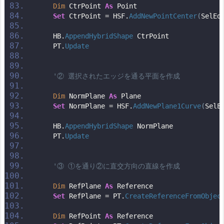
Dim
 CtrPoint 
As
 Point
Set
 CtrPoint = HSF.
AddNewPointCenter
(
SelEd
    HB.
AppendHybridShape
 CtrPoint
    PT.
Update
'② 選択されたエッジを通る平面を作成
Dim
 NormPlane 
As
 Plane
Set
 NormPlane = HSF.
AddNewPlane1Curve
(
SelE
    HB.
AppendHybridShape
 NormPlane
    PT.
Update
'③ ①を通り②に直交方向の直線を作成
Dim
 RefPlane 
As
 Reference
Set
 RefPlane = PT.
CreateReferenceFromObjec
Dim
 RefPoint 
As
 Reference