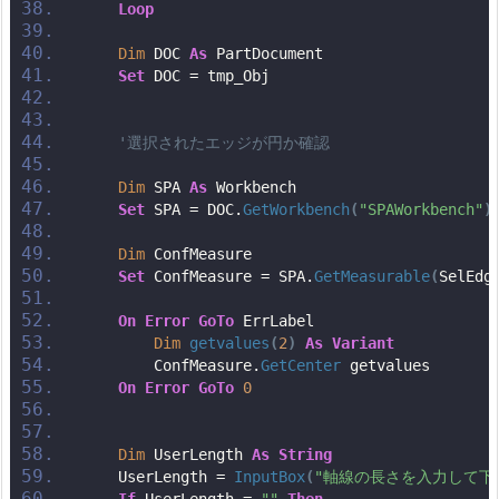
Loop
Dim
 DOC 
As
 PartDocument
Set
 DOC = tmp_Obj
'選択されたエッジが円か確認
Dim
 SPA 
As
 Workbench
Set
 SPA = DOC.
GetWorkbench
(
"SPAWorkbench"
)
Dim
 ConfMeasure
Set
 ConfMeasure = SPA.
GetMeasurable
(
SelEdg
On
Error
GoTo
 ErrLabel
Dim
getvalues
(
2
)
As
Variant
        ConfMeasure.
GetCenter
 getvalues
On
Error
GoTo
0
Dim
 UserLength 
As
String
    UserLength = 
InputBox
(
"軸線の長さを入力して下