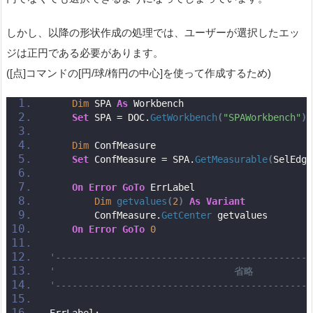
しかし、以降の形状作成の処理では、ユーザーが選択したエッ
ジは正円である必要があります。
([点]コマンドの[円/球/楕円の中心]を使って作成するため)
Dim
 SPA 
As
 Workbench
Set
 SPA = DOC.
GetWorkbench
(
"SPAWorkbench"
)
Dim
 ConfMeasure
Set
 ConfMeasure = SPA.
GetMeasurable
(
SelEdge
On
Error
GoTo
 ErrLabel
Dim
getvalues
(
2
)
As
Variant
        ConfMeasure.
GetCenter
 getvalues
On
Error
GoTo
0
'----------------------------------------------
'                                省略
'----------------------------------------------
ErrLabel: