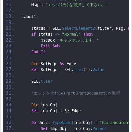
    Msg = 
"エッジ(円)を選択して下さい。"
label1:
    status = SEL.
SelectElement2
(
filter, Msg, 
F
If
 status 
<>
"Normal"
Then
        MsgBox 
"キャンセルします。"
Exit
Sub
End
If
Dim
 SelEdge 
As
 Edge
Set
 SelEdge = SEL.
Item
(
1
)
.
Value
    SEL.
Clear
'エッジを含むCATPart(PartDocumrnt)を取得
Dim
 tmp_Obj
Set
 tmp_Obj = SelEdge
Do
 Until 
TypeName
(
tmp_Obj
)
 = 
"PartDocument
Set
 tmp_Obj = tmp_Obj.
Parent