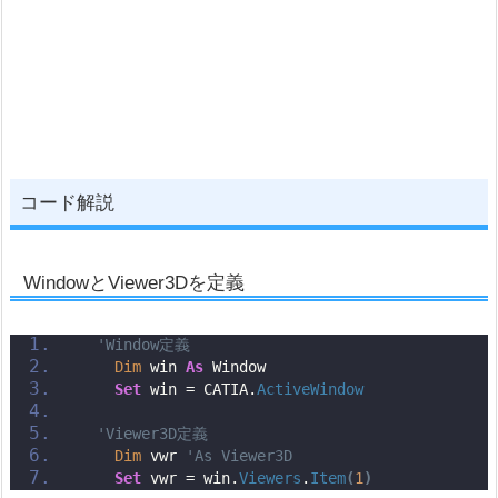
コード解説
WindowとViewer3Dを定義
'Window定義
Dim
 win 
As
 Window
Set
 win = CATIA.
ActiveWindow
'Viewer3D定義
Dim
 vwr 
'As Viewer3D
Set
 vwr = win.
Viewers
.
Item
(
1
)