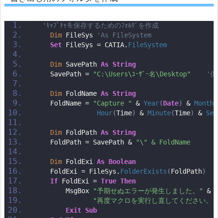
'ｷｬﾌﾟﾁｬを保存するためのﾌｫﾙﾀﾞを作成
Dim
 FileSys 
'As FileSystem
Set
 FileSys = CATIA.
FileSystem
Dim
 SavePath 
As
String
    SavePath = 
"C:\Users\ﾕｰｻﾞｰ名\Desktop"
'
Dim
 FoldName 
As
String
    FoldName = 
"Capture "
 & 
Year
(
Date
)
 & 
Month
(
Hour
(
Time
)
 & 
Minute
(
Time
)
 & 
Sec
Dim
 FoldPath 
As
String
    FoldPath = SavePath & 
"\" & FoldName       
Dim
 FoldExi 
As
Boolean
    FoldExi = FileSys.
FolderExists
(
FoldPath
)
If
 FoldExi = 
True
Then
        MsgBox 
"予期せぬエラーが発生しました。"
 & 
"再度マクロを実行し直してください。"
Exit
Sub