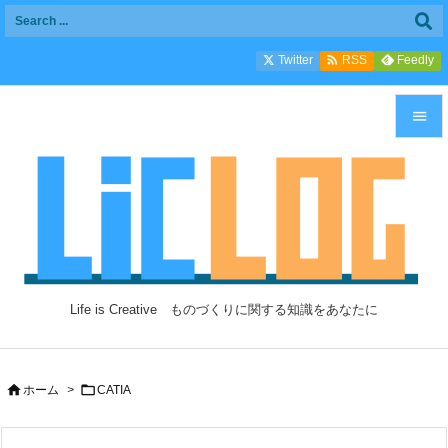

Twitter
Feedly
RSS


メニュ

サイド

前へ

Life is Creative ものづくりに関する知識をあなたに
次へ

検索


ホーム
>
CATIA