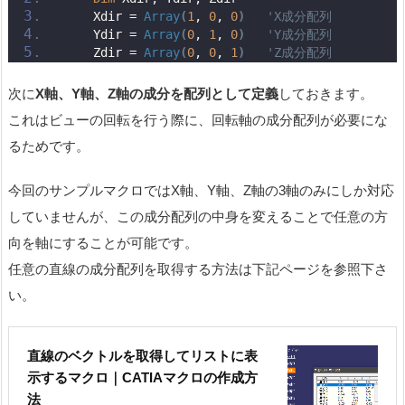
    Xdir = 
Array
(
1
, 
0
, 
0
)
'X成分配列
    Ydir = 
Array
(
0
, 
1
, 
0
)
'Y成分配列
    Zdir = 
Array
(
0
, 
0
, 
1
)
'Z成分配列
次に
X軸、Y軸、Z軸の成分を配列として定義
しておきます。
これはビューの回転を行う際に、回転軸の成分配列が必要にな
るためです。
今回のサンプルマクロではX軸、Y軸、Z軸の3軸のみにしか対応
していませんが、この成分配列の中身を変えることで任意の方
向を軸にすることが可能です。
任意の直線の成分配列を取得する方法は下記ページを参照下さ
い。
直線のベクトルを取得してリストに表
示するマクロ｜CATIAマクロの作成方
法