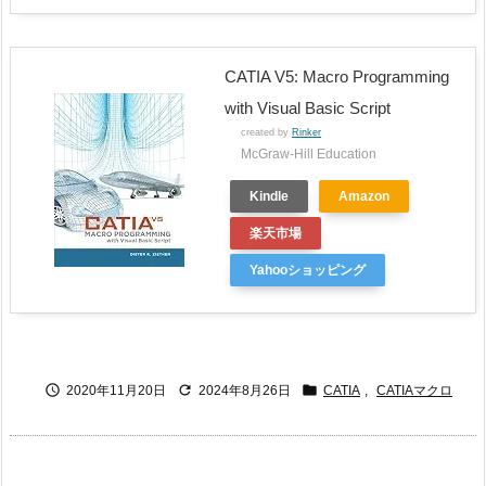
CATIA V5: Macro Programming
with Visual Basic Script
created by
Rinker
McGraw-Hill Education
Kindle
Amazon
楽天市場
Yahooショッピング



2020年11月20日
2024年8月26日
CATIA
,
CATIAマクロ