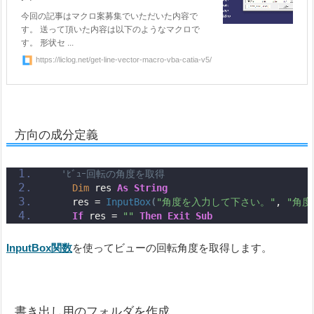
今回の記事はマクロ案募集でいただいた内容で
す。 送って頂いた内容は以下のようなマクロで
す。 形状セ ...
https://liclog.net/get-line-vector-macro-vba-catia-v5/
方向の成分定義
'ﾋﾞｭｰ回転の角度を取得
Dim
 res 
As
String
    res = 
InputBox
(
"角度を入力して下さい。"
, 
"角度
If
 res = 
""
Then
Exit
Sub
InputBox関数
を使ってビューの回転角度を取得します。
書き出し用のフォルダを作成