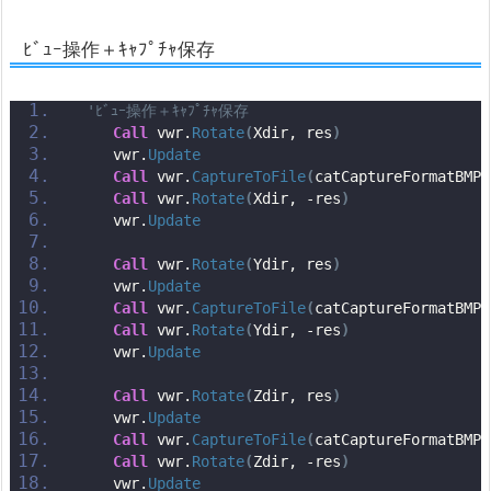
ﾋﾞｭｰ操作＋ｷｬﾌﾟﾁｬ保存
'ﾋﾞｭｰ操作＋ｷｬﾌﾟﾁｬ保存
Call
 vwr.
Rotate
(
Xdir, res
)
    vwr.
Update
Call
 vwr.
CaptureToFile
(
catCaptureFormatBMP,
Call
 vwr.
Rotate
(
Xdir, -res
)
    vwr.
Update
Call
 vwr.
Rotate
(
Ydir, res
)
    vwr.
Update
Call
 vwr.
CaptureToFile
(
catCaptureFormatBMP,
Call
 vwr.
Rotate
(
Ydir, -res
)
    vwr.
Update
Call
 vwr.
Rotate
(
Zdir, res
)
    vwr.
Update
Call
 vwr.
CaptureToFile
(
catCaptureFormatBMP,
Call
 vwr.
Rotate
(
Zdir, -res
)
    vwr.
Update