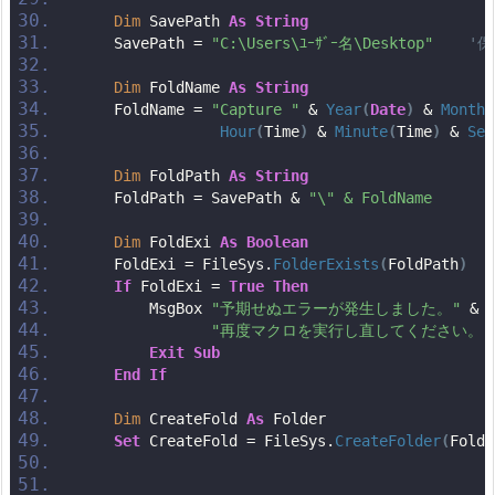
Dim
 SavePath 
As
String
    SavePath = 
"C:\Users\ﾕｰｻﾞｰ名\Desktop"
'
Dim
 FoldName 
As
String
    FoldName = 
"Capture "
 & 
Year
(
Date
)
 & 
Month
(
Hour
(
Time
)
 & 
Minute
(
Time
)
 & 
Sec
Dim
 FoldPath 
As
String
    FoldPath = SavePath & 
"\" & FoldName       
Dim
 FoldExi 
As
Boolean
    FoldExi = FileSys.
FolderExists
(
FoldPath
)
If
 FoldExi = 
True
Then
        MsgBox 
"予期せぬエラーが発生しました。"
 & 
"再度マクロを実行し直してください。"
Exit
Sub
End
If
Dim
 CreateFold 
As
 Folder
Set
 CreateFold = FileSys.
CreateFolder
(
FoldP