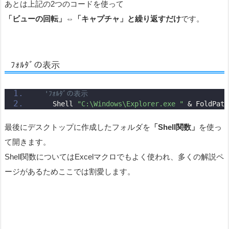
あとは上記の2つのコードを使って
「ビューの回転」⇔「キャプチャ」と繰り返すだけ
です。
ﾌｫﾙﾀﾞの表示
'ﾌｫﾙﾀﾞの表示
    Shell 
"C:\Windows\Explorer.exe "
 & FoldPath
最後にデスクトップに作成したフォルダを
「Shell関数」
を使っ
て開きます。
Shell関数についてはExcelマクロでもよく使われ、多くの解説ペ
ージがあるためここでは割愛します。