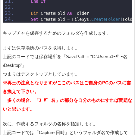
End
If
Dim
 CreateFold 
As
 Folder
Set
 CreateFold = FileSys.
CreateFolder
(
FoldP
キャプチャを保存するためのフォルダを作成します。
まずは保存場所のパスを取得します。
上記のコードでは保存場所を「SavePath = “C:\Users\ﾕｰｻﾞｰ名
\Desktop"」
つまりはデスクトップとしています。
※再三の注意となりますがここのパスはご自身のPCのパスに書
き換えて下さい。
多くの場合、「ﾕｰｻﾞｰ名」の部分を自分のものにすれば問題な
いと思います。
次に、作成するフォルダの名称を指定します。
上記コードでは「Capture 日時」というフォルダ名で作成して