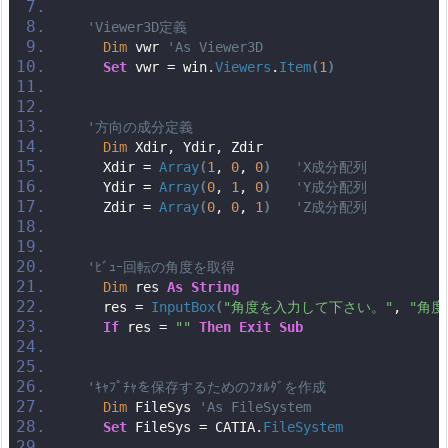
'Viewer3D定義
Dim
 vwr 
'As Viewer3D
Set
 vwr = win.
Viewers
.
Item
(
1
)
'方向の成分定義
Dim
 Xdir, Ydir, Zdir
    Xdir = 
Array
(
1
, 
0
, 
0
)
'X成分配列
    Ydir = 
Array
(
0
, 
1
, 
0
)
'Y成分配列
    Zdir = 
Array
(
0
, 
0
, 
1
)
'Z成分配列
'ﾋﾞｭｰ回転の角度を取得
Dim
 res 
As
String
    res = 
InputBox
(
"角度を入力して下さい。"
, 
"角度
If
 res = 
""
Then
Exit
Sub
'ｷｬﾌﾟﾁｬを保存するためのﾌｫﾙﾀﾞを作成
Dim
 FileSys 
'As FileSystem
Set
 FileSys = CATIA.
FileSystem