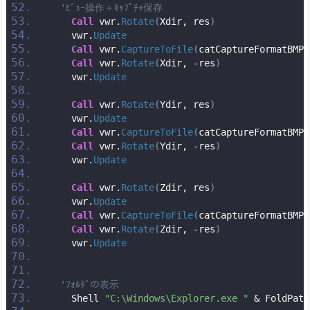
'ﾋﾞｭｰ操作＋ｷｬﾌﾟﾁｬ保存
Call
 vwr.
Rotate
(
Xdir, res
)
    vwr.
Update
Call
 vwr.
CaptureToFile
(
catCaptureFormatBMP,
Call
 vwr.
Rotate
(
Xdir, -res
)
    vwr.
Update
Call
 vwr.
Rotate
(
Ydir, res
)
    vwr.
Update
Call
 vwr.
CaptureToFile
(
catCaptureFormatBMP,
Call
 vwr.
Rotate
(
Ydir, -res
)
    vwr.
Update
Call
 vwr.
Rotate
(
Zdir, res
)
    vwr.
Update
Call
 vwr.
CaptureToFile
(
catCaptureFormatBMP,
Call
 vwr.
Rotate
(
Zdir, -res
)
    vwr.
Update
'ﾌｫﾙﾀﾞの表示
    Shell 
"C:\Windows\Explorer.exe "
 & FoldPath