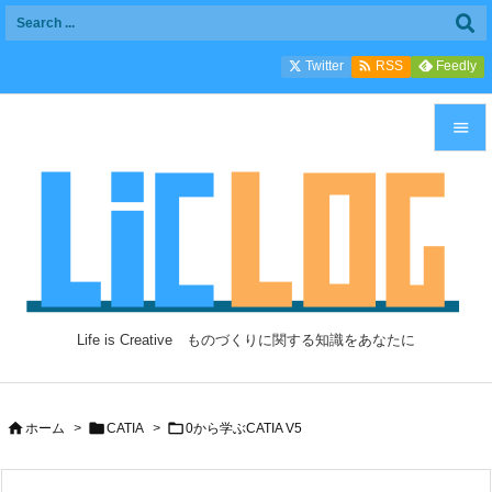

Twitter
Feedly
RSS


メニュ

サイド

前へ

Life is Creative ものづくりに関する知識をあなたに
次へ

検索



ホーム
>
CATIA
>
0から学ぶCATIA V5