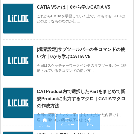
CATIA V5とは｜0から学ぶCATIA V5
これからCATIAを学習していく上で、そもそもCATIAは
どのようなものなのか知 ...
[境界設定]サブツールバーの各コマンドの使
い方｜0から学ぶCATIA V5
今回はスケッチャーワークベンチのサブツールバーに格
納されている各コマンドの使い方 ...
CATProduct内で選択したPartをまとめて新
規Productに出力するマクロ｜CATIAマクロ
の作成方法
今回の記事は「マクロ案」よりいただいた内容です。



送って頂いた内容は以下のような ...
メニュー
上へ
ホーム