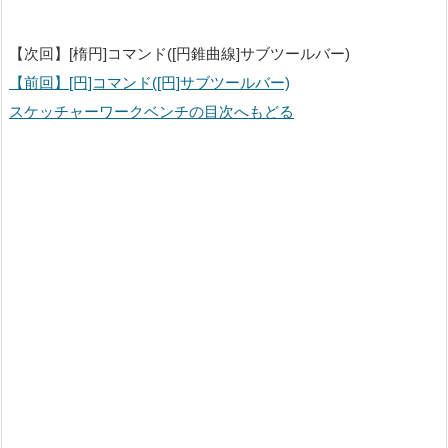
【次回】[楕円]コマンド([円錐曲線]サブツールバー)
【前回】[円]コマンド([円]サブツールバー)
スケッチャーワークベンチの目次へもどる