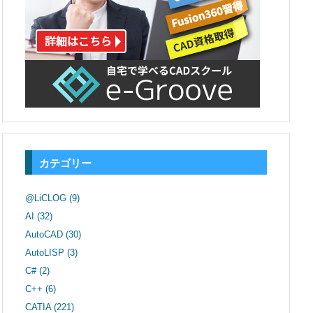
カテゴリー
@LiCLOG
(9)
AI
(32)
AutoCAD
(30)
AutoLISP
(3)
C#
(2)
C++
(6)
CATIA
(221)