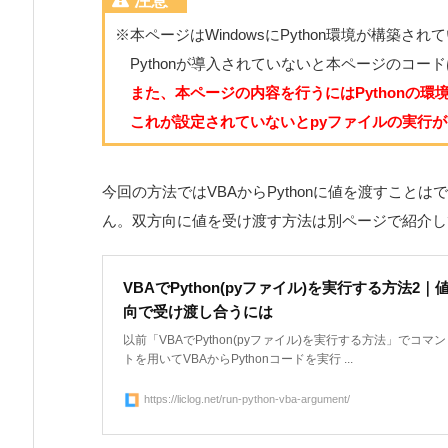
注意
※本ページはWindowsにPython環境が構築
Pythonが導入されていないと本ページのコー
また、本ページの内容を行うにはPythonの環
これが設定されていないとpyファイルの実行が
今回の方法ではVBAからPythonに値を渡すことは
ん。双方向に値を受け渡す方法は別ページで紹介し
VBAでPython(pyファイル)を実行する方法2｜
向で受け渡し合うには
以前「VBAでPython(pyファイル)を実行する方法」でコマ
トを用いてVBAからPythonコードを実行 ...
https://liclog.net/run-python-vba-argument/