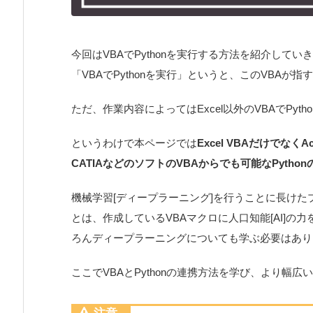
今回はVBAでPythonを実行する方法を紹介してい
「VBAでPythonを実行」というと、このVBAが指す
ただ、作業内容によってはExcel以外のVBAでPy
というわけで本ページでは
Excel VBAだけでなく
CATIAなどのソフトのVBAからでも可能なPytho
機械学習[ディープラーニング]を行うことに長けたプ
とは、作成しているVBAマクロに人口知能[AI]
ろんディープラーニングについても学ぶ必要はあり
ここでVBAとPythonの連携方法を学び、より幅