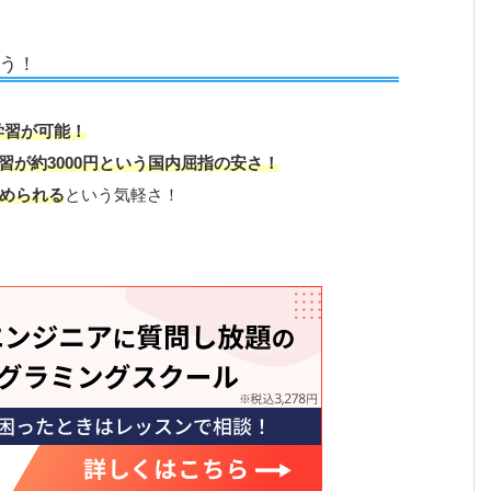
う！
学習が可能！
習が約3000円という国内屈指の安さ！
められる
という気軽さ！