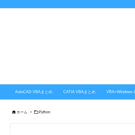
AutoCAD VBAまとめ
CATIA VBAまとめ
VBA×Windows


ホーム
>
Python