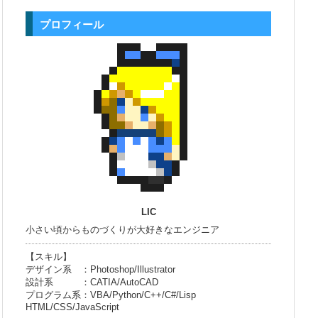
プロフィール
LIC
小さい頃からものづくりが大好きなエンジニア
【スキル】
デザイン系 ：Photoshop/Illustrator
設計系 ：CATIA/AutoCAD
プログラム系：VBA/Python/C++/C#/Lisp
HTML/CSS/JavaScript