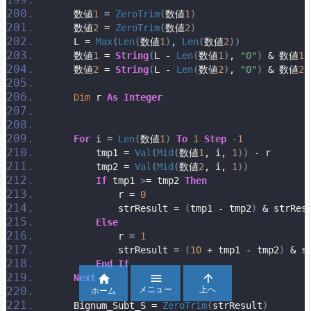
    数値
1
 = 
ZeroTrim
(
数値
1
)
    数値
2
 = 
ZeroTrim
(
数値
2
)
    L = 
Max
(
Len
(
数値
1
)
, 
Len
(
数値
2
))
    数値
1
 = 
String
(
L - 
Len
(
数値
1
)
, 
"0"
)
 & 数値
1
    数値
2
 = 
String
(
L - 
Len
(
数値
2
)
, 
"0"
)
 & 数値
2
Dim
 r 
As
Integer
For
 i = 
Len
(
数値
1
)
To
1
Step
-1
        tmp1 = 
Val
(
Mid
(
数値
1
, i, 
1
))
 - r
        tmp2 = 
Val
(
Mid
(
数値
2
, i, 
1
))
If
 tmp1 
>
= tmp2 
Then
            r = 
0
            strResult = 
(
tmp1 - tmp2
)
 & strRes
Else
            r = 
1
            strResult = 
(
10
 + tmp1 - tmp2
)
 & s
End
If


Next
 i

メニュー
上へ
ホーム
    Bignum_Subt_S = 
ZeroTrim
(
strResult
)