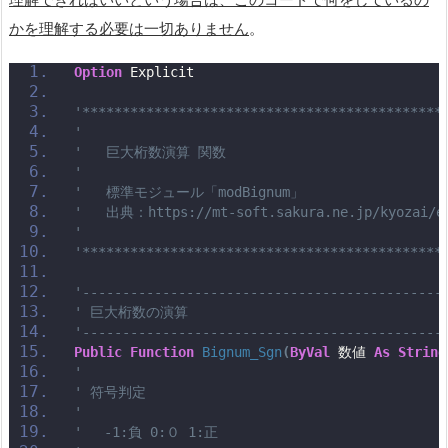
かを理解する必要は一切ありません
。
Option
 Explicit
'*********************************************
'
'   巨大桁数演算 関数
'
'   標準モジュール「modBignum」
'   出典：https://mt-soft.sakura.ne.jp/kyozai/ex
'
'*********************************************
'---------------------------------------------
' 巨大桁数の演算
'---------------------------------------------
Public
Function
Bignum_Sgn
(
ByVal
 数値 
As
String
'
' 符号判定
'
' 　-1:負 0:０ 1:正