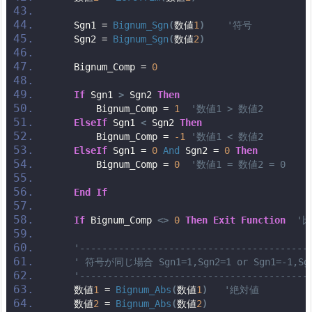
    Sgn1 = 
Bignum_Sgn
(
数値
1
)
'符号
    Sgn2 = 
Bignum_Sgn
(
数値
2
)
    Bignum_Comp = 
0
If
 Sgn1 
>
 Sgn2 
Then
        Bignum_Comp = 
1
'数値1 > 数値2
ElseIf
 Sgn1 
<
 Sgn2 
Then
        Bignum_Comp = 
-1
'数値1 < 数値2
ElseIf
 Sgn1 = 
0
And
 Sgn2 = 
0
Then
        Bignum_Comp = 
0
'数値1 = 数値2 = 0
End
If
If
 Bignum_Comp 
<>
0
Then
Exit
Function
'
'-----------------------------------------
' 符号が同じ場合 Sgn1=1,Sgn2=1 or Sgn1=-1,Sgn
'-----------------------------------------
    数値
1
 = 
Bignum_Abs
(
数値
1
)
'絶対値
    数値
2
 = 
Bignum_Abs
(
数値
2
)