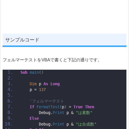
サンプルコード
フェルマーテストをVBAで書くと下記の通りです。
Sub
main
()
Dim
 p 
As
Long
    p = 
137
'フェルマーテスト
If
FermatTest
(
p
)
 = 
True
Then
        Debug.
Print
 p & 
"は素数"
Else
        Debug.
Print
 p & 
"は合成数"