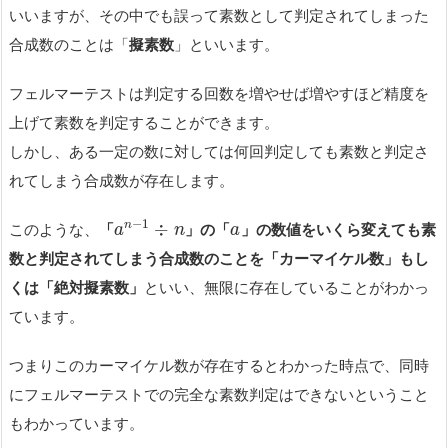
いいますが、その中でも誤って素数として判定されてしまった
合成数のことは「
擬素数
」といいます。
フェルマーテストは判定する回数を増やせば増やすほど精度を
上げて素数を判定することができます。
しかし、ある一定の数に対しては何回判定しても素数と判定さ
れてしまう合成数が存在します。
−
1
÷
n
このような、
「
」の「
」の数値をいくら変えても素
a
n
a
数と判定されてしまう合成数のことを「カーマイケル数」もし
くは「絶対擬素数」
といい、無限に存在していることがわかっ
ています。
つまりこのカーマイケル数が存在するとわかった時点で、同時
にフェルマーテストでの完全な素数判定はできないということ
もわかっています。