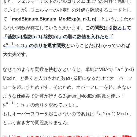
また、フェルマーテストのアルゴリズムは上記の内容で完結し
ていますが、フェルマーの小定理の対偶を確認するコードとし
て「
modBignum.Bignum_ModExp(a, n-1, n)
」というよくわか
らない関数が存在していると思います。
この関数は
引数として
「基数[a],指数[n-1],除数[n]」の順に数値を入れたら「
−
1
÷
n
」の余りを返す関数
ということだけわかっていれば
a
n
大丈夫です
。
なぜこのような関数を挟むかというと、単純にVBAで「a ^ (n-1)
Mod n」と書くと入力された数値が2桁になるだけでオーバーフ
ローを起こすためです。そのため、オバーフローを起こさない
ような仕組みで計算が行えるBignum_ModExp関数を使い「
−
1
÷
n
」の余りを求めています。
a
n
もしオーバーフローを起こさないのであれば「a ^ (n-1) Mod n」
という書き方で問題ありません。