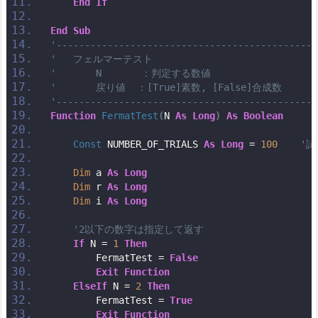
End
If
End
Sub
'----------------------------------------------
'   フェルマーテスト
'       N       ：判定する数値
'       戻り値  ：[True]素数, [False]合成数
'----------------------------------------------
Function
FermatTest
(
N 
As
Long
)
As
Boolean
Const
 NUMBER_OF_TRIALS 
As
Long
 = 
100
'
Dim
 a 
As
Long
Dim
 r 
As
Long
Dim
 i 
As
Long
'2以下の数字は指定して返す
If
 N = 
1
Then
        FermatTest = 
False
Exit
Function
ElseIf
 N = 
2
Then
        FermatTest = 
True
Exit
Function