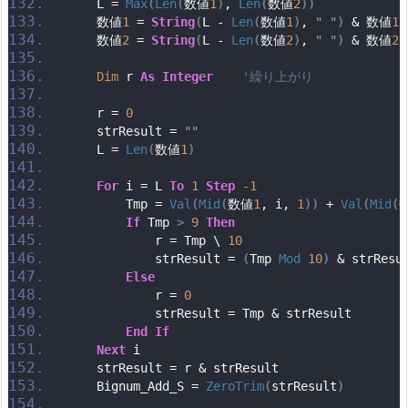
    L = 
Max
(
Len
(
数値
1
)
, 
Len
(
数値
2
))
    数値
1
 = 
String
(
L - 
Len
(
数値
1
)
, 
" "
)
 & 数値
1
    数値
2
 = 
String
(
L - 
Len
(
数値
2
)
, 
" "
)
 & 数値
2
Dim
 r 
As
Integer
'繰り上がり
    r = 
0
    strResult = 
""
    L = 
Len
(
数値
1
)
For
 i = L 
To
1
Step
-1
        Tmp = 
Val
(
Mid
(
数値
1
, i, 
1
))
 + 
Val
(
Mid
(
If
 Tmp 
>
9
Then
            r = Tmp \ 
10
            strResult = 
(
Tmp 
Mod
10
)
 & strResu
Else
            r = 
0
            strResult = Tmp & strResult
End
If
Next
 i
    strResult = r & strResult
    Bignum_Add_S = 
ZeroTrim
(
strResult
)