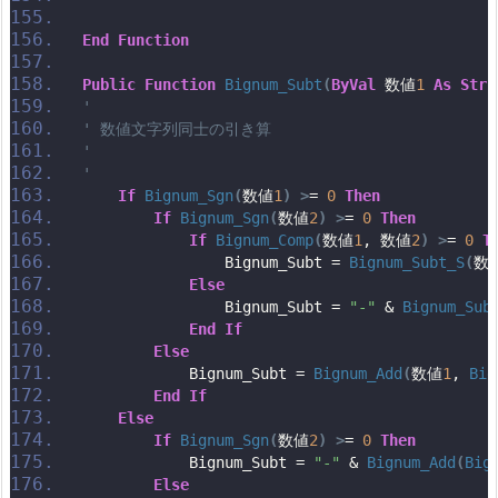
End
Function
Public
Function
Bignum_Subt
(
ByVal
 数値
1
As
Stri
'
' 数値文字列同士の引き算
'
'
If
Bignum_Sgn
(
数値
1
)
>
= 
0
Then
If
Bignum_Sgn
(
数値
2
)
>
= 
0
Then
If
Bignum_Comp
(
数値
1
, 数値
2
)
>
= 
0
T
                Bignum_Subt = 
Bignum_Subt_S
(
数
Else
                Bignum_Subt = 
"-"
 & 
Bignum_Sub
End
If
Else
            Bignum_Subt = 
Bignum_Add
(
数値
1
, 
Big
End
If
Else
If
Bignum_Sgn
(
数値
2
)
>
= 
0
Then
            Bignum_Subt = 
"-"
 & 
Bignum_Add
(
Big
Else