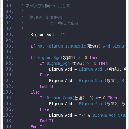
' 数値文字列同士の足し算
'
' 　返却値：計算結果
' 　　　　　エラー時には空白
'
    Bignum_Add = 
""
If
Not
(
Bignum_IsNumeric
(
数値
1
)
And
Bignum_
If
Bignum_Sgn
(
数値
1
)
>
= 
0
Then
If
Bignum_Sgn
(
数値
2
)
>
= 
0
Then
            Bignum_Add = 
Bignum_Add_S
(
数値
1
, 数
Else
            Bignum_Add = 
Bignum_Subt
(
数値
1
, 
Big
End
If
Else
If
Bignum_Comp
(
数値
2
, 
0
)
>
= 
0
Then
            Bignum_Add = 
Bignum_Subt
(
数値
2
, 数
Else
            Bignum_Add = 
"-"
 & 
Bignum_Add_S
(
Bi
End
If
End
If