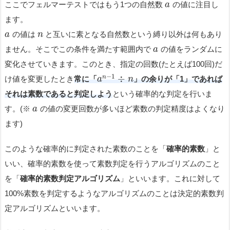
ここでフェルマーテストではもう1つの自然数
の値に注目し
a
ます。
の値は
と互いに素となる自然数という縛り以外は何もあり
a
n
ません。そこでこの条件を満たす範囲内で
の値をランダムに
a
変化させていきます。このとき、指定の回数(たとえば100回)だ
−
1
÷
n
け値を変更したとき
常に「
」の余りが「1」であれば
a
n
それは素数であると判定しよう
という確率的な判定を行いま
す。(※
の値の変更回数が多いほど素数の判定精度はよくなり
a
ます)
このような確率的に判定された素数のことを「
確率的素数
」と
いい、確率的素数を使って素数判定を行うアルゴリズムのこと
を「
確率的素数判定アルゴリズム
」といいます。これに対して
100%素数を判定するようなアルゴリズムのことは決定的素数判
定アルゴリズムといいます。