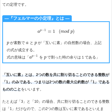
ての定理です。
―『フェルマーの小定理』とは ―
−
1
≡
1
(
)
p
a
m
o
d
p
が素数で
と
が「互いに素」の自然数の場合、上記
p
a
p
の式が成立する。
−
1
p
式の意味は「
を
で割った時の余りは１である」
a
p
「互いに素」とは、2つの数を共に割り切ることのできる整数が
「1」のみである、つまりは2つの数の最大公約数が「1」である
もののこと
をいいます。
たとえば「3」と「10」の場合、共に割り切ることのできる整数
は「1」だけなので、この2つの数は互いに素であるといえま