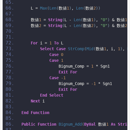
    L = 
Max
(
Len
(
数値
1
)
, 
Len
(
数値
2
))
    数値
1
 = 
String
(
L - 
Len
(
数値
1
)
, 
"0"
)
 & 数値
1
    数値
2
 = 
String
(
L - 
Len
(
数値
2
)
, 
"0"
)
 & 数値
2
For
 i = 
1
To
 L
Select
Case
StrComp
(
Mid
(
数値
1
, i, 
1
)
, 
M
Case
0
Case
1
                Bignum_Comp = 
1
 * Sgn1
Exit
For
Case
-1
                Bignum_Comp = 
-1
 * Sgn1
Exit
For
End
Select
Next
 i
End
Function
Public
Function
Bignum_Add
(
ByVal
 数値
1
As
Strin
'