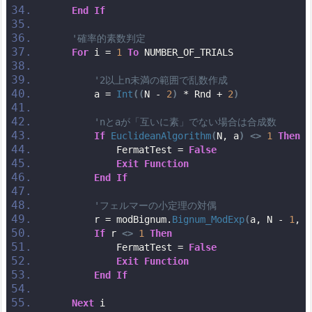
End
If
'確率的素数判定
For
 i = 
1
To
 NUMBER_OF_TRIALS
'2以上n未満の範囲で乱数作成
        a = 
Int
((
N - 
2
)
 * Rnd + 
2
)
'nとaが「互いに素」でない場合は合成数
If
EuclideanAlgorithm
(
N, a
)
<>
1
Then
            FermatTest = 
False
Exit
Function
End
If
'フェルマーの小定理の対偶
        r = modBignum.
Bignum_ModExp
(
a, N - 
1
, N
If
 r 
<>
1
Then
            FermatTest = 
False
Exit
Function
End
If
Next
 i