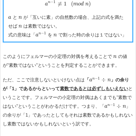
−
1
≢
1
(
)
n
a
m
o
d
n
と
が「互いに素」の自然数の場合、上記の式を満た
a
n
せば
は素数ではない。
n
−
1
n
式の意味は「
を
で割った時の余りは１ではない」
a
n
このようにフェルマーの小定理の対偶を考えることで
の値
n
が"素数ではない"ということを判定することができます。
−
1
÷
n
ただ、ここで注意しないといけない点は
「
」の余り
a
n
が「1」であるからといって
素数であるとは必ずしもいえない
と
いうことです。フェルマーの小定理の対偶はあくまでも"素数で
−
1
÷
n
はない"ということがわかるだけです。つまり、「
」
a
n
の余りが「1」であったとしてもそれは素数であるかもしれない
し素数ではないかもしれないという訳です。