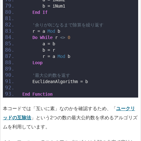
        b = iNum1
End
If
'余りが0になるまで除算を繰り返す
    r = a 
Mod
 b
Do
While
 r 
<>
0
        a = b
        b = r
        r = a 
Mod
 b
Loop
'最大公約数を返す
    EuclideanAlgorithm = b
End
Function
本コードでは「互いに素」なのかを確認するため、「
ユークリ
ッドの互除法
」という2つの数の最大公約数を求めるアルゴリズ
ムを利用しています。