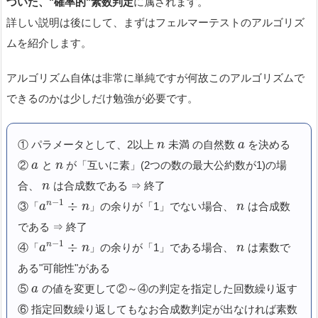
づいた、"確率的"素数判定
に属されます。
詳しい説明は後にして、まずはフェルマーテストのアルゴリズ
ムを紹介します。
アルゴリズム自体は非常に単純ですが何故このアルゴリズムで
できるのかは少しだけ勉強が必要です。
① パラメータとして、2以上
未満 の自然数
を決める
n
a
②
と
が「互いに素」(2つの数の最大公約数が1)の場
a
n
合、
は合成数である ⇒ 終了
n
−
1
÷
n
③「
」の余りが「1」でない場合、
は合成数
a
n
n
である ⇒ 終了
−
1
÷
n
④「
」の余りが「1」である場合、
は素数で
a
n
n
ある"可能性"がある
⑤
の値を変更して②～④の判定を指定した回数繰り返す
a
⑥ 指定回数繰り返してもなお合成数判定が出なければ素数