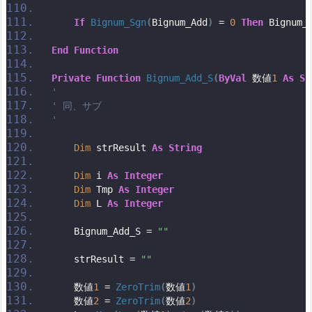
If
Bignum_Sgn
(
Bignum_Add
)
 = 
0
Then
 Bignum_
End
Function
Private
Function
Bignum_Add_S
(
ByVal
 数値
1
As
St
'
' 同、サブ
'
Dim
 strResult 
As
String
Dim
 i 
As
Integer
Dim
 Tmp 
As
Integer
Dim
 L 
As
Integer
    Bignum_Add_S = 
""
    strResult = 
""
    数値
1
 = 
ZeroTrim
(
数値
1
)
    数値
2
 = 
ZeroTrim
(
数値
2
)