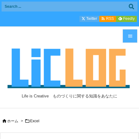

Twitter
Feedly
RSS


メニュ

サイド

前へ

Life is Creative ものづくりに関する知識をあなたに
次へ

検索


ホーム
>
Excel