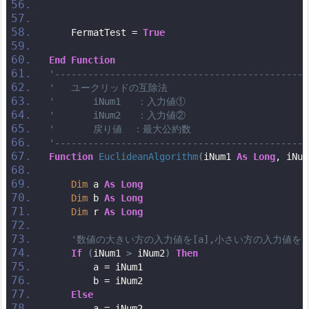
    FermatTest = 
True
End
Function
'----------------------------------------------
'   ユークリッドの互除法
'       iNum1   ：入力値①
'       iNum2   ：入力値②
'       戻り値  ：最大公約数
'----------------------------------------------
Function
EuclideanAlgorithm
(
iNum1 
As
Long
, iNum
Dim
 a 
As
Long
Dim
 b 
As
Long
Dim
 r 
As
Long
'数値の大きい方の入力値を[a],小さい方の入力値を[
If
(
iNum1 
>
 iNum2
)
Then
        a = iNum1
        b = iNum2
Else
        a = iNum2