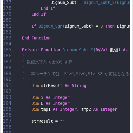
            Bignum_Subt = 
Bignum_Subt_S
(
Bignum
End
If
End
If
If
Bignum_Sgn
(
Bignum_Subt
)
 = 
0
Then
 Bignum
End
Function
Private
Function
Bignum_Subt_S
(
ByVal
 数値
1
As
S
'
' 数値文字列同士の引き算
'
' 　本ルーチンでは、S1>0,S2>0,S1>=S2 が前提となる
'
Dim
 strResult 
As
String
Dim
 i 
As
Integer
Dim
 L 
As
Integer
Dim
 tmp1 
As
Integer
, tmp2 
As
Integer
    strResult = 
""