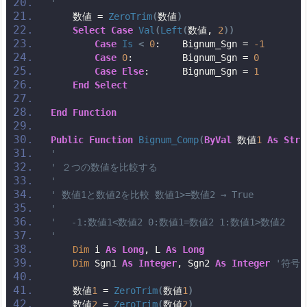
'
    数値 = 
ZeroTrim
(
数値
)
Select
Case
Val
(
Left
(
数値, 
2
))
Case
Is
<
0
:    Bignum_Sgn = 
-1
Case
0
:         Bignum_Sgn = 
0
Case
Else
:      Bignum_Sgn = 
1
End
Select
End
Function
Public
Function
Bignum_Comp
(
ByVal
 数値
1
As
Stri
'
' ２つの数値を比較する
'
' 数値1と数値2を比較 数値1>=数値2 → True
'
' 　-1:数値1<数値2 0:数値1=数値2 1:数値1>数値2
'
Dim
 i 
As
Long
, L 
As
Long
Dim
 Sgn1 
As
Integer
, Sgn2 
As
Integer
'符号
    数値
1
 = 
ZeroTrim
(
数値
1
)
    数値
2
 = 
ZeroTrim
(
数値
2
)