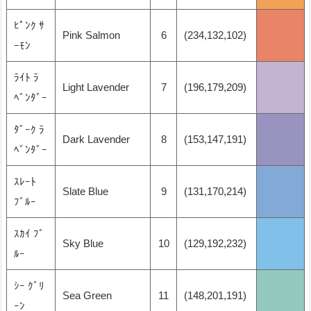
ﾋﾟﾝｸ ｻ
Pink Salmon
6
(234,132,102)
ｰﾓﾝ
ﾗｲﾄ ﾗ
Light Lavender
7
(196,179,209)
ﾍﾞﾝﾀﾞｰ
ﾀﾞｰｸ ﾗ
Dark Lavender
8
(153,147,191)
ﾍﾞﾝﾀﾞｰ
ｽﾚｰﾄ
Slate Blue
9
(131,170,214)
ﾌﾞﾙｰ
ｽｶｲ ﾌﾞ
Sky Blue
10
(129,192,232)
ﾙｰ
ｼｰ ｸﾞﾘ
Sea Green
11
(148,201,191)
ｰﾝ