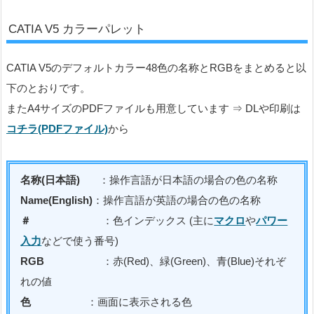
CATIA V5 カラーパレット
CATIA V5のデフォルトカラー48色の名称とRGBをまとめると以
下のとおりです。
またA4サイズのPDFファイルも用意しています ⇒ DLや印刷は
コチラ(PDFファイル)
から
名称(日本語)
：操作言語が日本語の場合の色の名称
Name(English)
：操作言語が英語の場合の色の名称
＃
：色インデックス (主に
マクロ
や
パワー
入力
などで使う番号)
RGB
：赤(Red)、緑(Green)、青(Blue)それぞ
れの値
色
：画面に表示される色