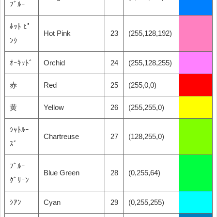
ﾌﾞﾙｰ
ﾎｯﾄ ﾋﾟ
Hot Pink
23
(255,128,192)
ﾝｸ
ｵｰｷｯﾄﾞ
Orchid
24
(255,128,255)
赤
Red
25
(255,0,0)
黄
Yellow
26
(255,255,0)
ｼｬﾄﾙｰ
Chartreuse
27
(128,255,0)
ｽﾞ
ﾌﾞﾙｰ
Blue Green
28
(0,255,64)
ｸﾞﾘｰﾝ
ｼｱﾝ
Cyan
29
(0,255,255)