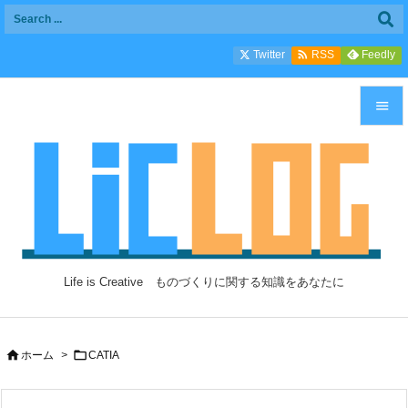

Twitter
Feedly
RSS


メニュ

サイド

前へ

Life is Creative ものづくりに関する知識をあなたに
次へ

検索


ホーム
>
CATIA