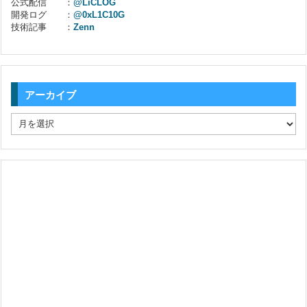
公式配信 ：
@LiCLOG
開発ログ ：
@0xL1C10G
技術記事 ：
Zenn
アーカイブ
ア
ー
カ
イ
ブ