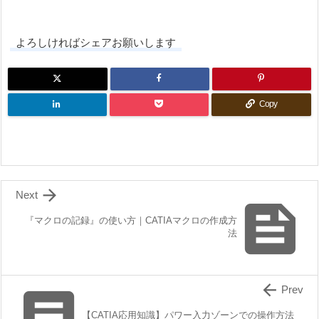
よろしければシェアお願いします
Copy

Next

『マクロの記録』の使い方｜CATIAマクロの作成方
法


Prev
【CATIA応用知識】パワー入力ゾーンでの操作方法