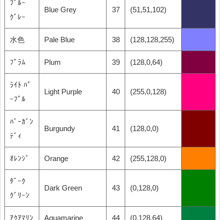
ﾌﾞﾙｰ
Blue Grey
37
(51,51,102)
ｸﾞﾚｰ
水色
Pale Blue
38
(128,128,255)
ﾌﾟﾗﾑ
Plum
39
(128,0,64)
ﾗｲﾄ ﾊﾟ
Light Purple
40
(255,0,128)
ｰﾌﾟﾙ
ﾊﾞｰｶﾞﾝ
Burgundy
41
(128,0,0)
ﾃﾞｨ
ｵﾚﾝｼﾞ
Orange
42
(255,128,0)
ﾀﾞｰｸ
Dark Green
43
(0,128,0)
ｸﾞﾘｰﾝ
ｱｸｱﾏﾘﾝ
Aquamarine
44
(0,128,64)