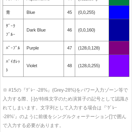
青
Blue
45
(0,0,255)
ﾀﾞｰｸ
Dark Blue
46
(0,0,160)
ﾌﾞﾙｰ
ﾊﾟｰﾌﾟﾙ
Purple
47
(128,0,128)
ﾊﾞｲｵﾚｯ
Violet
48
(128,0,255)
ﾄ
※ #15の『ｸﾞﾚｰ -28%』(Grey-28%)をパワー入力ゾーン等で
入力する際、[-]が特殊文字のため演算子の記号として認識さ
れてしまいます。文字列として入力する場合は『’ｸﾞﾚｰ
-28%’』のように前後をシングルクォーテーション[']で囲ん
で入力する必要があります。