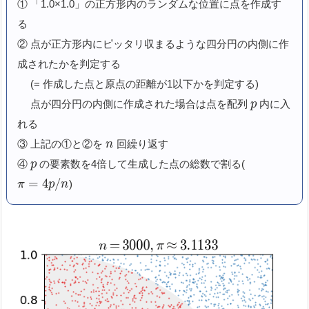
① 「1.0×1.0」の正方形内のランダムな位置に点を作成す
る
② 点が正方形内にピッタリ収まるような四分円の内側に作
成されたかを判定する
(= 作成した点と原点の距離が1以下かを判定する)
点が四分円の内側に作成された場合は点を配列
内に入
p
れる
③ 上記の①と②を
回繰り返す
n
④
の要素数を4倍して生成した点の総数で割る(
p
=
4
/
)
π
p
n