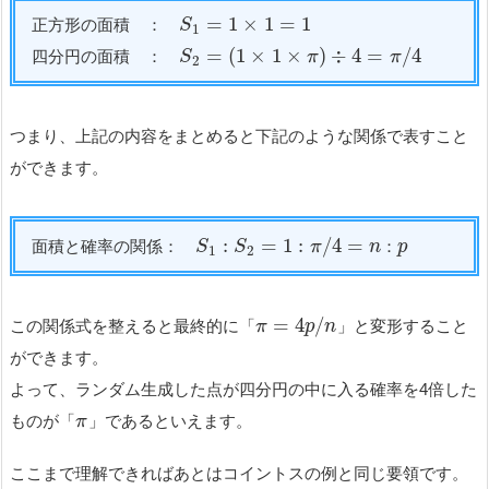
=
1
×
1
=
1
正方形の面積 ：
S
1
=
(
1
×
1
×
)
÷
4
=
/
4
四分円の面積 ：
S
π
π
2
つまり、上記の内容をまとめると下記のような関係で表すこと
ができます。
:
=
1
:
/
4
=
面積と確率の関係：
：
S
S
π
n
p
1
2
=
4
/
この関係式を整えると最終的に「
」と変形すること
π
p
n
ができます。
よって、ランダム生成した点が四分円の中に入る確率を4倍した
ものが「
」であるといえます。
π
ここまで理解できればあとはコイントスの例と同じ要領です。