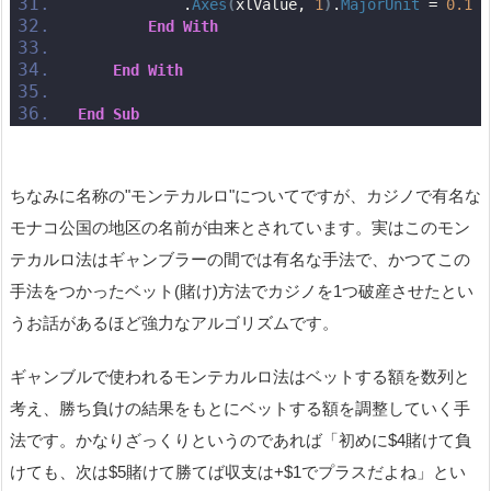
            .
Axes
(
xlValue, 
1
)
.
MajorUnit
 = 
0.1
End
With
End
With
End
Sub
ちなみに名称の"モンテカルロ"についてですが、カジノで有名な
モナコ公国の地区の名前が由来とされています。実はこのモン
テカルロ法はギャンブラーの間では有名な手法で、かつてこの
手法をつかったベット(賭け)方法でカジノを1つ破産させたとい
うお話があるほど強力なアルゴリズムです。
ギャンブルで使われるモンテカルロ法はベットする額を数列と
考え、勝ち負けの結果をもとにベットする額を調整していく手
法です。かなりざっくりというのであれば「初めに$4賭けて負
けても、次は$5賭けて勝てば収支は+$1でプラスだよね」とい