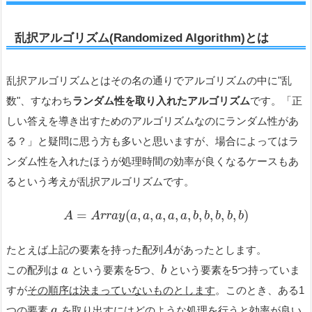
乱択アルゴリズム(R
andomized Algorithm
)とは
乱択アルゴリズムとはその名の通りでアルゴリズムの中に"乱
数"、すなわち
ランダム性を取り入れたアルゴリズム
です。「正
しい答えを導き出すためのアルゴリズムなのにランダム性があ
る？」と疑問に思う方も多いと思いますが、場合によってはラ
ンダム性を入れたほうが処理時間の効率が良くなるケースもあ
るという考えが乱択アルゴリズムです。
=
(
,
,
,
,
,
,
,
,
,
)
A
A
r
r
a
y
a
a
a
a
a
b
b
b
b
b
たとえば上記の要素を持った配列
があったとします。
A
この配列は
という要素を5つ、
という要素を5つ持っていま
a
b
すが
その順序は決まっていないものとします
。このとき、ある1
つの要素
を取り出すにはどのような処理を行うと効率が良い
a