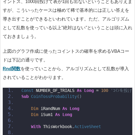
イントス、1000回投げて表が1回も出ないということもありえま
すが、こういったケースは極めて稀で基本的には正しい答えを
導き出すことができるといわれています。ただ、アルゴリズム
として乱数を使っている以上"絶対はない"ということは頭に入れ
ておきましょう。
上図のグラフ作成に使ったコイントスの確率を求めるVBAコー
ドは下記の通りです。
Rnd関数
を使っていことから、アルゴリズムとして乱数が導入
されていることがわかります。
Const
 NUMBER_OF_TRIALS 
As
Long
 = 
100
'ｺｲﾝを投げ
Sub
CoinTossProbability
()
Dim
 iRandNum 
As
Long
Dim
 iSum1 
As
Long
With
 ThisWorkbook.
ActiveSheet