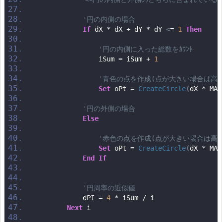
'円の内側の場合
If
 dX * dX + dY * dY 
<
= 
1
Then
'円の内側に入った総数をｶｳﾝﾄ
                iSum = iSum + 
1
'青色の点を作成(点が大きい場合は高さ
Set
 oPt = 
CreateCircle
(
dX * MAG
'円の外側の場合
Else
'赤色の点を作成(点が大きい場合は高さ
Set
 oPt = 
CreateCircle
(
dX * MAG
End
If
'円周率の近似値
            dPI = 
4
 * iSum / i
Next
 i