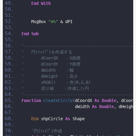
End
With
    MsgBox 
"π≒"
 & dPI
End
Sub
'----------------------------------------------
'   円(ｼｪｲﾌﾟ)を作成する
'       dCoordX   ：X座標
'       dCoordY   ：Y座標
'       dWidth    ：幅
'       dHeight   ：高さ
'       vRGB()    ：色(R,G,B)
'       戻り値    ：作成した円
'----------------------------------------------
Function
CreateCircle
(
dCoordX 
As
Double
, dCoord
                      dWidth 
As
Double
, dHeight
Dim
 shpCircle 
As
 Shape
'円(ｼｪｲﾌﾟ)作成