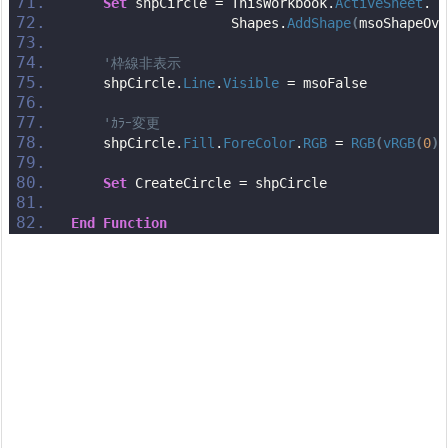
Set
 shpCircle = ThisWorkbook.
ActiveSheet
. _
                    Shapes.
AddShape
(
msoShapeOva
'枠線非表示
    shpCircle.
Line
.
Visible
 = msoFalse
'ｶﾗｰ変更
    shpCircle.
Fill
.
ForeColor
.
RGB
 = 
RGB
(
vRGB
(
0
)
,
Set
 CreateCircle = shpCircle
End
Function