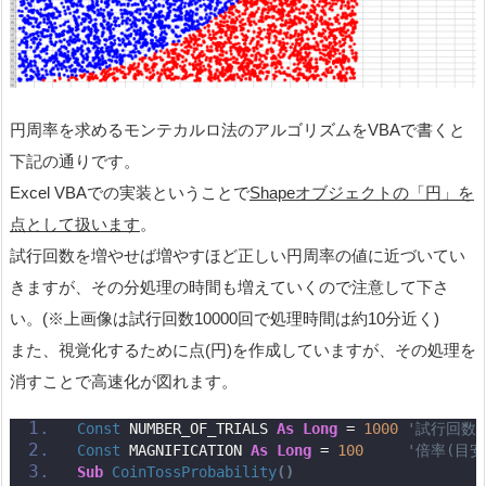
円周率を求めるモンテカルロ法のアルゴリズムをVBAで書くと
下記の通りです。
Excel VBAでの実装ということで
Shapeオブジェクトの「円」を
点として扱います
。
試行回数を増やせば増やすほど正しい円周率の値に近づいてい
きますが、その分処理の時間も増えていくので注意して下さ
い。(※上画像は試行回数10000回で処理時間は約10分近く)
また、視覚化するために点(円)を作成していますが、その処理を
消すことで高速化が図れます。
Const
 NUMBER_OF_TRIALS 
As
Long
 = 
1000
'試行回数
Const
 MAGNIFICATION 
As
Long
 = 
100
'倍率(目
Sub
CoinTossProbability
()