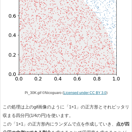
Pi_30K.gif ©Nicoguaro (
Licensed under CC BY 3.0
)
この処理は上のgif画像のように「1×1」の正方形とそれピッタリ
収まる四分円(1/4の円)を使います。
この「1×1」の正方形内にランダムで点を作成していき、
点が四