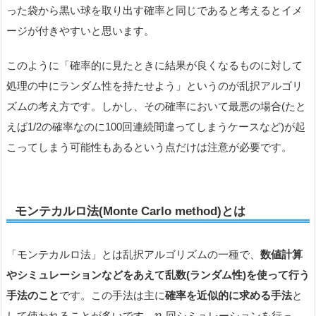
った袋から黒い球を取り出す確率と同じであると考えるとイメ
ージが付きやすいと思います。
このように「確率的に見たときに結果が良くなるものに対して
処理の中にランダム性を持たせよう」というのが乱択アルゴリ
ズムの考え方です。しかし、その確率において最悪の場合(たと
えば1/2の確率なのに100回連続間違ってしまうケースなど)が起
こってしまう可能性もあるという点だけは注意が必要です。
モンテカルロ法(Monte Carlo method)とは
「モンテカルロ法」とは乱択アルゴリズムの一種で、
数値計算
やシミュレーションなどをあえて乱数(ランダム性)を使って行う
手法のこと
です。この手法は主に
確率を近似的に求める手法
と
して使われることが多いです。
回シミュレーションを行っ