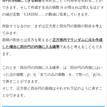
分円の内側にできる割合
を求めることで円周率を求めることが
できます。そして作成する点の個数
が増えれば増えるほど
n
π
の値が定数「3.141592…」の数値に収束していきます。
何故そうなるのか、まずは正方形と四分円の面積の割合を考え
てみます。
面積の割合とは見方を変えると
正方形内でランダムに点を作成
した場合に四分円の内側に入る確率
であると考えることもでき
ます。
このとき「四分円の内側に入る確率」は「四分円の内側にはい
/
った点の個数：
」を「全ての点の個数：
」で割った「
」
p
n
p
n
で表すことができます。
そして、正方形と四分円の面積はそれぞれ下記のように表すこ
とができます。