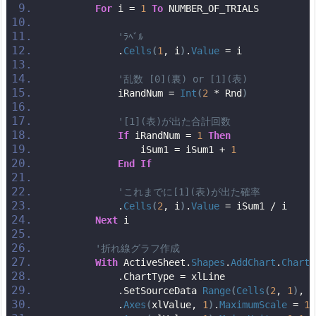
For
 i = 
1
To
 NUMBER_OF_TRIALS
'ﾗﾍﾞﾙ
            .
Cells
(
1
, i
)
.
Value
 = i
'乱数 [0](裏) or [1](表)
            iRandNum = 
Int
(
2
 * Rnd
)
'[1](表)が出た合計回数
If
 iRandNum = 
1
Then
                iSum1 = iSum1 + 
1
End
If
'これまでに[1](表)が出た確率
            .
Cells
(
2
, i
)
.
Value
 = iSum1 / i
Next
 i
'折れ線グラフ作成
With
 ActiveSheet.
Shapes
.
AddChart
.
Chart
            .ChartType = xlLine
            .SetSourceData 
Range
(
Cells
(
2
, 
1
)
, 
C
            .
Axes
(
xlValue, 
1
)
.
MaximumScale
 = 
1