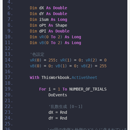
Dim
 dX 
As
Double
Dim
 dY 
As
Double
Dim
 iSum 
As
Long
Dim
 oPt 
As
 Shape
Dim
 dPI 
As
Double
Dim
vR
(
0
To
2
)
As
Long
Dim
vB
(
0
To
2
)
As
Long
'色設定
vR
(
0
)
 = 
255
: 
vR
(
1
)
 = 
0
: 
vR
(
2
)
 = 
0
vB
(
0
)
 = 
0
: 
vB
(
1
)
 = 
0
: 
vB
(
2
)
 = 
255
With
 ThisWorkbook.
ActiveSheet
For
 i = 
1
To
 NUMBER_OF_TRIALS
            DoEvents
'乱数生成 [0～1]
            dX = Rnd
            dY = Rnd
'<<円の内側と外側のどちらに含まれているか