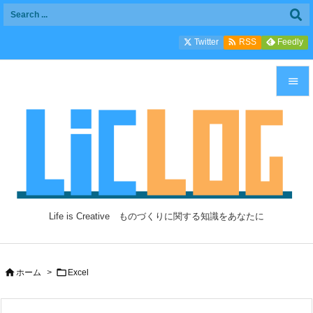

Twitter
Feedly
RSS


メニュ

サイド

前へ

Life is Creative ものづくりに関する知識をあなたに
次へ

検索


ホーム
>
Excel