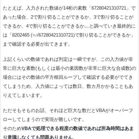
たとえば、入力された数値が14桁の素数「67280421310721」で
あった場合、2で割り切ることができるか、3で割り切ることが
できるか、4で割り切ることができるか…と調べていき最終的に
は「8202465 (≒√67280421310721)で割り切ることができるか」
まで確認する必要が出てきます。
上記くらいの数値であれば判定は一瞬ですが、この入力値が非
常に巨大な素数(もしくは最小の素因数が非常に巨大な合成数)の
場合にはその数値の平方根回ループして確認する必要がでてき
てしまうため、入力値によっては数日、数カ月かかることもあ
りえてしまいます。
ただそもそものお話、それほど巨大な数だとVBAがオーバーフ
ローしてしまうので実現が難しいです。
そのため
VBAで処理できる程度の数値であれば所為時間はあま
り意識しなくても問題ありません
。