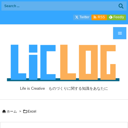

Twitter
Feedly
RSS


メニュ

サイド

前へ

Life is Creative ものづくりに関する知識をあなたに
次へ

検索


ホーム
>
Excel