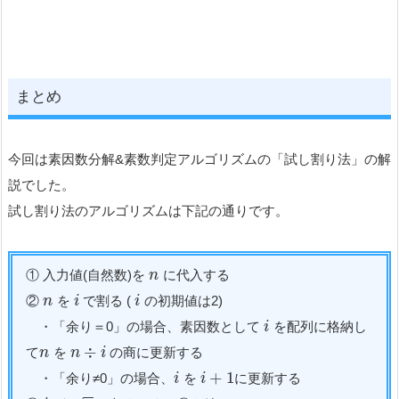
まとめ
今回は素因数分解&素数判定アルゴリズムの「試し割り法」の解
説でした。
試し割り法のアルゴリズムは下記の通りです。
① 入力値(自然数)を
に代入する
n
②
を
で割る (
の初期値は2)
n
i
i
・「余り＝0」の場合、素因数として
を配列に格納し
i
÷
て
を
の商に更新する
n
n
i
+
1
・「余り≠0」の場合、
を
に更新する
i
i
−
−