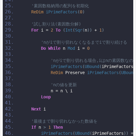
'素因数格納用の配列を初期化
ReDim
iPrimeFactors
(
0
)
'試し割り法(素因数分解)
For
 i = 
2
To
(
Int
(
Sqr
(
n
))
 + 
1
)
'nがiで割り切れなくなるまでiで割り続ける
Do
While
 n 
Mod
 i = 
0
'nがiで割り切れる場合,iはnの素因数なの
iPrimeFactors
(
UBound
(
iPrimeFactors
)
ReDim
 Preserve 
iPrimeFactors
(
UBound
'nの値を更新
            n = n \ i
Loop
Next
 i
'最後まで割り切れなかった数値を
If
 n 
>
1
Then
iPrimeFactors
(
UBound
(
iPrimeFactors
))
 = 