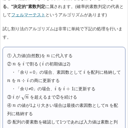
る、"決定的"素数判定
に属されます。(確率的素数判定の代表と
して
フェルマーテスト
というアルゴリズムがあります)
試し割り法のアルゴリズムは非常に単純で下記の処理を行いま
す。
① 入力値(自然数)を
に代入する
n
②
を
で割る (
の初期値は2)
n
i
i
・「余り＝0」の場合、素因数として
を配列に格納して
i
÷
を
の商に更新する
n
n
i
+
1
・「余り≠0」の場合、
を
に更新する
i
i
−
−
√
③
が
を超えるまで②を続ける
i
n
④
の値が1より大きい場合は最後の素因数として
を配
n
n
列に格納する
⑤ 配列の要素数を確認して1つであれば入力値は素数と判