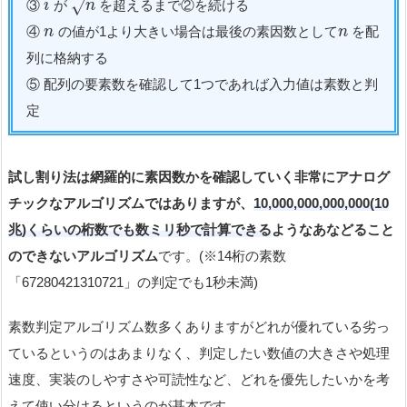
√
③
が
を超えるまで②を続ける
i
n
④
の値が1より大きい場合は最後の素因数として
を配
n
n
列に格納する
⑤ 配列の要素数を確認して1つであれば入力値は素数と判
定
試し割り法は網羅的に素因数かを確認していく非常にアナログ
チックなアルゴリズムではありますが、
10,000,000,000,000(10
兆)くらいの桁数でも数ミリ秒で計算できる
ようなあなどること
のできないアルゴリズム
です。(※14桁の素数
「67280421310721」の判定でも1秒未満)
素数判定アルゴリズム数多くありますがどれが優れている劣っ
ているというのはあまりなく、判定したい数値の大きさや処理
速度、実装のしやすさや可読性など、どれを優先したいかを考
えて使い分けるというのが基本です。