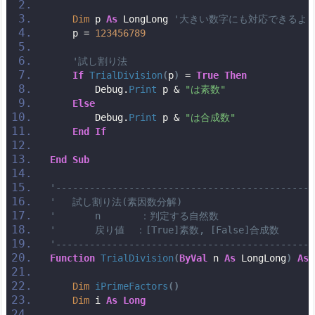
Dim
 p 
As
 LongLong 
'大きい数字にも対応できるようL
    p = 
123456789
'試し割り法
If
TrialDivision
(
p
)
 = 
True
Then
        Debug.
Print
 p & 
"は素数"
Else
        Debug.
Print
 p & 
"は合成数"
End
If
End
Sub
'----------------------------------------------
'   試し割り法(素因数分解)
'       n       ：判定する自然数
'       戻り値  ：[True]素数, [False]合成数
'----------------------------------------------
Function
TrialDivision
(
ByVal
 n 
As
 LongLong
)
As
Dim
iPrimeFactors
()
Dim
 i 
As
Long