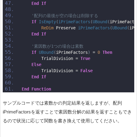
End
If
'配列の最後が空の場合は削除する
If
IsEmpty
(
iPrimeFactors
(
UBound
(
iPrimeFacto
ReDim
 Preserve 
iPrimeFactors
(
UBound
(
iPr
End
If
'素因数が1つの場合は素数
If
UBound
(
iPrimeFactors
)
 = 
0
Then
        TrialDivision = 
True
Else
        TrialDivision = 
False
End
If
End
Function
サンプルコードでは素数かの判定結果を返しますが、配列
iPrimeFactorsを返すことで素因数分解の結果を返すこともでき
るので状況に応じて関数を書き換えて使用してください。