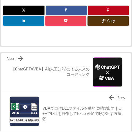
Copy

Next
【ChatGPT×VBA】AI(人工知能)による未来の
コーディング

Prev
VBAで自作DLLファイルを動的に呼び出す｜C
++でDLLを自作してExcelVBAで呼び出す方法
⑤