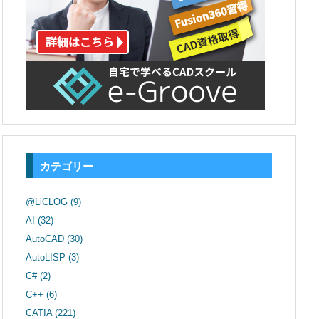
カテゴリー
@LiCLOG
(9)
AI
(32)
AutoCAD
(30)
AutoLISP
(3)
C#
(2)
C++
(6)
CATIA
(221)