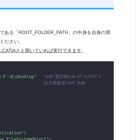
る「ROOT_FOLDER_PATH」の中身を自身の環
ください。
CATIAさえ開いていれば実行できます
。
ﾕｰｻﾞｰ名\Desktop"
'ﾌｫﾙﾀﾞ選択時のﾙｰﾄﾃﾞｨﾚｸﾄﾘﾊﾟｽ
'出力用新規ﾌｫﾙﾀﾞ名称
plication"
)
ng.FileSystemObject"
)