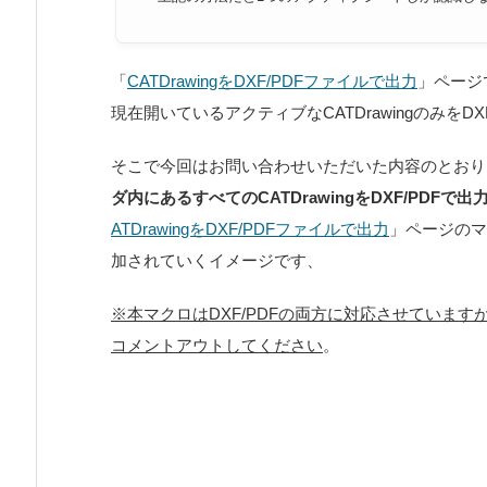
「
CATDrawingをDXF/PDFファイルで出力
」ページ
現在開いているアクティブなCATDrawingのみをD
そこで今回はお問い合わせいただいた内容のとおり
ダ内にあるすべてのCATDrawingをDXF/PDFで
ATDrawingをDXF/PDFファイルで出力
」ページのマ
加されていくイメージです、
※本マクロはDXF/PDFの両方に対応させていま
コメントアウトしてください
。