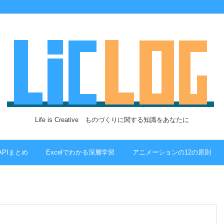
Life is Creative ものづくりに関する知識をあなたに
 APIまとめ
Excelでわかる深層学習
アニメーションの12の原則