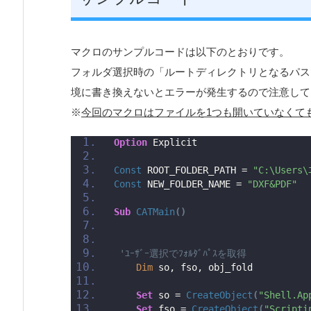
マクロのサンプルコードは以下のとおりです。
フォルダ選択時の「ルートディレクトリとなるパスであ
境に書き換えないとエラーが発生するので注意して
※
今回のマクロはファイルを1つも開いていなくても
Option
 Explicit
Const
 ROOT_FOLDER_PATH = 
"C:\Users\
Const
 NEW_FOLDER_NAME = 
"DXF&PDF"
Sub
CATMain
()
'ﾕｰｻﾞｰ選択でﾌｫﾙﾀﾞﾊﾟｽを取得
Dim
 so, fso, obj_fold
Set
 so = 
CreateObject
(
"Shell.Ap
Set
 fso = 
CreateObject
(
"Scripti