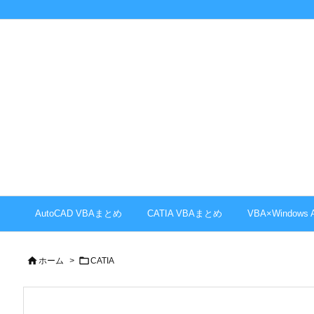
AutoCAD VBAまとめ
CATIA VBAまとめ
VBA×Windows


ホーム
>
CATIA