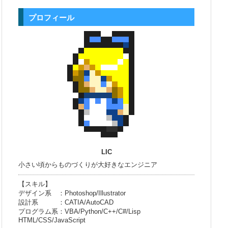
プロフィール
LIC
小さい頃からものづくりが大好きなエンジニア
【スキル】
デザイン系 ：Photoshop/Illustrator
設計系 ：CATIA/AutoCAD
プログラム系：VBA/Python/C++/C#/Lisp
HTML/CSS/JavaScript