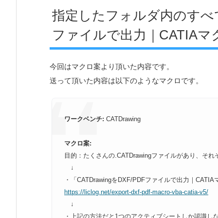
指定したフォルダ内のすべてのC
ファイルで出力｜CATIA
今回はマクロ案より頂いた内容です。
送って頂いた内容は以下のようなマクロです。
ワークベンチ:
CATDrawing
マクロ案:
目的：たくさんの.CATDrawingファイルがあり、
それ
↓
・「CATDrawingをDXF/PDFファイルで出力｜
CAT
https://liclog.net/export-dxf-
pdf-macro-vba-catia-v5/
↓
・上記の方法だと1つのアクティブシートしか認識し