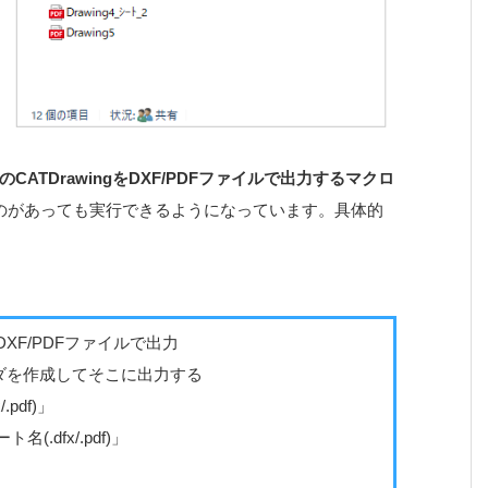
ATDrawingをDXF/PDFファイルで出力するマクロ
のものがあっても実行できるようになっています。具体的
DXF/PDFファイルで出力
ルダを作成してそこに出力する
pdf)」
dfx/.pdf)」