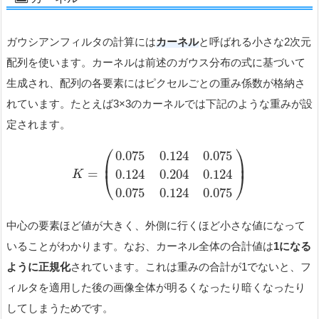
ガウシアンフィルタの計算には
カーネル
と呼ばれる小さな2次元
配列を使います。カーネルは前述のガウス分布の式に基づいて
生成され、配列の各要素にはピクセルごとの重み係数が格納さ
れています。たとえば3×3のカーネルでは下記のような重みが設
定されます。
⎛
⎞
0.075
0.124
0.075
⎜
⎟
=
0.124
0.204
0.124
⎝
⎠
K
0.075
0.124
0.075
中心の要素ほど値が大きく、外側に行くほど小さな値になって
いることがわかります。なお、カーネル全体の合計値は
1になる
ように正規化
されています。これは重みの合計が1でないと、フ
ィルタを適用した後の画像全体が明るくなったり暗くなったり
してしまうためです。