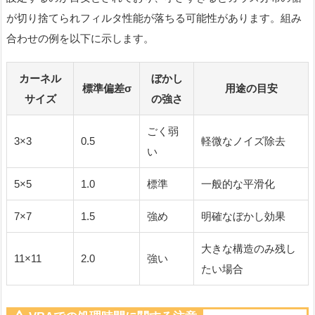
が切り捨てられフィルタ性能が落ちる可能性があります。組み
合わせの例を以下に示します。
カーネル
ぼかし
標準偏差σ
用途の目安
サイズ
の強さ
ごく弱
3×3
0.5
軽微なノイズ除去
い
5×5
1.0
標準
一般的な平滑化
7×7
1.5
強め
明確なぼかし効果
大きな構造のみ残し
11×11
2.0
強い
たい場合