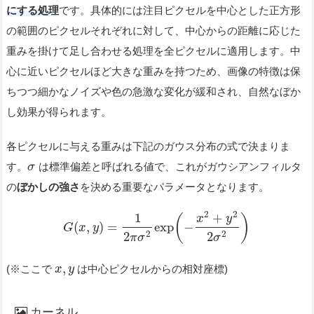
にする処理
です。具体的には注目ピクセルを中心とした正方形
の範囲のピクセルそれぞれに対して、中心からの距離に応じた
重みを掛けて足し合わせる処理を全ピクセルに適用します。中
心に近いピクセルほど大きな重みを持つため、画像の特徴は保
ちつつ細かなノイズや色の急激な変化が緩和され、自然なぼか
し効果が得られます。
各ピクセルに与える重みは下記のガウス分布の式で決まりま
す。
は標準偏差と呼ばれる値で、これがガウシアンフィルタ
σ
の
ぼかしの強さ
を決める重要なパラメータとなります。
2
2
+
1
(
)
x
y
(
,
)
=
exp
−
G
x
y
2
2
2
2
π
σ
σ
,
(※ここで
は中心ピクセルからの相対座標)
x
y
カーネル