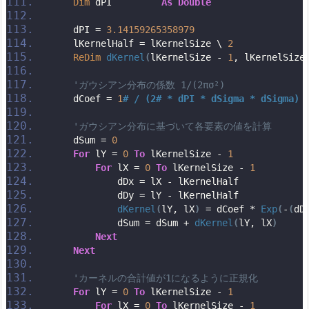
Dim
 dPI         
As
Double
    dPI = 
3.14159265358979
    lKernelHalf = lKernelSize \ 
2
ReDim
dKernel
(
lKernelSize - 
1
, lKernelSize
'ガウシアン分布の係数 1/(2πσ²)
    dCoef = 
1
# / (2# * dPI * dSigma * dSigma)
'ガウシアン分布に基づいて各要素の値を計算
    dSum = 
0
For
 lY = 
0
To
 lKernelSize - 
1
For
 lX = 
0
To
 lKernelSize - 
1
            dDx = lX - lKernelHalf
            dDy = lY - lKernelHalf
dKernel
(
lY, lX
)
 = dCoef * 
Exp
(
-
(
dD
            dSum = dSum + 
dKernel
(
lY, lX
)
Next
Next
'カーネルの合計値が1になるように正規化
For
 lY = 
0
To
 lKernelSize - 
1
For
 lX = 
0
To
 lKernelSize - 
1