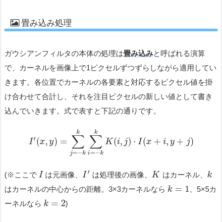
畳み込み処理
ガウシアンフィルタの本体の処理は
畳み込み
と呼ばれる演算
で、カーネルを画像上で1ピクセルずつずらしながら適用してい
きます。各位置でカーネルの各要素と対応するピクセル値を掛
け合わせて合計し、それを注目ピクセルの新しい値として書き
込んでいきます。式で表すと下記の通りです。
k
k
∑
∑
′
(
,
)
=
(
,
)
⋅
(
+
,
+
)
I
x
y
K
i
j
I
x
i
y
j
=
−
=
−
j
k
i
k
′
(※ここで
は元画像、
は処理後の画像、
はカーネル、
I
I
K
k
=
1
はカーネルの中心からの距離。3×3カーネルなら
、5×5カ
k
=
2
ーネルなら
)
k