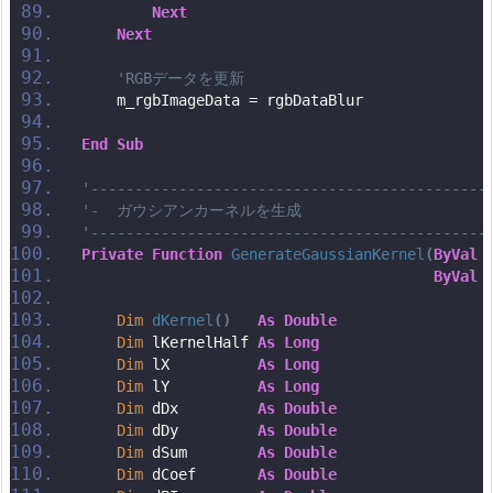
Next
Next
'RGBデータを更新
    m_rgbImageData = rgbDataBlur
End
Sub
'---------------------------------------------
'-  ガウシアンカーネルを生成
'---------------------------------------------
Private
Function
GenerateGaussianKernel
(
ByVal
 
ByVal
 
Dim
dKernel
()
As
Double
Dim
 lKernelHalf 
As
Long
Dim
 lX          
As
Long
Dim
 lY          
As
Long
Dim
 dDx         
As
Double
Dim
 dDy         
As
Double
Dim
 dSum        
As
Double
Dim
 dCoef       
As
Double