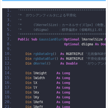
'*********************************************
'*  ガウシアンフィルタによる平滑化
'*
'*      (lKernelSize)：カーネルサイズ[px] (奇数
'*      (dSigma)     ：標準偏差σ (省略時は1.0)
'*********************************************
Public
Sub
GaussianBlur
(
Optional
 lKernelSize 
A
Optional
 dSigma 
As
Dou
Dim
rgbDataOrg
()
As
 RGBTRIPLE 
'元画像RGBデ
Dim
rgbDataBlur
()
As
 RGBTRIPLE 
'平滑化後画像
Dim
dKernel
()
As
Double
'ガウシアンカ
Dim
 lHeight     
As
Long
Dim
 lWidth      
As
Long
Dim
 lX          
As
Long
Dim
 lY          
As
Long
Dim
 lKx         
As
Long
Dim
 lKy         
As
Long
Dim
 lRefX       
As
Long
Dim
 lRefY       
As
Long