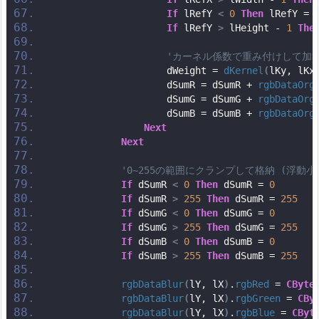
If
 lRefY 
<
0
Then
 lRefY = 
If
 lRefY 
>
 lHeight - 
1
The
'カーネル係数で重み付けして加
                    dWeight = 
dKernel
(
lKy, lKx
                    dSumR = dSumR + 
rgbDataOrg
                    dSumG = dSumG + 
rgbDataOrg
                    dSumB = dSumB + 
rgbDataOrg
Next
Next
'0~255の範囲にクランプして格納 (浮動
If
 dSumR 
<
0
Then
 dSumR = 
0
If
 dSumR 
>
255
Then
 dSumR = 
255
If
 dSumG 
<
0
Then
 dSumG = 
0
If
 dSumG 
>
255
Then
 dSumG = 
255
If
 dSumB 
<
0
Then
 dSumB = 
0
If
 dSumB 
>
255
Then
 dSumB = 
255
rgbDataBlur
(
lY, lX
)
.
rgbRed
 = 
CByte
rgbDataBlur
(
lY, lX
)
.
rgbGreen
 = 
CBy
rgbDataBlur
(
lY, lX
)
.
rgbBlue
 = 
CByt