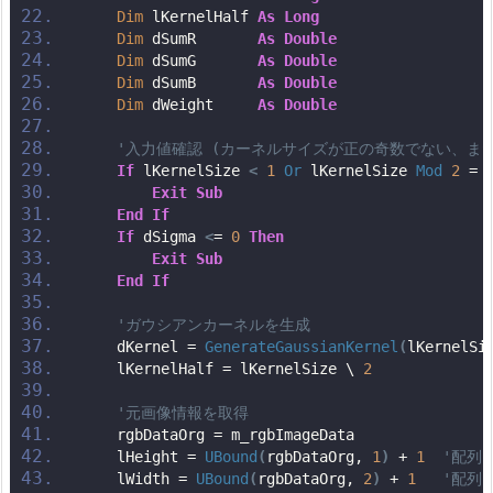
Dim
 lKernelHalf 
As
Long
Dim
 dSumR       
As
Double
Dim
 dSumG       
As
Double
Dim
 dSumB       
As
Double
Dim
 dWeight     
As
Double
'入力値確認 (カーネルサイズが正の奇数でない、ま
If
 lKernelSize 
<
1
Or
 lKernelSize 
Mod
2
 = 
Exit
Sub
End
If
If
 dSigma 
<
= 
0
Then
Exit
Sub
End
If
'ガウシアンカーネルを生成
    dKernel = 
GenerateGaussianKernel
(
lKernelSi
    lKernelHalf = lKernelSize \ 
2
'元画像情報を取得
    rgbDataOrg = m_rgbImageData
    lHeight = 
UBound
(
rgbDataOrg, 
1
)
 + 
1
'配列
    lWidth = 
UBound
(
rgbDataOrg, 
2
)
 + 
1
'配列