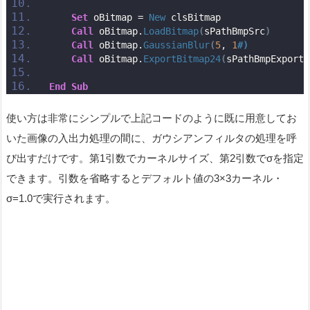
Set
 oBitmap = 
New
 clsBitmap
Call
 oBitmap.
LoadBitmap
(
sPathBmpSrc
)
Call
 oBitmap.
GaussianBlur
(
5
, 
1
#)           
Call
 oBitmap.
ExportBitmap24
(
sPathBmpExport
)
End
Sub
使い方は非常にシンプルで上記コードのように既に用意してお
いた画像の入出力処理の間に、ガウシアンフィルタの処理を呼
び出すだけです。第1引数でカーネルサイズ、第2引数でσを指定
できます。引数を省略するとデフォルト値の3×3カーネル・
σ=1.0で実行されます。