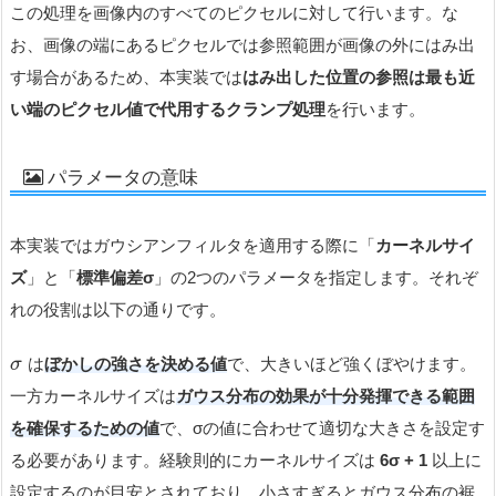
この処理を画像内のすべてのピクセルに対して行います。な
お、画像の端にあるピクセルでは参照範囲が画像の外にはみ出
す場合があるため、本実装では
はみ出した位置の参照は最も近
い端のピクセル値で代用するクランプ処理
を行います。
パラメータの意味
本実装ではガウシアンフィルタを適用する際に「
カーネルサイ
ズ
」と「
標準偏差σ
」の2つのパラメータを指定します。それぞ
れの役割は以下の通りです。
は
ぼかしの強さを決める値
で、大きいほど強くぼやけます。
σ
一方カーネルサイズは
ガウス分布の効果が十分発揮できる範囲
を確保するための値
で、σの値に合わせて適切な大きさを設定す
る必要があります。経験則的にカーネルサイズは
6σ + 1
以上に
設定するのが目安とされており、小さすぎるとガウス分布の裾