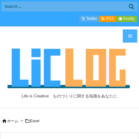

Twitter
Feedly
RSS


メニュ

サイド

前へ

Life is Creative ものづくりに関する知識をあなたに
次へ

検索


ホーム
>
Excel