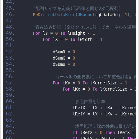
'配列サイズを定義(元画像と同じ2次元配列)
ReDim
rgbDataBlur
(
UBound
(
rgbDataOrg, 
1
)
, 
U
'畳み込み処理 (全ピクセルに対してカーネルを適用)
For
 lY = 
0
To
 lHeight - 
1
For
 lX = 
0
To
 lWidth - 
1
            dSumR = 
0
            dSumG = 
0
            dSumB = 
0
'カーネルの全要素について加重合計を計算
For
 lKy = 
0
To
 lKernelSize - 
1
For
 lKx = 
0
To
 lKernelSize - 
1
'参照位置を計算
                    lRefX = lX + lKx - lKernel
                    lRefY = lY + lKy - lKernel
'境界処理：端の外側は最も近い端
If
 lRefX 
<
0
Then
 lRefX = 
If
 lRefX 
>
 lWidth - 
1
Then