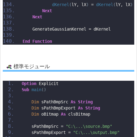
dKernel
(
lY, lX
)
 = 
dKernel
(
lY, lX
)
 
Next
Next
    GenerateGaussianKernel = dKernel
End
Function
標準モジュール
Option
 Explicit
Sub
main
()
Dim
 sPathBmpSrc 
As
String
Dim
 sPathBmpExport 
As
String
Dim
 oBitmap 
As
 clsBitmap
    sPathBmpSrc = 
"C:\...\source.bmp"
    sPathBmpExport = 
"C:\...\output.bmp"