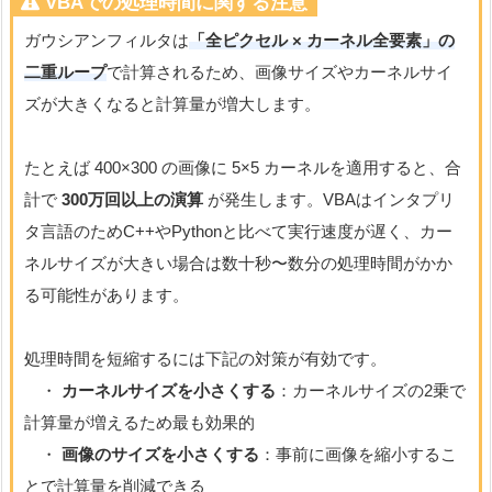
VBAでの処理時間に関する注意
ガウシアンフィルタは
「全ピクセル × カーネル全要素」の
二重ループ
で計算されるため、画像サイズやカーネルサイ
ズが大きくなると計算量が増大します。
たとえば 400×300 の画像に 5×5 カーネルを適用すると、合
計で
300万回以上の演算
が発生します。VBAはインタプリ
タ言語のためC++やPythonと比べて実行速度が遅く、カー
ネルサイズが大きい場合は数十秒〜数分の処理時間がかか
る可能性があります。
処理時間を短縮するには下記の対策が有効です。
・
カーネルサイズを小さくする
：カーネルサイズの2乗で
計算量が増えるため最も効果的
・
画像のサイズを小さくする
：事前に画像を縮小するこ
とで計算量を削減できる