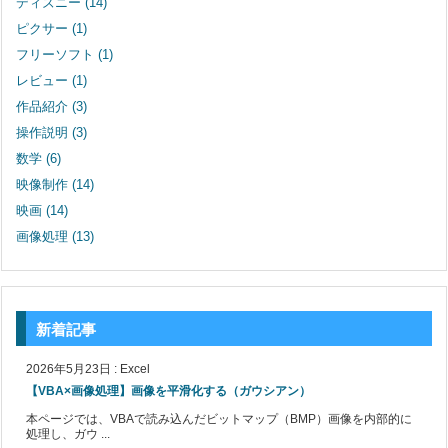
ディズニー
(14)
ピクサー
(1)
フリーソフト
(1)
レビュー
(1)
作品紹介
(3)
操作説明
(3)
数学
(6)
映像制作
(14)
映画
(14)
画像処理
(13)
新着記事
2026年5月23日
:
Excel
【VBA×画像処理】画像を平滑化する（ガウシアン）
本ページでは、VBAで読み込んだビットマップ（BMP）画像を内部的に
処理し、ガウ ...