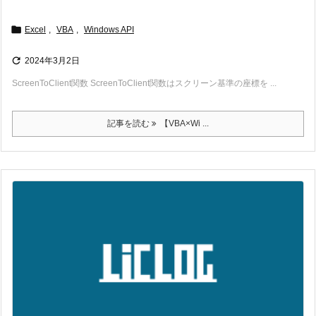

Excel
,
VBA
,
Windows API

2024年3月2日
ScreenToClient関数 ScreenToClient関数はスクリーン基準の座標を ...
記事を読む
【VBA×Wi ...