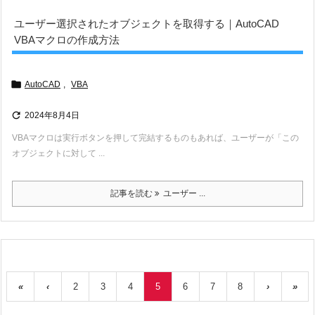
ユーザー選択されたオブジェクトを取得する｜AutoCAD
VBAマクロの作成方法

AutoCAD
,
VBA

2024年8月4日
VBAマクロは実行ボタンを押して完結するものもあれば、ユーザーが「この
オブジェクトに対して ...
記事を読む
ユーザー ...
«
‹
2
3
4
5
6
7
8
›
»