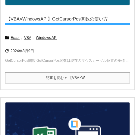
【VBA×WindowsAPI】GetCursorPos関数の使い方

Excel
,
VBA
,
Windows API

2024年3月9日
GetCursorPos関数 GetCursorPos関数は現在のマウスカーソル位置の座標 ...
記事を読む
【VBA×Wi ...