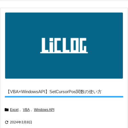
【VBA×WindowsAPI】SetCursorPos関数の使い方

Excel
,
VBA
,
Windows API

2024年3月8日