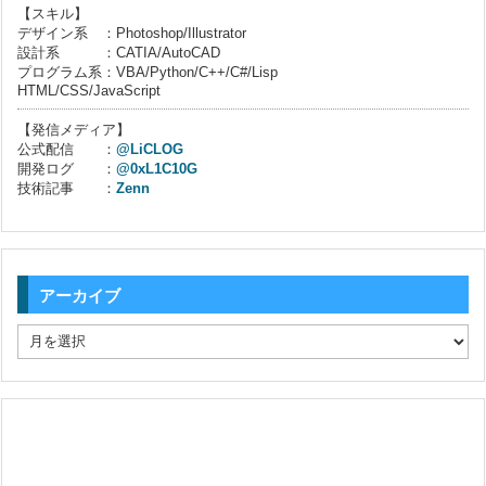
【スキル】
デザイン系 ：Photoshop/Illustrator
設計系 ：CATIA/AutoCAD
プログラム系：VBA/Python/C++/C#/Lisp
HTML/CSS/JavaScript
【発信メディア】
公式配信 ：
@LiCLOG
開発ログ ：
@0xL1C10G
技術記事 ：
Zenn
アーカイブ
ア
ー
カ
イ
ブ