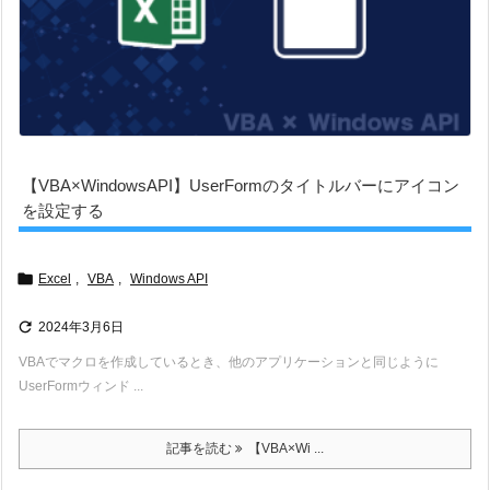
【VBA×WindowsAPI】UserFormのタイトルバーにアイコン
を設定する

Excel
,
VBA
,
Windows API

2024年3月6日
VBAでマクロを作成しているとき、他のアプリケーションと同じように
UserFormウィンド ...
記事を読む
【VBA×Wi ...