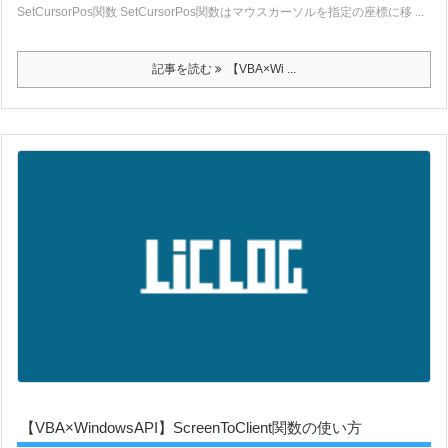
SetCursorPos関数 SetCursorPos関数はマウスカーソルを指定の座標に移 ...
記事を読む
【VBA×Wi ...
【VBA×WindowsAPI】ScreenToClient関数の使い方