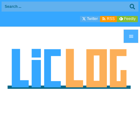

Twitter
Feedly
RSS


メニュ

サイド

前へ

次へ

検索