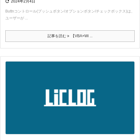

2024年2月4日
Buttnコントロール(プッシュボタン/オプションボタン/チェックボックス)は、
ユーザーが ...
記事を読む
【VBA×Wi ...