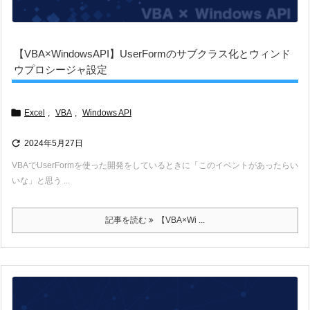
【VBA×WindowsAPI】UserFormのサブクラス化とウィンド
ウプロシージャ設定

Excel
,
VBA
,
Windows API

2024年5月27日
VBAでUserFormを使った開発をしているときに「このイベントがあったらい
いな」と思う ...
記事を読む
【VBA×Wi ...