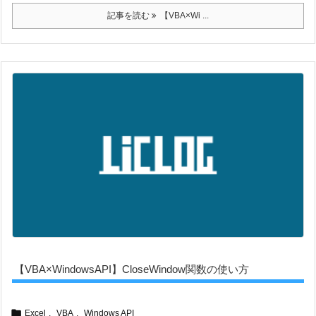
記事を読む
【VBA×Wi ...
【VBA×WindowsAPI】CloseWindow関数の使い方

Excel
,
VBA
,
Windows API