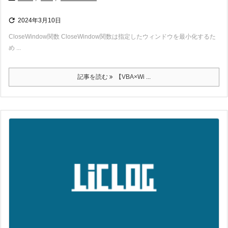

2024年3月10日
CloseWindow関数 CloseWindow関数は指定したウィンドウを最小化するた
め ...
記事を読む
【VBA×Wi ...