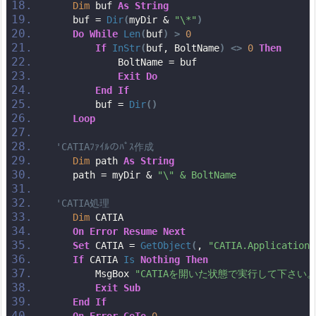
Dim
 buf 
As
String
    buf = 
Dir
(
myDir & 
"\*"
)
Do
While
Len
(
buf
)
>
0
If
InStr
(
buf, BoltName
)
<>
0
Then
            BoltName = buf
Exit
Do
End
If
        buf = 
Dir
()
Loop
'CATIAﾌｧｲﾙのﾊﾟｽ作成
Dim
 path 
As
String
    path = myDir & 
"\" & BoltName　　　　　　　　　
'CATIA処理
Dim
 CATIA
On
Error
Resume
Next
Set
 CATIA = 
GetObject
(
, 
"CATIA.Application"
If
 CATIA 
Is
Nothing
Then
        MsgBox 
"CATIAを開いた状態で実行して下さい。
Exit
Sub
End
If
On
Error
GoTo
0