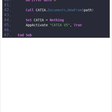
Call
 CATIA.
Documents
.
NewFrom
(
path
)
Set
 CATIA = 
Nothing
    AppActivate 
"CATIA V5"
, 
True
End
Sub