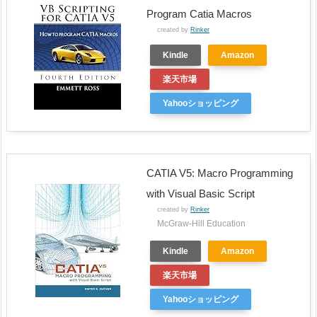
Program Catia Macros
created by
Rinker
Kindle
Amazon
楽天市場
Yahooショッピング
CATIA V5: Macro Programming
with Visual Basic Script
created by
Rinker
McGraw-Hill Education
Kindle
Amazon
楽天市場
Yahooショッピング