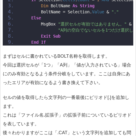
Dim
 BoltName 
As
String
        BoltName = Selection.
Value
 & 
"."
Else
        MsgBox 
"選択セルが有効ではありません。"
 & 
"A列の空白でないセルを1つだけ選択し
Exit
Sub
End
If
まずはセルに書かれているBOLT名称を取得します。
今回は選択セルが「1つ」「A列」「値が入力されている」場合
にのみ有効となるよう条件分岐をしています。ここは自身にあ
ったエリアが有効になるよう書き換えて下さい。
セルの値を取得したら文字列の一番最後にピリオド[.]を追加し
ます。
これは「ファイル名
.
拡張子」の拡張子前についているピリオド
を表しています。
後々わかりますがここは「.CAT」という文字列を追加しても問