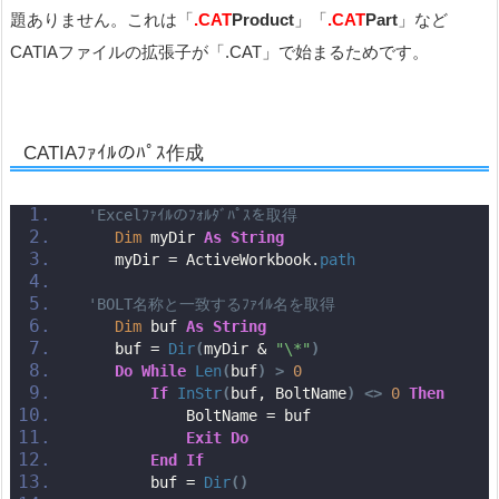
題ありません。これは「
.CAT
Product
」「
.CAT
Part
」など
CATIAファイルの拡張子が「.CAT」で始まるためです。
CATIAﾌｧｲﾙのﾊﾟｽ作成
'Excelﾌｧｲﾙのﾌｫﾙﾀﾞﾊﾟｽを取得
Dim
 myDir 
As
String
    myDir = ActiveWorkbook.
path
'BOLT名称と一致するﾌｧｲﾙ名を取得
Dim
 buf 
As
String
    buf = 
Dir
(
myDir & 
"\*"
)
Do
While
Len
(
buf
)
>
0
If
InStr
(
buf, BoltName
)
<>
0
Then
            BoltName = buf
Exit
Do
End
If
        buf = 
Dir
()