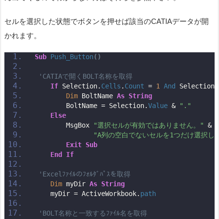
セルを選択した状態でボタンを押せば該当のCATIAデータが開
かれます。
Sub
Push_Button
()
'CATIAで開くBOLT名称を取得
If
 Selection.
Cells
.
Count
 = 
1
And
 Selection.
Dim
 BoltName 
As
String
        BoltName = Selection.
Value
 & 
"."
Else
        MsgBox 
"選択セルが有効ではありません。"
 & 
"A列の空白でないセルを1つだけ選択し
Exit
Sub
End
If
'Excelﾌｧｲﾙのﾌｫﾙﾀﾞﾊﾟｽを取得
Dim
 myDir 
As
String
    myDir = ActiveWorkbook.
path
'BOLT名称と一致するﾌｧｲﾙ名を取得