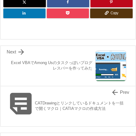
Copy

Next
Excel VBAでAmong Usのタスクっぽいプログ
レスバーを作ってみた


Prev
CATDrawingとリンクしているドキュメントを一括
で開くマクロ｜CATIAマクロの作成方法