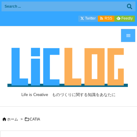

Twitter
Feedly
RSS


メニュ

サイド

前へ

Life is Creative ものづくりに関する知識をあなたに
次へ

検索


ホーム
>
CATIA