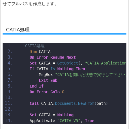
せてフルパスを作成します。
CATIA処理
'CATIA処理
Dim
 CATIA
On
Error
Resume
Next
Set
 CATIA = 
GetObject
(
, 
"CATIA.Application"
If
 CATIA 
Is
Nothing
Then
        MsgBox 
"CATIAを開いた状態で実行して下さい。
Exit
Sub
End
If
On
Error
GoTo
0
Call
 CATIA.
Documents
.
NewFrom
(
path
)
Set
 CATIA = 
Nothing
    AppActivate 
"CATIA V5"
, 
True