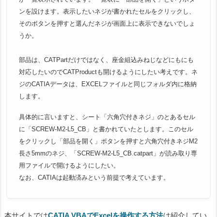
ンを設けます。表示したいネジが書かれたセルをクリックし、
そのボタンを押すと選んだネジが画面上に表示できないでしょ
うか
。
部品は、CATPartだけではなく、
座金組込みねじなどにもにも
対応したいのでCATProduct
も開けるようにしたい考えです。ネ
ジのCATIAデータは、
EXCELファイルと同じフォルダ内に格納
します。
具体的に言いますと、シート「六角穴付きネジ」のとあるセル
に「
SCREW-M2-L5_CB」と書かれていたとします。
このセル
をクリックし「部品を開く」ボタンを押すと六角穴付きネジM2
長さ5mmのネジ、「SCREW-M2-
L5_CB.catpart」
が読み取り専
用ファイルで開けるようにしたい。
なお、CATIAは起動済みという前提で考えています。
本サイトでは
CATIA VBAでExcelを操作する方法
は紹介してい