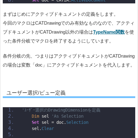
Set
 doc = CATIA.
ActiveDocument
まずはじめにアクティブドキュメントの定義をします。
今回のマクロはCATDrawingでのみ有効なものなので、アクティ
ブドキュメントがCATDrawing以外の場合は
TypeName関数
を使
った条件分岐でマクロを終了するようにしています。
条件分岐の先、つまりはアクティブドキュメントがCATDrawing
の場合は変数「doc」にアクティブドキュメントを代入します。
ユーザー選択/ビュー定義
'ﾕｰｻﾞｰ選択のDrawingDimensionを定義
Dim
 sel 
'As Selection
Set
 sel = doc.
Selection
    sel.
Clear