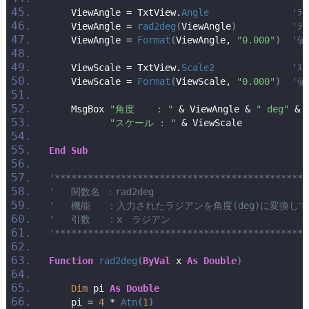
    ViewAngle = TxtView.
Angle
'ﾗ
    ViewAngle = 
rad2deg
(
ViewAngle
)
'ﾗ
    ViewAngle = 
Format
(
ViewAngle, 
"0.000"
)
'
    ViewScale = TxtView.
Scale2
'ｽ
    ViewScale = 
Format
(
ViewScale, 
"0.000"
)
'
    MsgBox 
"角度    : "
 & ViewAngle & 
" deg"
 & 
"スケール : "
 & ViewScale
End
Sub
'**********************************************
'   関数名 ：rad2deg
'   機能   ：入力されたラジアンを角度(deg)に変換し
'   引数   ：x　ラジアン
'**********************************************
Function
rad2deg
(
ByVal
 x 
As
Double
)
Dim
 pi 
As
Double
    pi = 
4
 * 
Atn
(
1
)