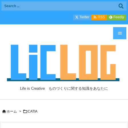

Twitter
Feedly
RSS


メニュ

サイド

前へ

Life is Creative ものづくりに関する知識をあなたに
次へ

検索


ホーム
>
CATIA