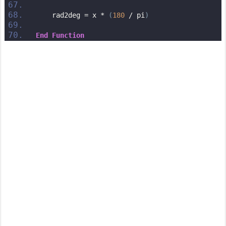
    rad2deg = x * 
(
180
 / pi
)
End
Function