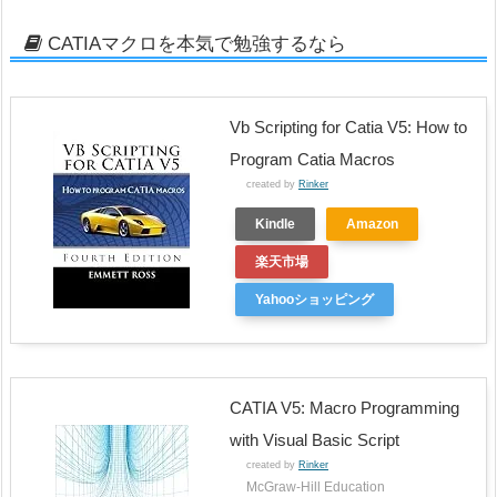
CATIAマクロを本気で勉強するなら
Vb Scripting for Catia V5: How to
Program Catia Macros
created by
Rinker
Kindle
Amazon
楽天市場
Yahooショッピング
CATIA V5: Macro Programming
with Visual Basic Script
created by
Rinker
McGraw-Hill Education