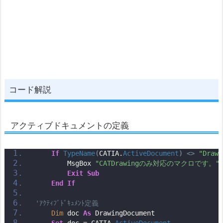
コード解説
アクティブドキュメントの定義
If
TypeName
(
CATIA.
ActiveDocument
)
<>
"Drawi
        MsgBox 
"CATDrawingのみ対応のマクロです。"
Exit
Sub
End
If
'ｱｸﾃｨﾌﾞﾄﾞｷｭﾒﾝﾄ定義
Dim
 doc 
As
 DrawingDocument