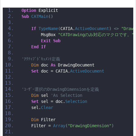
Option
 Explicit
Sub
CATMain
()
If
TypeName
(
CATIA.
ActiveDocument
)
<>
"Drawi
        MsgBox 
"CATDrawingのみ対応のマクロです。"
Exit
Sub
End
If
'ｱｸﾃｨﾌﾞﾄﾞｷｭﾒﾝﾄ定義
Dim
 doc 
As
 DrawingDocument
Set
 doc = CATIA.
ActiveDocument
'ﾕｰｻﾞｰ選択のDrawingDimensionを定義
Dim
 sel 
'As Selection
Set
 sel = doc.
Selection
    sel.
Clear
Dim
 Filter
    Filter = 
Array
(
"DrawingDimension"
)