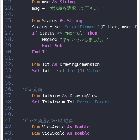
Dim
 msg 
As
String
    msg = 
"寸法線を選択して下さい。"
Dim
 Status 
As
String
    Status = sel.
SelectElement2
(
Filter, msg, 
Fa
If
 Status 
<>
"Normal"
Then
        MsgBox 
"キャンセルしました。"
Exit
Sub
End
If
Dim
 Txt 
As
 DrawingDimension
Set
 Txt = sel.
Item
(
1
)
.
Value
'ﾋﾞｭｰ定義
Dim
 TxtView 
As
 DrawingView
Set
 TxtView = Txt.
Parent
.
Parent
'ﾋﾞｭｰの角度とｽｹｰﾙを取得
Dim
 ViewAngle 
As
Double
Dim
 ViewScale 
As
Double