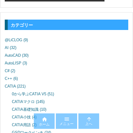
カテゴリー
@LiCLOG
(9)
AI
(32)
AutoCAD
(30)
AutoLISP
(3)
C#
(2)
C++
(6)
CATIA
(221)
0から学ぶCATIA V5
(51)
CATIAマクロ
(145)
CATIA基礎知識
(10)
CATIA小技
(4)



メニュー
上へ
CATIA用語
(2)
ホーム
GSDワークベンチ
(24)