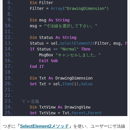
Dim
 Filter
    Filter = 
Array
(
"DrawingDimension"
)
Dim
 msg 
As
String
    msg = 
"寸法線を選択して下さい。"
Dim
 Status 
As
String
    Status = sel.
SelectElement2
(
Filter, msg, 
Fa
If
 Status 
<>
"Normal"
Then
        MsgBox 
"キャンセルしました。"
Exit
Sub
End
If
Dim
 Txt 
As
 DrawingDimension
Set
 Txt = sel.
Item
(
1
)
.
Value
'ﾋﾞｭｰ定義
Dim
 TxtView 
As
 DrawingView
Set
 TxtView = Txt.
Parent
.
Parent
つぎに
「
SelectElement2メソッド
」
を使い、ユーザーに寸法線