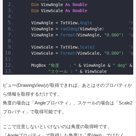
Dim
 ViewAngle 
As
Double
Dim
 ViewScale 
As
Double
    ViewAngle = TxtView.
Angle
'ﾗ
    ViewAngle = 
rad2deg
(
ViewAngle
)
'ﾗ
    ViewAngle = 
Format
(
ViewAngle, 
"0.000"
)
'
    ViewScale = TxtView.
Scale2
'ｽ
    ViewScale = 
Format
(
ViewScale, 
"0.000"
)
'
    MsgBox 
"角度    : "
 & ViewAngle & 
" deg"
 & 
"スケール : "
 & ViewScale
ビュー(DrawingView)が取得できれば、あとはそのプロパティか
ら情報を取得するだけです。
角度の場合は「Angleプロパティ」、スケールの場合は「Scale2
プロパティ」で取得可能です。
ここで注意しないといけないのは角度の取得時です。
「Angleプロパティ」で取得した角度は「度(deg)」ではなく