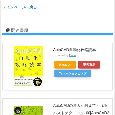
メインページへ戻る
関連書籍
AutoCAD自動化攻略読本
created by
Rinker
Amazon
楽天市場
Yahooショッピング
AutoCADの達人が教えてくれる
ベストテクニック100[AutoCAD2