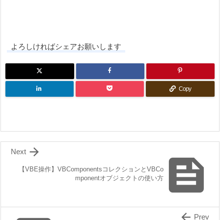
よろしければシェアお願いします
Copy

Next

【VBE操作】VBComponentsコレクションとVBCo
mponentオブジェクトの使い方

Prev