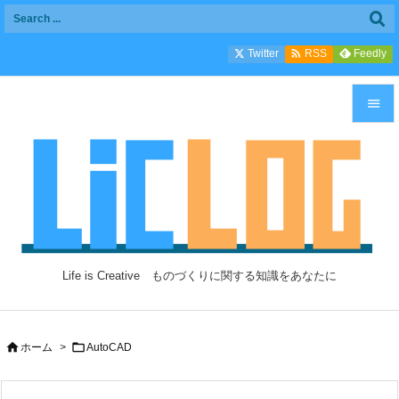

Twitter
Feedly
RSS


メニュ

サイド

前へ

Life is Creative ものづくりに関する知識をあなたに
次へ

検索


ホーム
>
AutoCAD