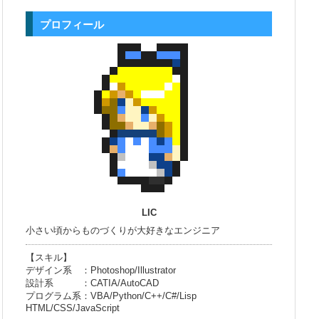
プロフィール
LIC
小さい頃からものづくりが大好きなエンジニア
【スキル】
デザイン系 ：Photoshop/Illustrator
設計系 ：CATIA/AutoCAD
プログラム系：VBA/Python/C++/C#/Lisp
HTML/CSS/JavaScript