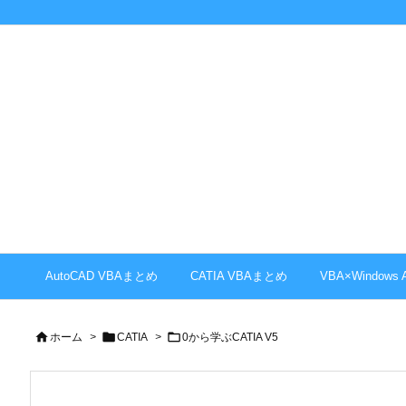
AutoCAD VBAまとめ
CATIA VBAまとめ
VBA×Windows



ホーム
>
CATIA
>
0から学ぶCATIA V5