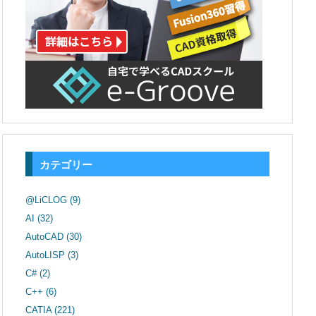
カテゴリー
@LiCLOG
(9)
AI
(32)
AutoCAD
(30)
AutoLISP
(3)
C#
(2)
C++
(6)
CATIA
(221)