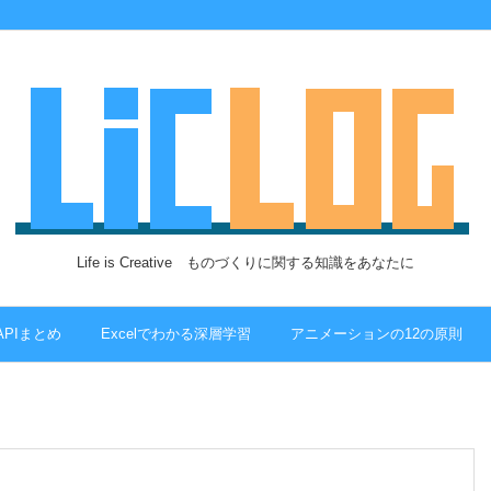
Life is Creative ものづくりに関する知識をあなたに
 APIまとめ
Excelでわかる深層学習
アニメーションの12の原則