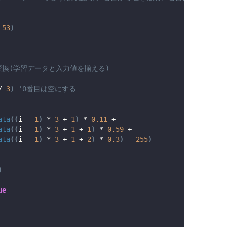
 
53
)
変換(学習データと入力値を揃える)
/ 
3
)
'0番目は空にする
ata
((
i - 
1
)
 * 
3
 + 
1
)
 * 
0.11
 + _
ata
((
i - 
1
)
 * 
3
 + 
1
 + 
1
)
 * 
0.59
 + _
ata
((
i - 
1
)
 * 
3
 + 
1
 + 
2
)
 * 
0.3
)
 - 
255
)
)
ue