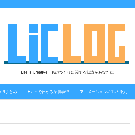
Life is Creative ものづくりに関する知識をあなたに
 APIまとめ
Excelでわかる深層学習
アニメーションの12の原則