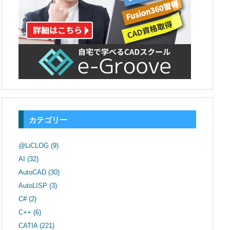
カテゴリー
@LiCLOG
(9)
AI
(32)
AutoCAD
(30)
AutoLISP
(3)
C#
(2)
C++
(6)
CATIA
(221)