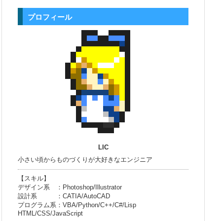
プロフィール
LIC
小さい頃からものづくりが大好きなエンジニア
【スキル】
デザイン系 ：Photoshop/Illustrator
設計系 ：CATIA/AutoCAD
プログラム系：VBA/Python/C++/C#/Lisp
HTML/CSS/JavaScript