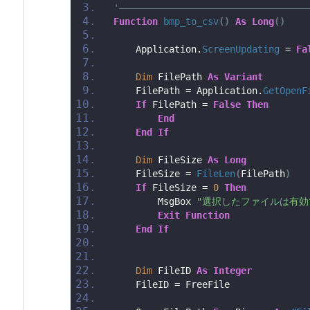
'――――――――――――――――――――――――――――――――――
Function
bmp_to_csv
()
As
Long
()
    Application.
ScreenUpdating
 = 
Fa
Dim
 FilePath 
As
Variant
    FilePath = Application.
GetOpenF
If
 FilePath = 
False
Then
End
End
If
Dim
 FileSize 
As
Long
    FileSize = 
FileLen
(
FilePath
)
If
 FileSize = 
0
Then
        MsgBox 
"選択したファイルは有効
Exit
Function
End
If
Dim
 FileID 
As
Integer
    FileID = FreeFile