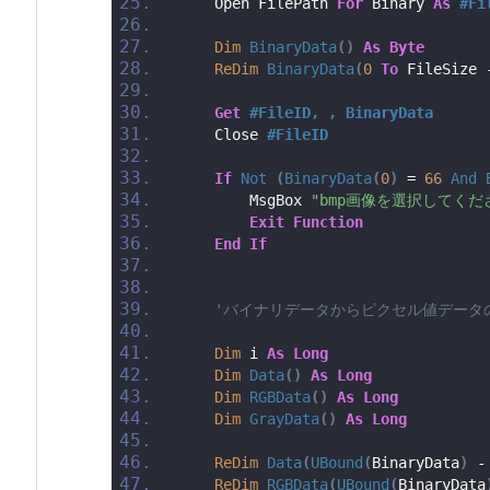
    Open FilePath 
For
 Binary 
As
#Fi
Dim
BinaryData
()
As
Byte
ReDim
BinaryData
(
0
To
 FileSize 
Get
#FileID, , BinaryData
    Close 
#FileID
If
Not
(
BinaryData
(
0
)
 = 
66
And
        MsgBox 
"bmp画像を選択してくだ
Exit
Function
End
If
'バイナリデータからピクセル値データ
Dim
 i 
As
Long
Dim
Data
()
As
Long
Dim
RGBData
()
As
Long
Dim
GrayData
()
As
Long
ReDim
Data
(
UBound
(
BinaryData
)
 -
ReDim
RGBData
(
UBound
(
BinaryData