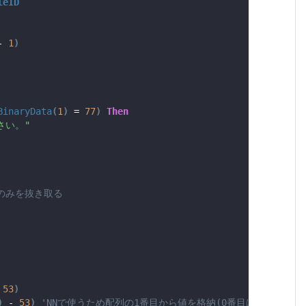
leID
- 
1
)
BinaryData
(
1
)
 = 
77
)
Then
さい。"
のみを抜き取る
 
53
)
)
 - 
53
)
'NNで使うため配列の1番目から値を格納(0番目は空にする)