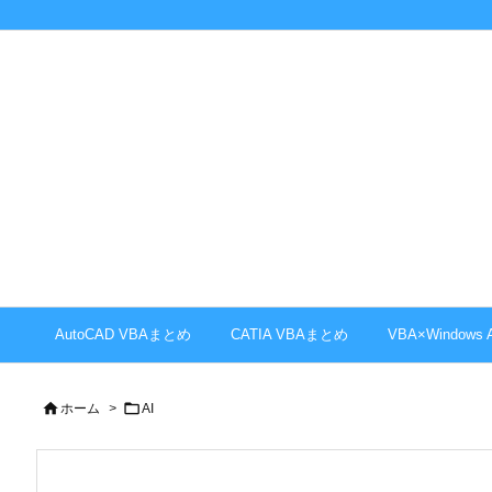
AutoCAD VBAまとめ
CATIA VBAまとめ
VBA×Windows


ホーム
>
AI