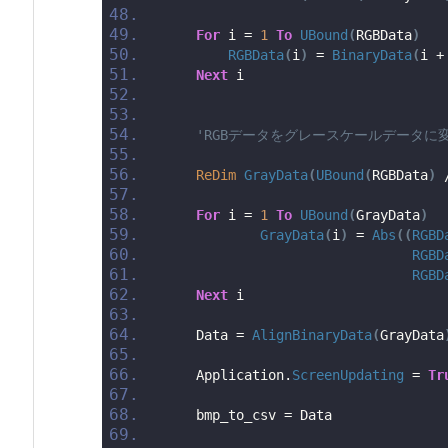
For
 i = 
1
To
UBound
(
RGBData
)
RGBData
(
i
)
 = 
BinaryData
(
i +
Next
 i
'RGBデータをグレースケールデータに
ReDim
GrayData
(
UBound
(
RGBData
)
 
For
 i = 
1
To
UBound
(
GrayData
)
GrayData
(
i
)
 = 
Abs
((
RGBD
RGBD
RGBD
Next
 i
    Data = 
AlignBinaryData
(
GrayData
    Application.
ScreenUpdating
 = 
Tr
    bmp_to_csv = Data