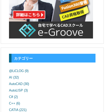
カテゴリー
@LiCLOG
(9)
AI
(32)
AutoCAD
(30)
AutoLISP
(3)
C#
(2)
C++
(6)
CATIA
(221)