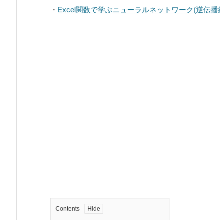
・
Excel関数で学ぶニューラルネットワーク(逆伝播
Contents