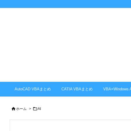
AutoCAD VBAまとめ
CATIA VBAまとめ
VBA×Windows


ホーム
>
AI