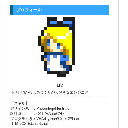
プロフィール
LIC
小さい頃からものづくりが大好きなエンジニア
【スキル】
デザイン系 ：Photoshop/Illustrator
設計系 ：CATIA/AutoCAD
プログラム系：VBA/Python/C++/C#/Lisp
HTML/CSS/JavaScript