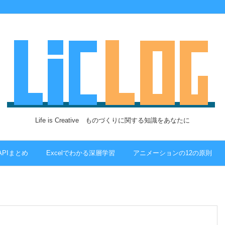
Life is Creative ものづくりに関する知識をあなたに
 APIまとめ
Excelでわかる深層学習
アニメーションの12の原則