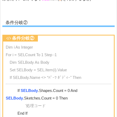
条件分岐②
条件分岐②
Dim i As Integer
For i = SELCount To 1 Step -1
Dim SELBody As Body
Set SELBody = SEL.Item(i).Value
If SELBody.Name <> “ﾊﾟｰﾂ ﾎﾞﾃﾞｨｰ" Then
If
SELBody
.Shapes.Count = 0 And
SELBody
.Sketches.Count = 0 Then
'処理コード
End If