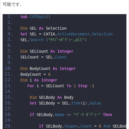
可能です。
Sub
CATMain
()
Dim
 SEL 
As
 Selection
Set
 SEL = CATIA.
ActiveDocument
.
Selection
SEL.
Search
(
"ﾀｲﾌﾟ=ﾎﾞﾃﾞｨｰ,all"
)
Dim
 SELCount 
As
Integer
SELCount = SEL.
Count
Dim
 BodyCount 
As
Integer
BodyCount = 
0
Dim
 i 
As
Integer
For
 i = SELCount 
To
1
Step
-1
Dim
 SELBody 
As
 Body
Set
 SELBody = SEL.
Item
(
i
)
.
Value
If
 SELBody.
Name
<>
"ﾊﾟｰﾂ ﾎﾞﾃﾞｨｰ"
Then
If
 SELBody.
Shapes
.
Count
 = 
0
And
 SELBody