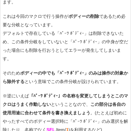
ます。
これは今回のマクロで行う操作が
ボディーの削除
であるため必
要な分岐となっています。
デフォルトで存在している「ﾊﾟｰﾂ ﾎﾞﾃﾞｨｰ」は削除できないた
め、この条件分岐をしていないと「ﾊﾟｰﾂ ﾎﾞﾃﾞｨｰ」の中身が空だ
った場合にも削除を行おうとしてエラーが発生してしまいま
す。
そのため
ボディーの中でも「ﾊﾟｰﾂ ﾎﾞﾃﾞｨｰ」のみは操作の対象か
ら除外する
という意味でこの条件分岐が設けられています。
※逆にいえば
「ﾊﾟｰﾂ ﾎﾞﾃﾞｨｰ」の名称を変更してしまうとこのマ
クロはうまく作動しない
ということなので、
この部分は各自の
使用用途に合わせて条件を書き換えましょう
。(たとえば初めに
やったすべてのボディー選択時に「ﾊﾟｰﾂ ﾎﾞﾃﾞｨｰ」のみ選択を解
除したり、名称でなく
SEL
.Item(
1
)を利用するなど)