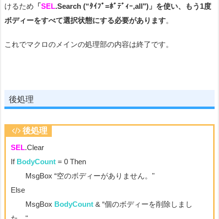
けるため
「
SEL
.Search (“ﾀｲﾌﾟ=ﾎﾞﾃﾞｨｰ,all")」を使い、もう1度
ボディーをすべて選択状態にする必要があります
。
これでマクロのメインの処理部の内容は終了です。
後処理
後処理
SEL
.Clear
If
BodyCount
= 0 Then
MsgBox “空のボディーがありません。"
Else
MsgBox
BodyCount
& “個のボディーを削除しまし
た。"