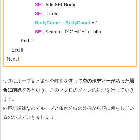
SEL
.Add
SELBody
SEL
.Delete
BodyCount
=
BodyCount
+ 1
SEL
.Search (“ﾀｲﾌﾟ=ﾎﾞﾃﾞｨｰ,all")
End If
End If
Next
i
つぎにループ文と条件分岐文を使って
空のボディーがあった場
合に削除する
という、このマクロのメインの処理を行っていき
ます。
内容が複雑なのでループと条件分岐の外枠から順に何をしてい
るのか見ていきましょう。