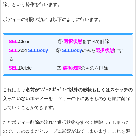
除」という操作を行います。
ボディーの削除の流れは以下のように行います。
SEL
.Clear ①
選択状態
をすべて解除
SEL
.Add
SELBody
②
SELBody
のみを
選択状態
にす
る
SEL
.Delete ③
選択状態
のものを削除
これにより
名前が"ﾊﾟｰﾂ ﾎﾞﾃﾞｨｰ"以外の形状もしくはスケッチの
入っていないボディー
を、ツリーの下にあるものから順に削除
していくことができます。
ただボディー削除の流れで選択状態をすべて解除してしまった
ので、このままだとループに影響が出てしまいます。これを避