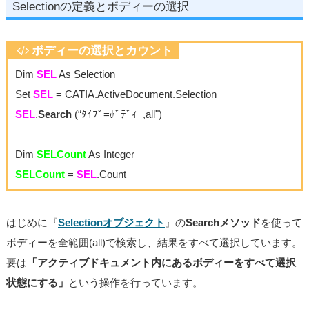
Selectionの定義とボディーの選択
ボディーの選択とカウント
Dim
SEL
As Selection
Set
SEL
= CATIA.ActiveDocument.Selection
SEL
.
Search
(“ﾀｲﾌﾟ=ﾎﾞﾃﾞｨｰ,all")
Dim
SELCount
As Integer
中身が無いので削除
SELCount
=
SEL
.Count
はじめに『
Selectionオブジェクト
』の
Searchメソッド
を使って
ボディーを全範囲(all)で検索し、結果をすべて選択しています。
要は
「アクティブドキュメント内にあるボディーをすべて選択
状態にする」
という操作を行っています。