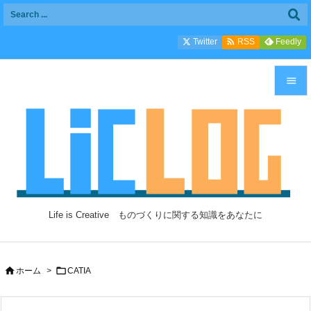

Twitter
Feedly
RSS


メニュ

サイド

前へ

Life is Creative ものづくりに関する知識をあなたに
次へ

検索


ホーム
>
CATIA