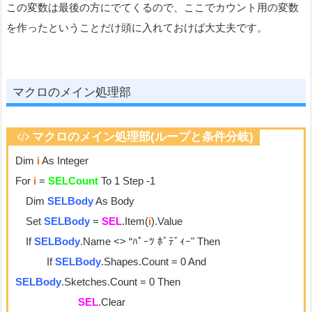
この変数は最後の方にでてくるので、ここでカウント用の変数
を作ったということだけ頭に入れておけば大丈夫です。
マクロのメイン処理部
マクロのメイン処理部(ループと条件分岐)
Dim
i
As Integer
For
i
=
SELCount
To 1 Step -1
Dim
SELBody
As Body
Set
SELBody
=
SEL
.Item(
i
).Value
If
SELBody
.Name <> “ﾊﾟｰﾂ ﾎﾞﾃﾞｨｰ" Then
If
SELBody
.Shapes.Count = 0 And
SELBody
.Sketches.Count = 0 Then
SEL
.Clear