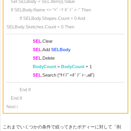
Set SELBody = SEL.Item(i).Value
If SELBody.Name <> “ﾊﾟｰﾂ ﾎﾞﾃﾞｨｰ" Then
If SELBody.Shapes.Count = 0 And
SELBody.Sketches.Count = 0 Then
SEL
.Clear
SEL
.Add
SELBody
SEL
.Delete
BodyCount
=
BodyCount
+ 1
SEL
.Search (“ﾀｲﾌﾟ=ﾎﾞﾃﾞｨｰ,all")
End If
End If
Next i
これまでいくつかの条件で絞ってきたボディーに対して「削