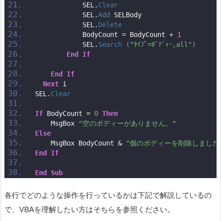
            SEL.
Clear
            SEL.
Add
 SELBody
            SEL.
Delete
            BodyCount = BodyCount + 
1
            SEL.
Search
(
"ﾀｲﾌﾟ=ﾎﾞﾃﾞｨｰ,all"
)
End
If
End
If
Next
 i
SEL.
Clear
If
 BodyCount = 
0
Then
    MsgBox 
"空のボディーがありません。"
Else
    MsgBox BodyCount & 
"個のボディーを削除しました
End
If
End
Sub
各行でどのような操作を行っているかは下記で解説しているの
で、VBAを理解したい方はそちらを参照ください。