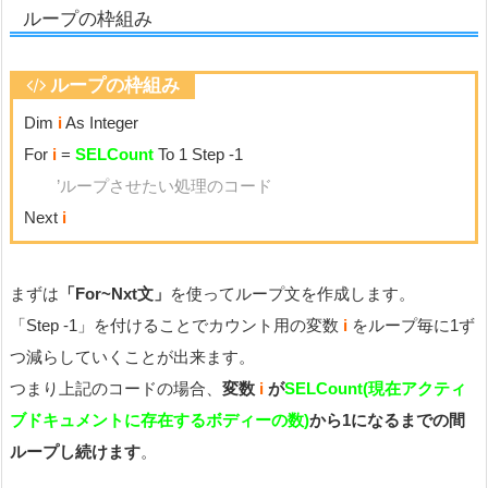
ループの枠組み
ループの枠組み
Dim
i
As Integer
For
i
=
SELCount
To 1 Step -1
’ループさせたい処理のコード
Next
i
まずは
「For~Nxt文」
を使ってループ文を作成します。
「Step -1」を付けることでカウント用の変数
i
をループ毎に1ず
つ減らしていくことが出来ます。
つまり上記のコードの場合、
変数
i
が
SELCount(現在アクティ
ブドキュメントに存在するボディーの数)
から1になるまでの間
ループし続けます
。