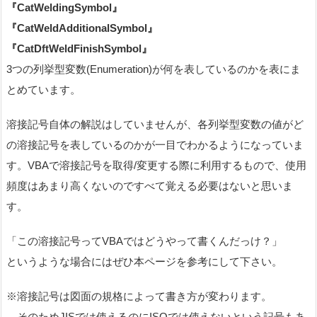
『CatWeldingSymbol』
『CatWeldAdditionalSymbol』
『CatDftWeldFinishSymbol』
3つの列挙型変数(Enumeration)が何を表しているのかを表にま
とめています。
溶接記号自体の解説はしていませんが、各列挙型変数の値がど
の溶接記号を表しているのかが一目でわかるようになっていま
す。VBAで溶接記号を取得/変更する際に利用するもので、使用
頻度はあまり高くないのですべて覚える必要はないと思いま
す。
「この溶接記号ってVBAではどうやって書くんだっけ？」
というような場合にはぜひ本ページを参考にして下さい。
※溶接記号は図面の規格によって書き方が変わります。
そのためJISでは使えるのにISOでは使えないという記号もあ