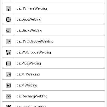
catHVFlareWelding
catSpotWelding
catBackWelding
catHVOGrooveWelding
catVOGrooveWelding
catPlugWelding
catMRWelding
catMWelding
catRechargWelding