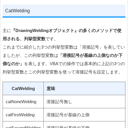
CatWelding
主に
『DrawingWeldingオブジェクト』の多くのメソッドで使
用される、列挙型変数
です。
これまでに紹介した3つの列挙型変数は「溶接記号」を表してい
ましたが、この列挙型変数は
「溶接記号が基線の上側なのか下
側なのか」
を表します。VBAでの操作では基本的に上記の3つの
列挙型変数とこの列挙型変数を使って溶接記号を設定します。
CatWelding
意味
catNoneWelding
溶接記号無し
catFirstWelding
溶接記号が基線の上側
catSecondWelding
溶接記号が基線の下側