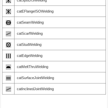
catSpotJISWelding
catEFlangeISOWelding
catSeamWelding
catScarfWelding
catStudWelding
catEdgeWelding
catMeltThruWelding
catSurfaceJointWelding
catInclinedJointWelding