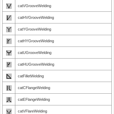
catVGrooveWelding
catHVGrooveWelding
catYGrooveWelding
catHYGrooveWelding
catUGrooveWelding
catHUGrooveWelding
catFilletWelding
catCFlangeWelding
catEFlangeWelding
catVFlareWelding