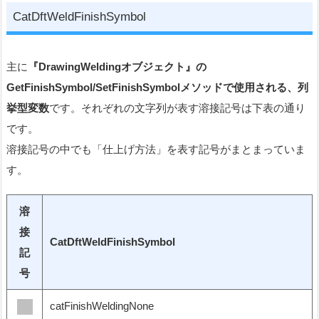
CatDftWeldFinishSymbol
主に
『DrawingWeldingオブジェクト』の
GetFinishSymbol/SetFinishSymbolメソッドで使用される、列
挙型変数
です。それぞれの文字列が表す溶接記号は下表の通り
です。
溶接記号の中でも「仕上げ方法」を表す記号がまとまっていま
す。
溶
接
CatDftWeldFinishSymbol
記
号
catFinishWeldingNone