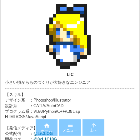
LIC
小さい頃からものづくりが大好きなエンジニア
【スキル】
デザイン系 ：Photoshop/Illustrator
設計系 ：CATIA/AutoCAD
プログラム系：VBA/Python/C++/C#/Lisp
HTML/CSS/JavaScript



【発信メディア】
メニュー
上へ
ホーム
公式配信 ：
@LiCLOG
開発ログ ：
@0xL1C10G