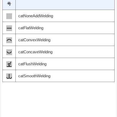
号
catNoneAddWelding
catFlatWelding
catConvexWelding
catConcaveWelding
catFlushWelding
catSmoothWelding