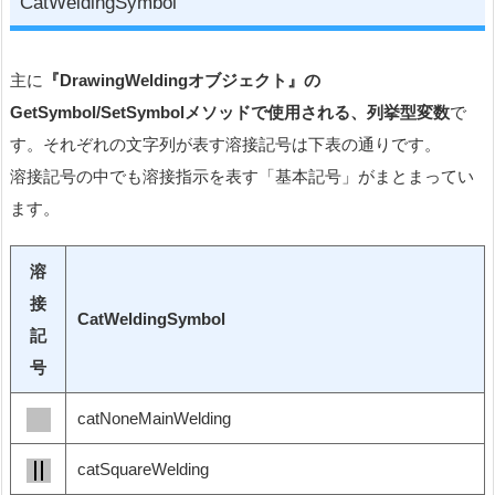
CatWeldingSymbol
主に
『DrawingWeldingオブジェクト』の
GetSymbol/SetSymbolメソッドで使用される、列挙型変数
で
す。それぞれの文字列が表す溶接記号は下表の通りです。
溶接記号の中でも溶接指示を表す「基本記号」がまとまってい
ます。
溶
接
CatWeldingSymbol
記
号
catNoneMainWelding
catSquareWelding