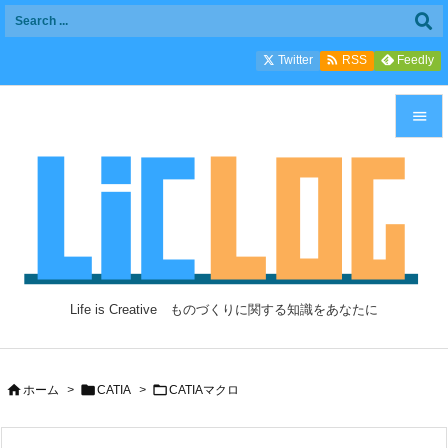

Twitter
Feedly
RSS


メニュ

サイド

前へ

Life is Creative ものづくりに関する知識をあなたに
次へ

検索



ホーム
>
CATIA
>
CATIAマクロ